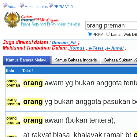
Aduan
Maklum balas
PRPM V2.0
PRPM
Laman Web D
Juga ditemui dalam :
;
Domain_Fik
Maklumat Tambahan Dalam :
;
;
;
Korpus
e-Tesis
e-Jurnal
Kamus Bahasa Melayu
Kamus Bahasa Inggeris
Bahasa Sukuan v
Kata
Takrif
orang
orang
 awam yg bukan anggota tent
preman
orang
orang
 yg bukan anggota pasukan be
preman
orang
orang
 awam (bukan ten­tera);
preman
a) rakyat biasa, khalayak ramai; b) 