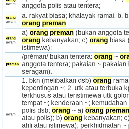
orang
awam
anggota polis atau tentera;
orang
awam
orang
preman
.
a) 
orang
preman
orang
orang
 kebanyakan; c) 
orang
 biasa 
awam
istimewa);
/préman/ bukan tentera: 
orang
 ~ 
or
anggota tentera; pakaian ~ pakaian 
preman
seragam).
1. bkn (melibatkan dsb) 
orang
 rama
kepentingan ~; 2. utk atau terbuka 
terkhusus atau teristimewa utk golon
tempat ~; kenderaan ~; kemudahan ~;
polis dsb; 
orang
 ~ a) 
orang
prema
awam
atau polis); b) 
orang
 kebanyakan; c)
ahli atau istimewa); perkhidmatan ~ 