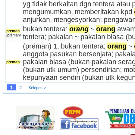
yg tidak berkaitan dgn tentera atau
mengumumkan, mem­beritakan kpd 
anjurkan, mengesyorkan; pengawam
bukan tentera:
orang
~ 
orang
 awam
preman
/préman/
tentera; pakaian ~ pakaian biasa (
(préman) 1. bukan tentera; 
orang
 ~ 
anggota pasukan bersenjata; pakaia
pakaian biasa (bukan pakaian seragam
preman
(bukan utk umum) persendirian; mobil
kepunyaan sendiri (bukan utk kegun
1
2
Selepas >