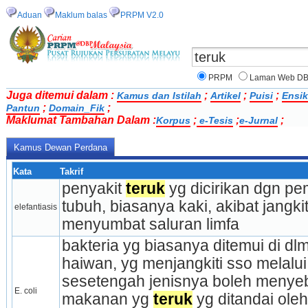
Aduan
Maklum balas
PRPM V2.0
PRPM
Laman Web D
Juga ditemui dalam :
;
;
;
Kamus dan Istilah
Artikel
Puisi
Ensik
;
;
Pantun
Domain_Fik
Maklumat Tambahan Dalam :
;
;
;
Korpus
e-Tesis
e-Jurnal
Kamus Dewan Perdana
Kata
Takrif
penyakit 
teruk
 yg dicirikan dgn p
tubuh, biasanya kaki, akibat jangkita
elefantiasis
menyumbat saluran limfa
bakteria yg biasanya ditemui di dl
haiwan, yg menjangkiti sso melalui
sesetengah jenisnya boleh menye
E. coli
makanan yg 
teruk
 yg ditandai oleh 