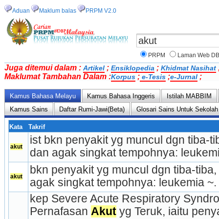
Aduan
Maklum balas
PRPM V2.0
PRPM
Laman Web D
Juga ditemui dalam :
;
;
Artikel
Ensiklopedia
Khidmat Nasihat
Maklumat Tambahan Dalam :
;
;
;
Korpus
e-Tesis
e-Jurnal
Kamus Bahasa Melayu
Kamus Bahasa Inggeris
Istilah MABBIM
Kamus Sains
Daftar Rumi-Jawi(Beta)
Glosari Sains Untuk Sekolah
Kata
Takrif
ist bkn penyakit yg muncul dgn tiba-ti
akut
dan agak singkat tempohnya: leukemi
bkn penyakit yg muncul dgn tiba-tiba,
akut
agak singkat tempoh­nya: leukemia ~.
kep Severe Acute Respiratory Syndro
Pernafasan 
Akut
 yg Teruk, iaitu peny