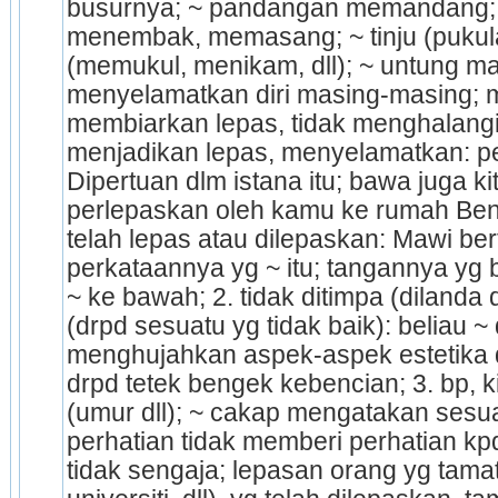
busurnya; ~ pandangan memandang; 
menembak, memasang; ~ tinju (pukulan
(memukul, menikam, dll); ~ untung ma
menyelamatkan diri masing­-masing; 
membiarkan lepas, tidak meng­halangi
menjadikan lepas, menyelamatkan: pe
Dipertuan dlm istana itu; bawa juga kita
perlepaskan oleh kamu ke rumah Bend
telah lepas atau dilepaskan: Mawi berfi
perkataannya yg ~ itu; tangannya yg be
~ ke bawah; 2. tidak ditimpa (dilanda 
(drpd sesuatu yg tidak baik): beliau 
menghujahkan aspek-aspek estetika d
drpd tetek­ bengek kebencian; 3. bp, ki
(umur dll); ~ cakap mengatakan sesuat
perhatian tidak memberi perhatian kp
tidak sengaja; lepasan orang yg tamat