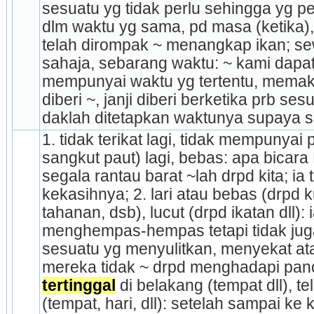
sesuatu yg tidak perlu sehingga yg pe
dlm waktu yg sama, pd masa (ketika),
telah dirompak ~ menangkap ikan; sew
sahaja, sebarang waktu: ~ kami dapat
mempunyai waktu yg tertentu, memak
diberi ~, janji diberi berketika prb se
daklah ditetapkan waktunya supaya 
1. tidak terikat lagi, tidak mempunyai 
sangkut paut) lagi, bebas: apa bicar
segala rantau barat ~lah drpd kita; ia 
kekasihnya; 2. lari atau bebas (drpd k
tahanan, dsb), lucut (drpd ikatan dll):
menghempas-hempas tetapi tidak juga 
sesuatu yg menyulitkan, menyekat at
tertinggal
 di belakang (tempat dll), tel
(tempat, hari, dll): setelah sampai ke