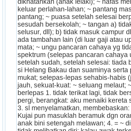
dikhatankan (anak lelaki); ~ nafas 
keluar perlahan-lahan; ~ pantang mas
pantang; ~ puasa setelah selesai berp
sesudah bersekolah; ~ tangan a) tida
selusur, dll); b) tidak masuk campur dl
ada tambahan lain (di luar gaji atau u
mata; ~ ungu pancaran cahaya yg tid
spektrum (selepas pancaran cahaya u
setelah sudah, setelah selesai: tiada 
si Helang Bakau dan suaminya serta 
mukat; selepas-lepas sehabis-habis (ja
jauh, sekuat-kuat: ~ seluang melaut; ~
berlepas 1. tidak terikat lagi, tidak ber­
pergi, berangkat: aku menaiki kereta
3. sl menyelamatkan, membebaskan: 
Kujai pun masuklah beramuk dgn ora
anak bini setengah melawan; 4. = ~ dir
tidak melibatkan diri: kalau awak terke