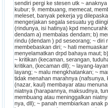
sendiri pergi ke stesen utk ~ anaknya
kubur; 9. membuang, memecat, memb
meleset, banyak pekerja yg dilepaska
mengerjakan segala sesuatu yg diingin
(rindunya, isi hatinya) kpd mencurahk
dendam a) membalas dendam; b) men
rindu (dendam ) pd seseorang; ~ diri me
membebaskan diri; ~ hati memuaskan h
menyelamatkan drpd bahaya maut; b) =
~ kritikan (kecaman, serangan, tuduha
kritikan, (kecaman dll); ~ layang-lay
layang; ~ malu mengkhatankan; ~ mar
tidak menahan marahnya (nafsunya, k
(nazar, kaul) membayar atau menunaika
niatnya (harapannya, maksudnya, tuntu
membuang atau meninggalkan niatny
nya, dll); ~ panah membiarkan anak p