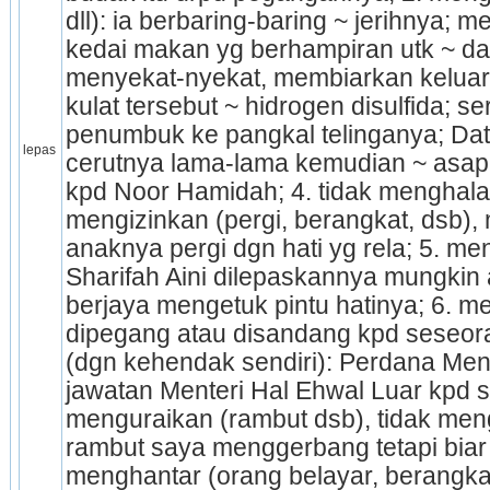
dll): ia berbaring-baring ~ jerihnya; 
kedai makan yg berhampiran utk ~ dah
menyekat-nyekat, membiarkan keluar (
kulat tersebut ~ hidrogen disulfida; se
penumbuk ke pangkal telinganya; Dat
lepas
cerutnya lama-lama kemudian ~ asap
kpd Noor Hamidah; 4. tidak menghal
mengizinkan (pergi, berangkat, dsb), 
anaknya pergi dgn hati yg rela; 5. menc
Sharifah Aini dilepaskannya mungkin 
berjaya mengetuk pintu hatinya; 6. m
dipegang atau disandang kpd seseoran
(dgn kehendak sendiri): Perdana Ment
jawatan Menteri Hal Ehwal Luar kpd se
meng­uraikan (rambut dsb), tidak men
rambut saya menggerbang tetapi biar ke
menghantar (orang belayar, berangkat, b