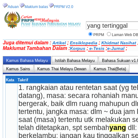
Aduan
Maklum balas
PRPM V2.0
PRPM
Laman Web D
Juga ditemui dalam :
;
;
Artikel
Ensiklopedia
Khidmat Nasihat
Maklumat Tambahan Dalam :
;
;
;
Korpus
e-Tesis
e-Jurnal
Kamus Bahasa Melayu
Istilah Bahasa Melayu
Bahasa Sukuan v1.
Kamus Sains
Kamus Thai Melayu Dewan
Kamus Thai(Beta)
Kata
Takrif
1. rangkaian atau rentetan saat (yg te
datang), masa: secara rohaniah manus
bergerak, baik dlm ruang mahupun dlm
tertentu, jangka masa: dlm ~ dua jam l
saat (masa) tertentu utk melakukan s
telah ditetapkan, spt sembah­
yang
 dll
berkelambu; jangan kau tinggalkan se