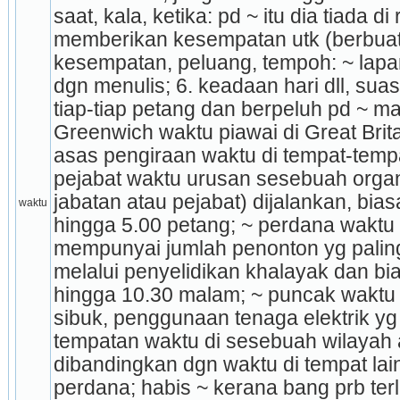
saat, kala, ketika: pd ~ itu dia tiada d
memberikan kesempatan utk (berbuat se
kesempatan, peluang, tempoh: ~ lapa
dgn menulis; 6. keadaan hari dll, sua
tiap-tiap petang dan berpeluh pd ~ ma
Greenwich waktu piawai di Great Brit
asas pengiraan waktu di tempat-tempat 
pejabat waktu urusan sesebuah organi
jabatan atau pejabat) dijalankan, bias
waktu
hingga 5.00 petang; ~ perdana waktu 
mempunyai jumlah penonton yg paling
melalui penyelidikan khalayak dan bia
hingga 10.30 malam; ~ puncak waktu la
sibuk, penggunaan tenaga elektrik yg pa
tempatan waktu di sesebuah wilayah 
dibandingkan dgn waktu di tempat lain
perdana; habis ~ kerana bang prb terl