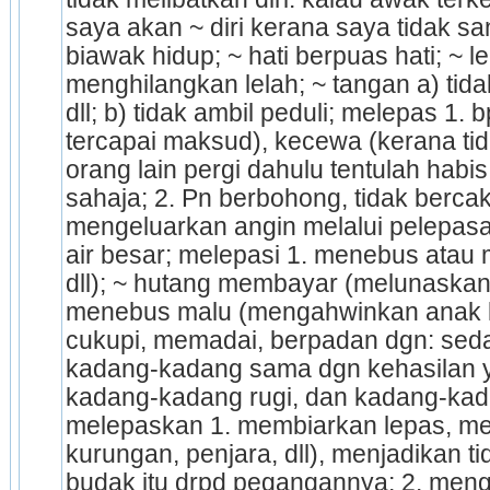
saya akan ~ diri kerana saya tidak 
biawak hidup; ~ hati berpuas hati; ~ le
menghilangkan lelah; ~ tangan a) tida
dll; b) tidak ambil peduli; melepas 1. 
tercapai maksud), kecewa (kerana tida
orang lain pergi dahulu tentulah habis
sahaja; 2. Pn berbohong, tidak bercaka
menge­luarkan angin melalui pelepasan
air besar; melepasi 1. menebus atau 
dll); ~ hutang membayar (melunas­kan
menebus malu (mengahwinkan anak 
cukupi, memadai, berpadan dgn: seda
kadang-kadang sama dgn kehasilan y
kadang-kadang rugi, dan kadang-kadan
melepaskan 1. membiarkan lepas, me
kurungan, penjara, dll), men­jadikan tida
budak itu drpd pegangannya; 2. menghil