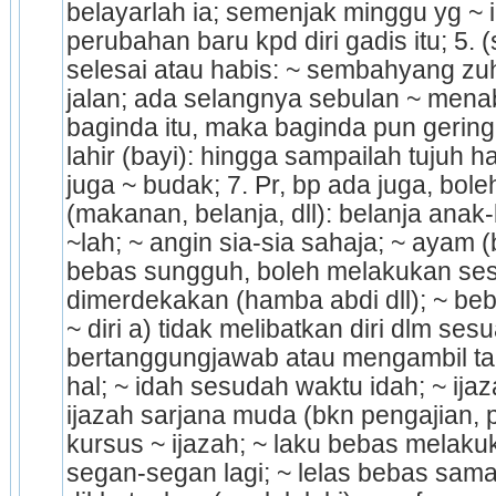
belayarlah ia; semenjak minggu yg ~ 
perubahan baru kpd diri gadis itu; 5. (
selesai atau habis: ~ sembahyang zuhur
jalan; ada selangnya sebulan ~ mena
baginda itu, maka baginda pun geringla
lahir (bayi): hingga sampailah tujuh ha
juga ~ budak; 7. Pr, bp ada juga, boleh
(makanan, belanja, dll): belanja anak-
~lah; ~ angin sia-sia sahaja; ~ ayam (
bebas sungguh, boleh melakukan sesuk
dimerdekakan (hamba abdi dll); ~ beb
~ diri a) tidak melibatkan diri dlm sesu
bertanggungjawab atau mengambil ta
hal; ~ idah sesudah waktu idah; ~ ij
ijazah sarjana muda (bkn pengajian, p
kursus ~ ijazah; ~ laku bebas melakuk
segan-segan lagi; ~ lelas bebas sama 