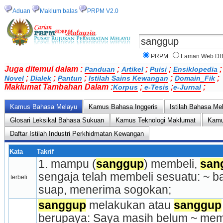
Aduan
Maklum balas
PRPM V2.0
PRPM
Laman Web D
Juga ditemui dalam :
;
;
;
Panduan
Artikel
Puisi
Ensiklopedia
;
;
;
;
;
Novel
Dialek
Pantun
Istilah Sains Kewangan
Domain_Fik
Maklumat Tambahan Dalam :
;
;
;
Korpus
e-Tesis
e-Jurnal
Kamus Bahasa Melayu
Kamus Bahasa Inggeris
Istilah Bahasa Me
Glosari Leksikal Bahasa Sukuan
Kamus Teknologi Maklumat
Kamu
Daftar Istilah Industri Perkhidmatan Kewangan
Kata
Takrif
1. mampu (
sanggup
) membeli, 
san
sengaja telah membeli sesuatu: ~ ba
terbeli
suap, menerima sogokan;
sanggup
 melakukan atau 
sanggup
berupaya: Saya masih belum ~ memb