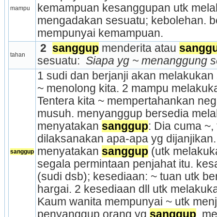
kemampuan kesanggupan utk melaku
mampu
mengadakan sesuatu; kebolehan. 
mempunyai kemampuan.
 2 
sanggup
 menderita atau 
sangg
tahan
sesuatu: 
 Siapa yg ~ menanggung s
1 sudi dan berjanji akan melakukan s
~ menolong kita. 2 mampu melakuka
Tentera kita ~ mem­pertahankan neg
musuh. menyanggup bersedia melaku
menyatakan 
sanggup
: Dia cuma ~, t
dilaksanakan apa-apa yg dijanjikan
menyatakan 
sanggup
 (utk melakuk
sanggup
segala permintaan penjahat itu. kes
(sudi dsb); kesediaan: ~ tuan utk b
hargai. 2 kesediaan dll utk melaku
Kaum wanita mempunyai ~ utk menja
penyanggup orang yg 
sanggup
, m