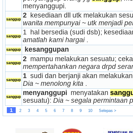
menyanggupi.
2 
 kesediaan dll utk melakukan ses
sanggup
wanita mempunyai ~ utk menjadi pe
1  hal bersedia (sudi dsb); kesediaa
sanggup
amatlah kami hargai 
.
 kesanggupan
sanggup
2 
 mampu melakukan sesuatu; ceka
sanggup
mempertahankan negara drpd sera
1 
sanggup
Dia ~ menolong kita 
.
menyanggupi 
 menyatakan 
sangg
sanggup
sesuatu): 
Dia ~ segala permintaan pe
1
2
3
4
5
6
7
8
9
10
Selepas >