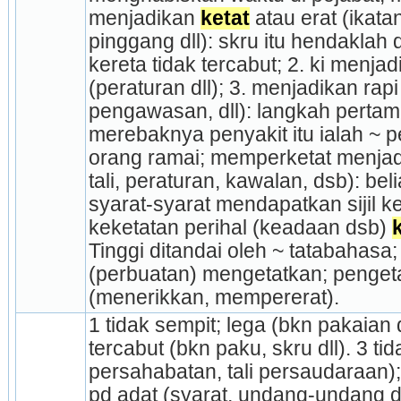
menjadikan 
ketat
 atau erat (ikatan 
pinggang dll): skru itu hendaklah 
kereta tidak tercabut; 2. ki menjad
(peraturan dll); 3. menjadikan rapi 
pengawasan, dll): langkah pertam
merebaknya penyakit itu ialah ~ p
orang ramai; memperketat menjadi
tali, peraturan, kawalan, dsb): b
syarat-syarat mendapatkan sijil ke
keketatan perihal (keadaan dsb) 
Tinggi ditandai oleh ~ tatabahasa;
(perbuatan) mengetat­kan; pengeta
(menerikkan, mempererat).
1 tidak sempit; lega (bkn pakaian dl
tercabut (bkn paku, skru dll). 3 tid
persahabatan, tali persaudaraan);
pd adat (syarat, undang-undang dl