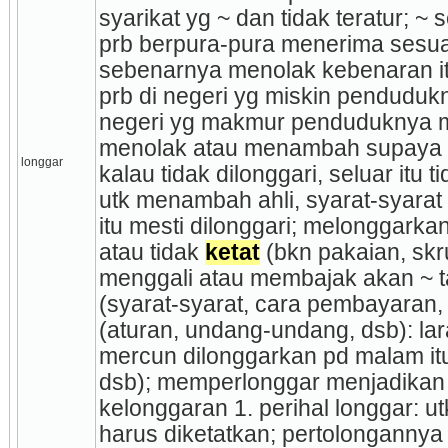
syarikat yg ~ dan tidak teratur; ~ 
prb berpura-pura menerima sesuat
sebenar­nya menolak kebenaran itu;
prb di negeri yg miskin pendudukny
negeri yg makmur pen­duduknya m
menolak atau menambah supaya lon
longgar
kalau tidak dilonggari, seluar itu ti
utk menambah ahli, syarat-syarat
itu mesti dilonggari; melonggarka
atau tidak 
ketat
 (bkn pakaian, skru,
menggali atau membajak akan ~ 
(syarat-syarat, cara pembayaran,
(aturan, undang-undang, dsb): l
mercun dilonggarkan pd malam itu
dsb); memperlonggar menjadikan l
kelonggaran 1. perihal longgar: utk
harus diketatkan; pertolong­annya 