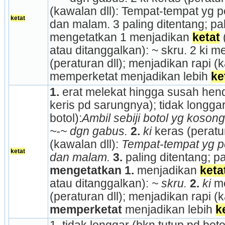
(kawalan dll): Tempat-tempat yg pe
ketat
dan malam. 3 paling ditentang; pal
mengetatkan 1 menjadikan 
ketat
atau ditanggalkan): ~ skru. 2 ki m
(peraturan dll); menjadikan rapi (ka
memperketat menjadikan lebih 
ke
1.
 erat melekat hingga susah hend
keris pd sarungnya); tidak longgar
botol):
Ambil sebiji botol yg koson
~-~ dgn gabus.
2.
ki
 keras (peratura
(kawalan dll): 
Tempat-tempat yg pe
ketat
dan malam.
3.
 paling ditentang; p
mengetatkan
1.
 menjadikan 
keta
atau ditanggalkan): 
~ skru.
2.
ki
 m
memperketat
 menjadikan lebih 
k