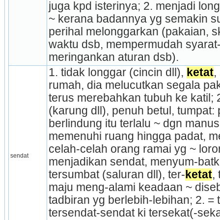
juga kpd isteri­nya; 2. menjadi lo
~ kerana badannya yg semakin sus
perihal melonggarkan (pakaian, sk
waktu dsb, mempermudah syarat-s
meringankan aturan dsb).
1. tidak longgar (cincin dll), 
ketat
,
rumah, dia melucutkan segala pak
terus merebahkan tubuh ke katil; 2. 
(karung dll), penuh betul, tumpat:
berlindung itu terlalu ~ dgn manus
memenuhi ruang hingga padat, mem
celah-celah orang ramai yg ~ loro
sendat
menjadikan sendat, me­nyum-batkan
tersumbat (saluran dll), ter-
ketat
,
maju meng-alami keadaan ~ diseb
tadbiran yg berlebih-lebihan; 2. = 
tersendat-sendat ki tersekat(-sekat