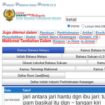
Aduan
Maklum balas
PRPM V2.0
PRPM
Laman Web D
Juga ditemui dalam :
;
;
;
Panduan
Perkhidmatan
Artikel
Ensik
;
;
;
;
Penyelidikan
Dialek
Istilah Sains Kewangan
Domain_Fik
Maklumat Tambahan Dalam :
;
;
;
Korpus
e-Tesis
e-Jurnal
Kamus Bahasa Melayu
Kamus Bahasa In
Istilah Bahasa Melayu
Bahasa Sukuan v1.0
Glosari Leksikal Bahasa Sukuan
Kamu
Kamus Teknologi Maklumat
Kamus T
Daftar Rumi-Jawi(Beta)
Daftar Istilah Industri Perkhidmatan Kewangan
Kata
Takrif
jari antara jari hantu dgn ibu jari: t
jari telunjuk
pam basikal itu dgn ~ tangan kiri