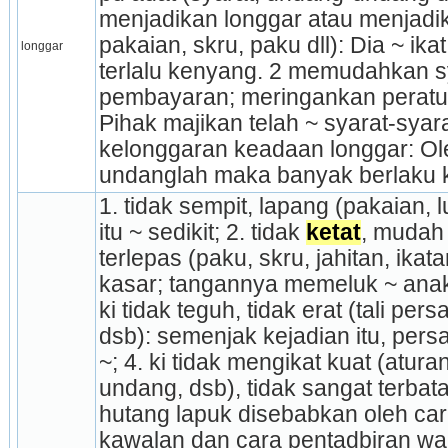
menjadikan longgar atau menjadik
pakaian, skru, paku dll): Dia ~ ik
longgar
terlalu kenyang. 2 memudahkan sy
pembayaran; meringankan peratur
Pihak majikan telah ~ syarat-syar
kelonggaran keadaan longgar: Ol
undanglah maka banyak berlaku k
1. tidak sempit, lapang (pakaian, lu
itu ~ sedikit; 2. tidak 
ketat
, mudah 
terlepas (paku, skru, jahitan, ikatan
kasar; tangannya memeluk ~ anak 
ki tidak teguh, tidak erat (tali pe
dsb): semenjak kejadian itu, pers
~; 4. ki tidak mengikat kuat (atura
undang, dsb), tidak sangat terbata
hutang lapuk disebabkan oleh car
kawalan dan cara pentadbiran wa