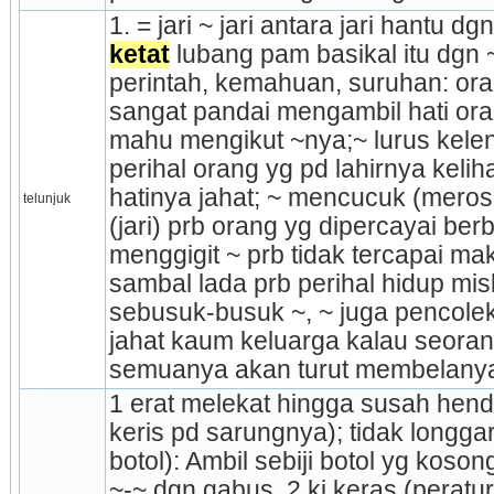
1. = jari ~ jari antara jari hantu dgn 
ketat
 lubang pam basikal itu dgn ~ 
perintah, ke­ma­hu­an, suruhan: or
sangat pandai mengambil hati oran
mahu mengikut ~nya;~ lurus kelen
perihal orang yg pd lahirnya keliha
hatinya jahat; ~ mencucuk (meros
telunjuk
(jari) prb orang yg dipercayai berb
menggigit ~ prb tidak tercapai mak
sambal lada prb perihal hidup misk
sebusuk-busuk ~, ~ juga pencolek 
jahat kaum keluarga kalau seoran
semuanya akan turut membelany
1 erat melekat hingga susah henda
keris pd sarungnya); tidak longgar
botol): Ambil sebiji botol yg koso
~-~ dgn gabus. 2 ki keras (peraturan 