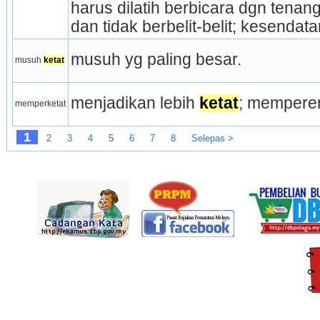
harus dilatih berbicara dgn tenang,
dan tidak berbelit-belit; kesenda
musuh yg paling besar.
musuh 
ketat
menjadikan lebih 
ketat
; memperer
memperketat
1
2
3
4
5
6
7
8
Selepas >