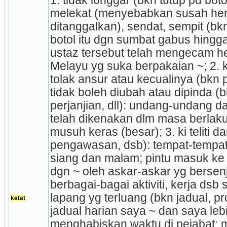
1. tidak longgar (bkn tutup pd botol 
melekat (menyebabkan susah hend
ditanggalkan), sendat, sempit (bkn
botol itu dgn sumbat gabus hingg
ustaz tersebut telah mengecam h
Melayu yg suka berpakaian ~; 2. k
tolak ansur atau kecualinya (bkn pe
tidak boleh diubah atau dipinda (bk
perjanjian, dll): undang-undang da
telah dikenakan dlm masa berlaku
musuh keras (besar); 3. ki teliti da
pengawasan, dsb): tempat-tempat 
siang dan malam; pintu masuk ke p
dgn ~ oleh askar-askar yg bersenja
berba­gai-bagai aktiviti, kerja dsb
lapang yg terluang (bkn jadual, 
ketat
jadual harian saya ~ dan saya leb
menghabiskan waktu di pejabat; m