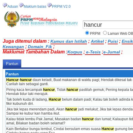
Aduan
Maklum balas
PRPM V2.0
PRPM
Laman Web D
Juga ditemui dalam :
;
;
;
Kamus dan Istilah
Artikel
Puisi
Ensik
;
;
Kewangan
Domain_Fik
Maklumat Tambahan Dalam :
;
;
;
Korpus
e-Tesis
e-Jurnal
Pantun
Pantun
Hancur
-
hancur
 daun keladi, Buat makanan di waktu pagi; Hendak dikesal tak g
Carilah lain sebagai ganti.
Piring kaca tercampak 
hancur
, Tidak 
hancur
 pastilah gemuk; Pening kepala tak
Hendak tidur laki merajuk.
Tak boleh kuda di ladang, 
Hancur
 belum dalam padi; Kalau tak boleh adinda 
fikir kubunuh diri.
Jika tak lepas merendam padi, Akan 
hancur
 jadi melukut; Jika tak lepas denda
Sampai ke kubur kan hamba ikut.
Kalau tidak lembu Pak Jamal, Masakan badan 
hancur
 dan lumat; Kalaupun tid
amal, Bilakan badan boleh selamat?
Kain Bertabur bunga lembut, Cindai bersulam emas suasa 
Hancur
 gunung ber