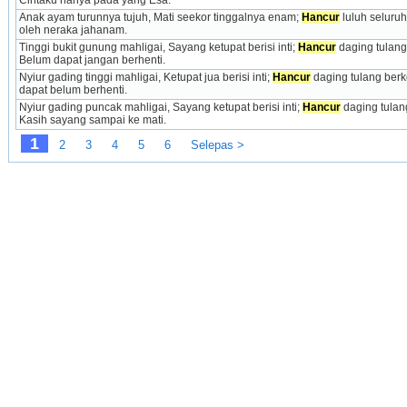
Cintaku hanya pada yang Esa.
Anak ayam turunnya tujuh, Mati seekor tinggalnya enam; 
Hancur
 luluh seluruh 
oleh neraka jahanam.
Tinggi bukit gunung mahligai, Sayang ketupat berisi inti; 
Hancur
 daging tulang
Belum dapat jangan berhenti.
Nyiur gading tinggi mahligai, Ketupat jua berisi inti; 
Hancur
 daging tulang berk
dapat belum berhenti.
Nyiur gading puncak mahligai, Sayang ketupat berisi inti; 
Hancur
 daging tulan
Kasih sayang sampai ke mati.
1
2
3
4
5
6
Selepas >