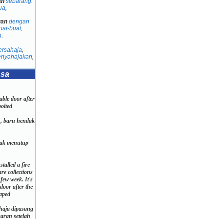
an
sebarang
:
ua
,
gan
dengan
uat-buat
,
g
,
ersahaja
,
nyahajakan
,
asa
table door after
bolted
h, baru hendak
.
dak menutup
stalled a fire
are collections
few week. It's
door after the
aped
ahaja dipasang
aran setelah