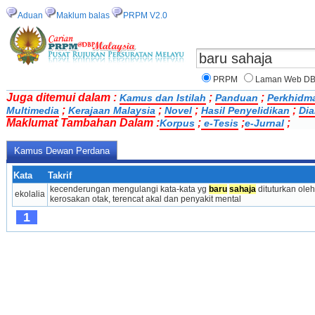
Aduan
Maklum balas
PRPM V2.0
PRPM
Laman Web D
Juga ditemui dalam :
;
;
Kamus dan Istilah
Panduan
Perkhidm
;
;
;
;
Multimedia
Kerajaan Malaysia
Novel
Hasil Penyelidikan
Dia
Maklumat Tambahan Dalam :
;
;
;
Korpus
e-Tesis
e-Jurnal
Kamus Dewan Perdana
Kata
Takrif
kecenderungan mengulangi kata-kata yg 
baru
sahaja
 dituturkan ole
ekolalia
kerosakan otak, terencat akal dan penyakit mental
1