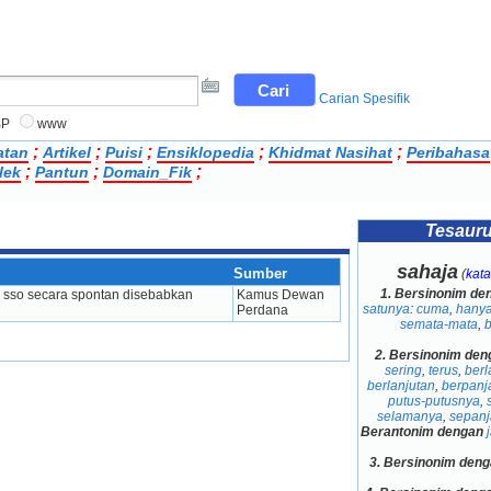
Carian Spesifik
BP
www
;
;
;
;
;
atan
Artikel
Puisi
Ensiklopedia
Khidmat Nasihat
Peribahasa
;
;
;
lek
Pantun
Domain_Fik
Tesaur
sahaja
Sumber
(
kata
1.
Bersinonim de
h sso secara spontan disebabkan 
Kamus Dewan 
satunya
:
cuma
,
hany
Perdana
semata-mata
,
2.
Bersinonim den
sering
,
terus
,
berl
berlanjutan
,
berpanj
putus-putusnya
,
selamanya
,
sepan
Berantonim dengan
3.
Bersinonim deng