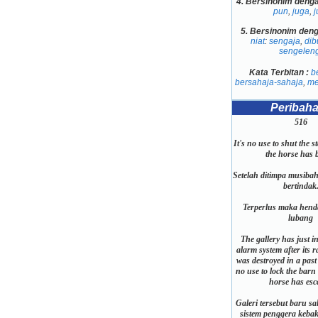
4.
Bersinonim deng
pun
,
juga
,
j
5.
Bersinonim den
niat
:
sengaja
,
dib
sengelen
Kata Terbitan :
b
bersahaja-sahaja
,
me
Peribah
516
It's no use to shut the s
the horse has 
Setelah ditimpa musiba
bertindak
Terperlus maka hen
lubang
The gallery has just in
alarm system after its r
was destroyed in a past 
no use to lock the barn 
horse has esc
Galeri tersebut baru s
sistem penggera kebak