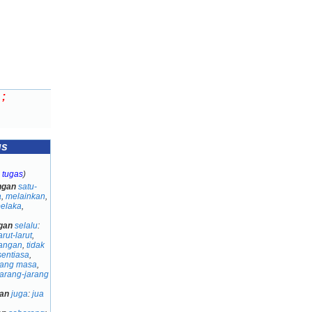
;
us
 tugas
)
ngan
satu-
a
,
melainkan
,
belaka
,
gan
selalu
:
arut-larut
,
angan
,
tidak
sentiasa
,
jang masa
,
jarang-jarang
an
juga
:
jua