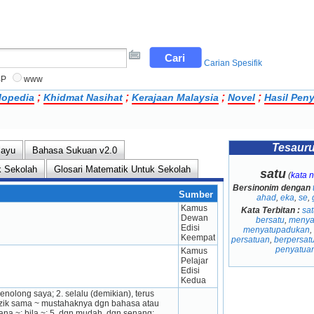
Carian Spesifik
BP
www
;
;
;
;
lopedia
Khidmat Nasihat
Kerajaan Malaysia
Novel
Hasil Peny
Tesaur
layu
Bahasa Sukuan v2.0
k Sekolah
Glosari Matematik Untuk Sekolah
satu
(
kata 
Bersinonim dengan
Sumber
ahad
,
eka
,
se
,
Kamus 
Kata Terbitan :
sat
Dewan 
bersatu
,
menya
Edisi 
menyatupadukan
,
Keempat
persatuan
,
berpersat
penyatua
Kamus 
Pelajar 
Edisi 
Kedua
nolong saya; 2. selalu (demikian), terus 
muzik sama ~ mustahaknya dgn bahasa atau 
ana ~; bila ~; 5. dgn mudah, dgn senang: 