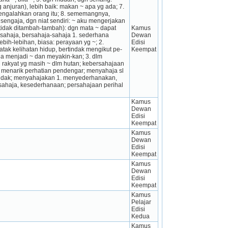
bg anjuran), lebih baik: makan ~ apa yg ada; 7. 
engalahkan orang itu; 8. sememangnya, 
 sengaja, dgn niat sendiri: ~ aku mengerjakan 
tidak ditambah-tambah): dgn mata ~ dapat 
Kamus 
rsahaja, bersahaja-sahaja 1. sederhana 
Dewan 
lebih-lebihan, biasa: perayaan yg ~; 2. 
Edisi 
tak kelihatan hidup, bertindak mengikut pe­
Keempat
a menjadi ~ dan meyakin-kan; 3. dlm 
h rakyat yg masih ~ dlm hutan; kebersahajaan 
 menarik perhatian pendengar; menyahaja sl 
udak; menyahajakan 1. menyederhanakan, 
ahaja, kesederhanaan; persahajaan perihal 
Kamus 
Dewan 
Edisi 
Keempat
Kamus 
Dewan 
Edisi 
Keempat
Kamus 
Dewan 
Edisi 
Keempat
Kamus 
Pelajar 
Edisi 
Kedua
Kamus 