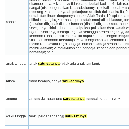
disembelihnya ~ kijang yg tidak dapat berlari lagi itu; 6. -lah (s
sangat (utk mengeraskan kata sebelumnya), sekali: mudah ~ m
memang: ~ sebenarnyalah pekerjaan spt titah duli tuanku itu; 9.
umrah dan ihram dengannya kerana Allah Taala; 10. spt biasa (
dilihat bintang itu; ~ bahasan prb sudah menjadi kebiasaan; be
sahaja
(pakaian dll), tidak ditokok tambah (dihiasi dll), tidak secara ber
sewajarnya, tidak dibuat-buat (dipaksa-paksakan dsb): watak-wa
ngaruh sekitar yg melingkunginya sehingga pertentangan yg ad
keadaan kuno, primitif: mereka itu dapat hidup di tengah-tenga
sifat atau keadaan bersahaja: ~nya menyampaikan ceramah itu
melakukan sesuatu dgn sengaja: bukan disahaja sebab akal b
memu-dahkan; 2. melakukan dgn sengaja; kesahajaan perihal s
bersahaja; saja.
anak tunggal
anak 
satu-satunya
 (tidak ada anak lain lagi);
bitara
tiada taranya, hanya 
satu-satunya
.
amung
amung Jw; teramung 
satu-satunya
, tunggal: saudara yg ~.
wakil tunggal
wakil perdagangan yg 
satu-satunya
.