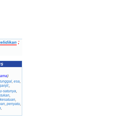
;
elidikan
us
nama
)
tunggal
,
esa
,
ganjil;
,
u-satunya
,
tukan
,
kesatuan
,
uan
,
penyatu
,
n
,