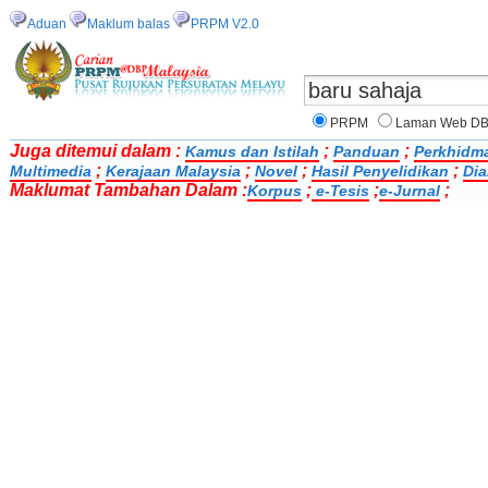
Aduan
Maklum balas
PRPM V2.0
PRPM
Laman Web D
Juga ditemui dalam :
;
;
Kamus dan Istilah
Panduan
Perkhidm
;
;
;
;
Multimedia
Kerajaan Malaysia
Novel
Hasil Penyelidikan
Dia
Maklumat Tambahan Dalam :
;
;
;
Korpus
e-Tesis
e-Jurnal