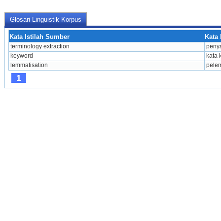
Glosari Linguistik Korpus
Kata Istilah Sumber
Kata 
terminology extraction
penya
keyword
kata 
lemmatisation
pele
1