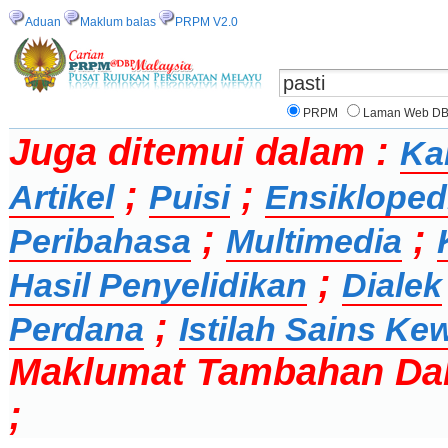
Aduan
Maklum balas
PRPM V2.0
PRPM
Laman Web D
Juga ditemui dalam :
Ka
;
;
Artikel
Puisi
Ensikloped
;
;
Peribahasa
Multimedia
;
Hasil Penyelidikan
Dialek
;
Perdana
Istilah Sains K
Maklumat Tambahan Da
;