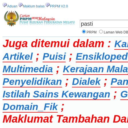
Aduan
Maklum balas
PRPM V2.0
PRPM
Laman Web D
Juga ditemui dalam :
Ka
;
;
Artikel
Puisi
Ensikloped
;
Multimedia
Kerajaan Mala
;
;
Penyelidikan
Dialek
Pan
;
Istilah Sains Kewangan
G
;
Domain_Fik
Maklumat Tambahan Da