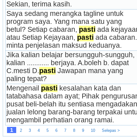
Sekian, terima kasih.
Saya sedang merangka tagline untuk 
program saya. Yang mana satu yang 
betul? Setiap cabaran, 
pasti
 ada kejayaan
atau Setiap Kejayaan, 
pasti
 ada cabaran. 
minta penjelasan maksud keduanya.
Jika kalian belajar bersungguh-sungguh, 
kalian ............ berjaya. A.boleh b. dapat 
C.mesti D.
pasti
 Jawapan mana yang 
paling tepat?
Mengenail 
pasti
 kesalahan kata dan 
tatabahasa dalam ayat; Pihak pengurusan
pusat beli-belah itu sentiasa mengadakan
jualan lelong barang-barang terpakai untu
mengambil perhatian orang ramai.
1
2
3
4
5
6
7
8
9
10
Selepas >