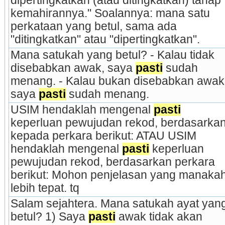
dipertingkatkan (atau ditingkatkan) tahap 
kemahirannya." Soalannya: mana satu 
perkataan yang betul, sama ada 
"ditingkatkan" atau "dipertingkatkan".
Mana satukah yang betul? - Kalau tidak 
disebabkan awak, saya 
pasti
 sudah 
menang. - Kalau bukan disebabkan awak,
saya 
pasti
 sudah menang.
USIM hendaklah mengenal 
pasti
keperluan pewujudan rekod, berdasarkan
kepada perkara berikut: ATAU USIM 
hendaklah mengenal 
pasti
 keperluan 
pewujudan rekod, berdasarkan perkara 
berikut: Mohon penjelasan yang manakah
lebih tepat. tq
Salam sejahtera. Mana satukah ayat yang
betul? 1) Saya 
pasti
 awak tidak akan 