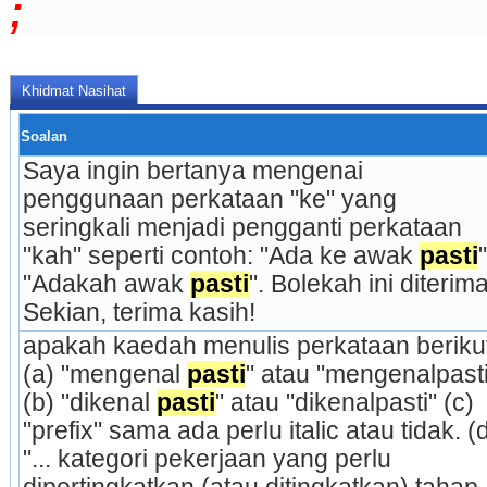
;
Khidmat Nasihat
Soalan
Saya ingin bertanya mengenai 
penggunaan perkataan "ke" yang 
seringkali menjadi pengganti perkataan 
"kah" seperti contoh: "Ada ke awak 
pasti
"
"Adakah awak 
pasti
". Bolekah ini diterima
Sekian, terima kasih!
apakah kaedah menulis perkataan berikut:
(a) "mengenal 
pasti
" atau "mengenalpasti"
(b) "dikenal 
pasti
" atau "dikenalpasti" (c) 
"prefix" sama ada perlu italic atau tidak. (d
"... kategori pekerjaan yang perlu 