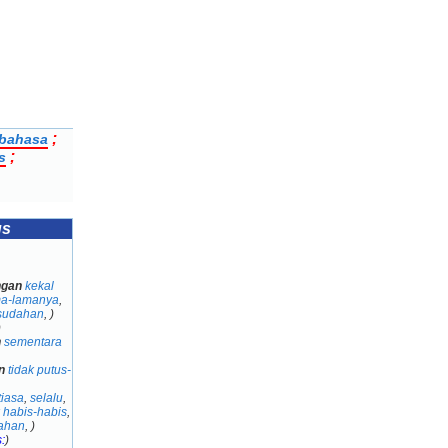
;
ibahasa
;
s
us
ngan
kekal
a-lamanya
,
esudahan
,
)
)
n
sementara
n
tidak putus-
tiasa
,
selalu
,
k habis-habis
,
dahan
,
)
:
)