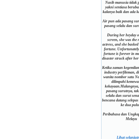
Nasib manusia tidak p
yakni sentiasa berub
kalanya baik dan ada k
Air pun ada pasang sur
pasang selalu dan sur
During her heyday on
screen, she was the n
actress, and she basked
fortune. Unfortunately
fortune is forever in m
disaster struck after her
Ketika zaman kegemila
industry perfileman, d
wanita nombor satu Ne
dilimpahi kemew
kekayaan.Malangnya,
pasang surutnya, ta
selalu dan surut sena
bencana datang selepas
ke dua pulu
Peribahasa dan Ungkap
Melayu
Lihat selanjutn