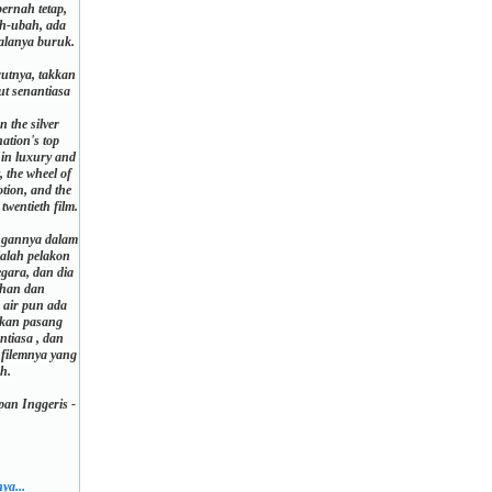
ernah tetap,
ah-ubah, ada
alanya buruk.
utnya, takkan
ut senantiasa
 the silver
ation's top
 in luxury and
, the wheel of
otion, and the
 twentieth film.
ngannya dalam
ialah pelakon
gara, dan dia
ahan dan
 air pun ada
kkan pasang
ntiasa , dan
 filemnya yang
h.
an Inggeris -
ya...