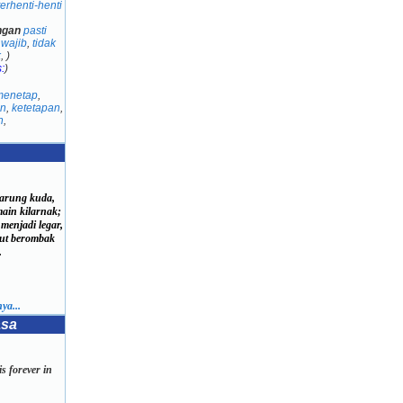
terhenti-henti
ngan
pasti
,
wajib
,
tidak
k
,
)
:
)
menetap
,
n
,
ketetapan
,
n
,
sarung kuda,
in kilarnak;
menjadi legar,
t berombak
.
ya...
asa
s forever in