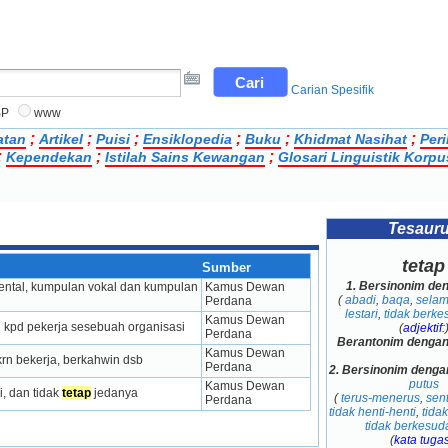
Carian Spesifik
BP
www
;
;
;
;
;
;
atan
Artikel
Puisi
Ensiklopedia
Buku
Khidmat Nasihat
Per
;
;
;
Kependekan
Istilah Sains Kewangan
Glosari Linguistik Korpu
Tesaur
tetap
Sumber
1.
Bersinonim de
mental, kumpulan vokal dan kumpulan 
Kamus Dewan 
(
abadi
,
baqa
,
selam
Perdana
lestari
,
tidak berk
Kamus Dewan 
n kpd pekerja sesebuah organisasi
(
adjektif:
Perdana
Berantonim denga
Kamus Dewan 
krn bekerja, berkahwin dsb
Perdana
2.
Bersinonim denga
putus
Kamus Dewan 
, dan tidak 
tetap
 jedanya
(
terus-menerus
,
sen
Perdana
tidak henti-henti
,
tida
tidak berkesu
(
kata tugas