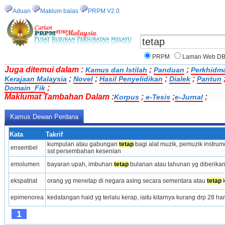
Aduan
Maklum balas
PRPM V2.0
PRPM
Laman Web D
Juga ditemui dalam :
;
;
Kamus dan Istilah
Panduan
Perkhidm
;
;
;
;
Kerajaan Malaysia
Novel
Hasil Penyelidikan
Dialek
Pantun
;
Domain_Fik
Maklumat Tambahan Dalam :
;
;
;
Korpus
e-Tesis
e-Jurnal
Kamus Dewan Perdana
Kata
Takrif
kumpulan atau gabungan 
tetap
 bagi alat muzik, pemuzik instru
ensembel
sst persembahan kesenian
emolumen
bayaran upah, imbuhan 
tetap
 bulanan atau tahunan yg diberika
ekspatriat
orang yg menetap di negara asing secara sementara atau 
tetap
 
epimenorea
kedatangan haid yg terlalu kerap, iaitu kitarnya kurang drp 28 hari
1