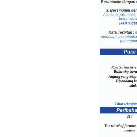
Berantonim dengan
3.
Bersinonim de
(
tentu
,
tegas
,
mesti
boleh tida
(
kata tugas
Kata Terbitan :
menetapi
,
menetapka
penetapa
Puisi
Raja Sultan ber
Buku siap berma
Anjung yang tetap 
Dipandang lau
tidak
Lihat selanjutn
Peribah
210
The wheel of fortune i
motion