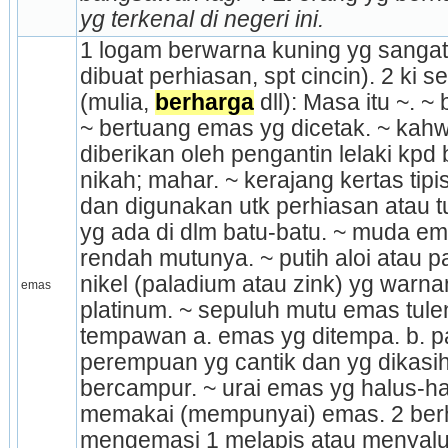
yg terkenal di negeri ini.
1 logam berwarna kuning yg sangat
dibuat perhiasan, spt cincin). 2 ki s
(mulia, 
berharga
 dll): Masa itu ~. ~
~ bertuang emas yg dicetak. ~ kahwi
diberikan oleh pengantin lelaki kpd 
nikah; mahar. ~ kerajang kertas tipi
dan digunakan utk perhiasan atau t
yg ada di dlm batu-batu. ~ muda em
rendah mutunya. ~ putih aloi atau 
nikel (paladium atau zink) yg warn
emas
platinum. ~ sepuluh mutu emas tulen
tempawan a. emas yg ditempa. b. pa
perempuan yg cantik dan yg dikasihi
bercampur. ~ urai emas yg halus-hal
memakai (mempunyai) emas. 2 berh
mengemasi 1 melapis atau menyalu