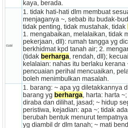
kaya, berada.
1. tidak hati-hati dlm membuat sesuat
menjaganya ~, sebab itu budak-budak
tidak penting, tidak mustahak, tidak 
1. mengabaikan, melalaikan, tidak 
pekerjaan, dll): rumah tangga yg di
cuai
berkhidmat kpd tanah air; 2. mengan
(tidak 
berharga
, rendah, dll); kecuai
kelalaian: nahas itu berlaku kerana ~
pencuaian perihal mencuaikan, pelala
boleh menimbulkan masalah.
1. barang: ~ apa yg diletakkannya di 
barang yg 
berharga
, harta: harta ~;
diraba dan dilihat, jasad; ~ hidup seg
peristiwa, kejadian: apa ~; tidak ada
berubah bentuk menurut tempatnya;
yg diambil dr dlm tanah; ~ mati bend