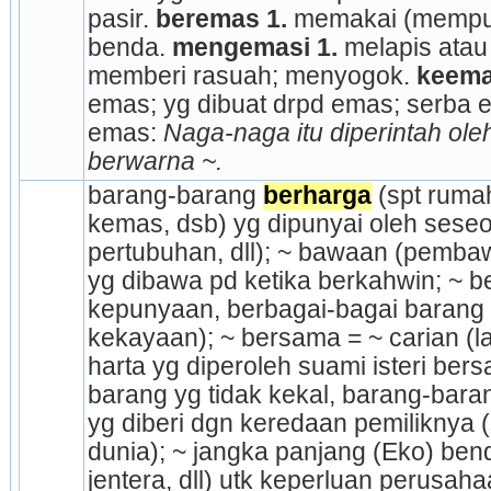
pasir. 
beremas
1.
 memakai (mempu
benda. 
mengemasi
1.
 melapis ata
memberi rasuah; menyogok. 
keem
emas; yg dibuat drpd emas; serba 
emas: 
Naga-naga itu diperintah oleh
berwarna ~.
barang-barang 
berharga
 (spt ruma
kemas, dsb) yg dipunyai oleh seseor
pertubuhan, dll); ~ bawaan (pemba
yg dibawa pd ketika berkahwin; ~ b
kepunyaan, berbagai-bagai barang 
kekayaan); ~ bersama = ~ carian (lak
harta yg diperoleh suami isteri ber
barang yg tidak kekal, barang-baran
yg diberi dgn keredaan pemiliknya 
dunia); ~ jangka panjang (Eko) bend
jentera, dll) utk keperluan perusah