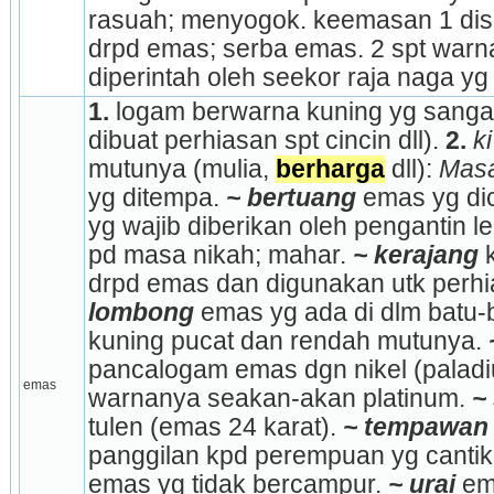
rasuah; menyogok. keemasan 1 disa
drpd emas; serba emas. 2 spt warn
diperintah oleh seekor raja naga yg
1.
 logam berwarna kuning yg sanga
dibuat perhiasan spt cincin dll). 
2.
ki
mutunya (mulia, 
berharga
 dll): 
Masa
yg ditempa. 
~ bertuang
 emas yg dic
yg wajib diberikan oleh pengantin lel
pd masa nikah; mahar. 
~ kerajang
 
drpd emas dan digunakan utk perhia
lombong
 emas yg ada di dlm batu-b
kuning pucat dan rendah mutunya. 
pancalogam emas dgn nikel (paladiu
emas
warnanya seakan-akan platinum. 
~
tulen (emas 24 karat). 
~ tempawan
panggilan kpd perempuan yg cantik 
emas yg tidak bercampur. 
~ urai
 em