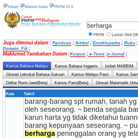
Aduan
Maklum balas
PRPM V2.0
PRPM
Laman Web D
Juga ditemui dalam :
;
;
;
Panduan
Artikel
Ensiklopedia
Buku
;
Domain_Fik
Maklumat Tambahan Dalam :
;
;
;
Korpus
e-Tesis
e-Jurnal
Kamus Bahasa Melayu
Kamus Bahasa Inggeris
Istilah MABBIM
Glosari Leksikal Bahasa Sukuan
Kamus Melayu Parsi
Kamus Sai
Daftar Rumi-Jawi(Beta)
Kamus Parsi(Beta)
Glosari Matematik Unt
Kata
Takrif
barang-barang spt rumah, tanah yg
oleh seseorang. ~ benda segala ba
karun harta yg tidak diketahui tuann
berharga
 peninggalan orang yg tel