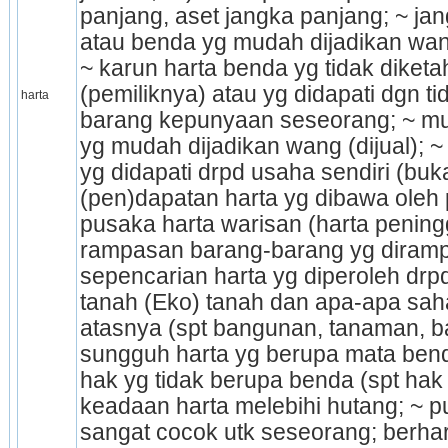
panjang, aset jangka panjang; ~ ja
atau benda yg mudah dijadikan wang
~ karun harta benda yg tidak diket
(pemiliknya) atau yg didapati dgn ti
harta
barang kepunyaan seseorang; ~ mud
yg mudah dijadikan wang (dijual); ~
yg didapati drpd usaha sendiri (buka
(pen)dapatan harta yg dibawa oleh 
pusaka harta warisan (harta peningga
rampasan barang-barang yg diramp
sepencarian harta yg diperoleh drpd 
tanah (Eko) tanah dan apa-apa sahaj
atasnya (spt bangunan, tanaman, bal
sung­guh harta yg berupa mata bend
hak yg tidak berupa benda (spt hak ci
keadaan harta melebihi hutang; ~ p
sangat cocok utk seseorang; berhar