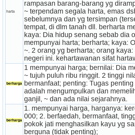
rampasan barang-barang yg dirampa
~ terpendam segala harta, emas dsb 
harta
sebelumnya dan yg tersimpan (terse
tempat, di dlm tanah dll. berharta m
kaya: Dia hidup senang sebab dia o
mempunyai harta; berharta; kaya: O
~. 2 orang yg berharta; orang kaya: D
negeri ini. kehartawanan sifat harta
1 mempunyai harga; bernilai: Dia m
~ tujuh puluh ribu ringgit. 2 tinggi ni
bermanfaat; pen­ting: Tugas pentin
berharga
adalah mengumpulkan dan memeliha
ganjil, ~ dan ada nilai sejarahnya.
1. mempunyai harga, harganya: ker
000; 2. berfaedah, bermanfaat, tinggi
berharga
pokok jati menghasilkan kayu yg sang
berguna (tidak penting);