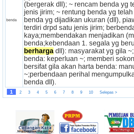
(bergerak dll); ~ rencam benda yg ter
jenis jirim; ~ rentung benda yg telah
benda yg dijadikan ukuran (dll), pia
benda
terdiri drpd satu jenis jirim; berbend
kaya;membendakan menjadikan (m
berharga
 dll): masyarakat yg gila ~;
benda: keperluan ~; memberi sokon
bersifat gila akan harta benda: manu
~;perbendaan perihal mengumpulkan
benda dll).
1
2
3
4
5
6
7
8
9
10
Selepas >