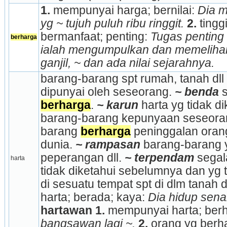
1.
 mempunyai harga; bernilai: 
Dia m
yg ~ tujuh puluh ribu ringgit.
2.
 tingg
bermanfaat; penting: 
Tugas penting
berharga
ialah mengumpulkan dan memelihar
ganjil, ~ dan ada nilai sejarahnya.
barang-barang spt rumah, tanah dll 
dipunyai oleh seseorang. 
~ benda
berharga
. 
~ karun
 harta yg tidak d
barang-barang kepunyaan seseora
barang 
berharga
 peninggalan orang
dunia. 
~ rampasan
 barang-barang 
peperangan dll. 
~ terpendam
 segal
harta
tidak diketahui sebelumnya dan yg 
di sesuatu tempat spt di dlm tanah dl
harta; berada; kaya: 
Dia hidup sena
hartawan
1.
 mempunyai harta; berh
bangsawan lagi ~.
2.
 orang yg berha