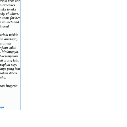
eed to bear one
on expenses.
like to take
ity of others.
o same for her
im an inch and
 indeed.
terlalu miskin
lan anaknya,
ju untuk
njaan salah
a. Malangnya,
l kesempatan
i orang lain.
rapkan saya
nya yang lain
atakan diberi
peha.
an Inggeris -
ya...