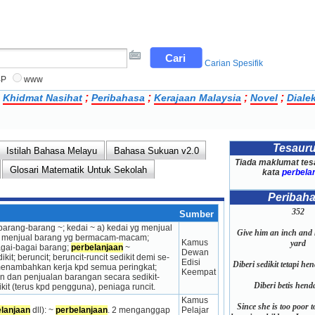
Carian Spesifik
BP
www
;
;
;
;
;
Khidmat Nasihat
Peribahasa
Kerajaan Malaysia
Novel
Diale
Tesaur
Istilah Bahasa Melayu
Bahasa Sukuan v2.0
Tiada maklumat tes
Glosari Matematik Untuk Sekolah
kata
perbela
Peribah
352
Sumber
rang-barang ~; kedai ~ a) kedai yg menjual 
Give him an inch and h
 yg menjual barang yg bermacam-macam; 
Kamus 
yard
agai-bagai barang; 
perbelanjaan
 ~ 
Dewan 
kit; beruncit; beruncit-runcit sedikit demi se­
Edisi 
Diberi sedikit tetapi hen
n menambahkan kerja kpd semua peringkat; 
Keempat
an dan penjualan barang­an secara sedikit-
Diberi betis hend
ikit (terus kpd pengguna), peniaga runcit.
Kamus 
Since she is too poor t
lanjaan
 dll): ~ 
perbelanjaan
. 2 menganggap 
Pelajar 