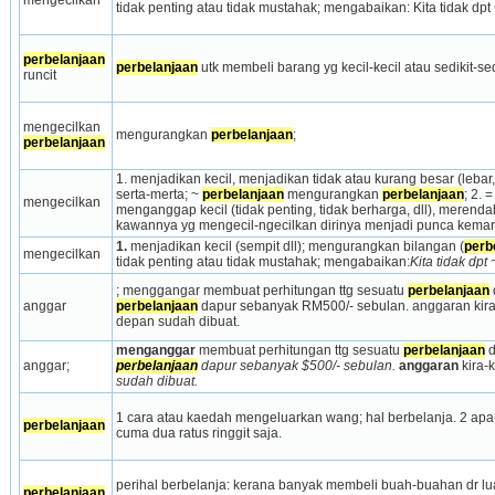
tidak penting atau tidak mustahak; mengabaikan: Kita tidak dpt
perbelanjaan
perbelanjaan
 utk membeli barang yg kecil-kecil atau sedikit-sed
runcit
mengecilkan 
mengurangkan 
perbelanjaan
;
perbelanjaan
1. menjadikan kecil, menjadi­kan tidak atau kurang besar (lebar, 
serta-merta; ~ 
perbelanjaan
 mengurangkan 
perbelanjaan
; 2.
mengecilkan
menganggap kecil (tidak penting, tidak ber­harga, dll), merend
kawannya yg mengecil-ngecilkan dirinya menjadi punca kema
1.
 menjadikan kecil (sempit dll); mengurangkan bilangan (
perb
mengecilkan
tidak penting atau tidak mustahak; mengabaikan:
Kita tidak dpt
; menggangar membuat perhitungan ttg sesuatu 
perbelanjaan
anggar
perbelanjaan
 dapur sebanyak RM500/- sebulan. anggaran kira-k
depan sudah dibuat.
menganggar
 membuat perhitungan ttg sesuatu 
perbelanjaan
 
anggar;
perbelanjaan
 dapur sebanyak $500/- sebulan.
anggaran
 kira-
sudah dibuat.
1 cara atau kaedah mengeluarkan wang; hal berbelanja. 2 apa-a
perbelanjaan
cuma dua ratus ringgit saja.
perihal berbelanja: kerana banyak membeli buah-buahan dr lua
perbelanjaan