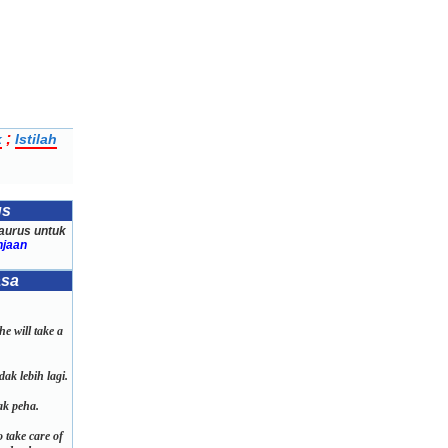
;
k
Istilah
us
aurus untuk
njaan
asa
e will take a
dak lebih lagi.
ak peha.
o take care of