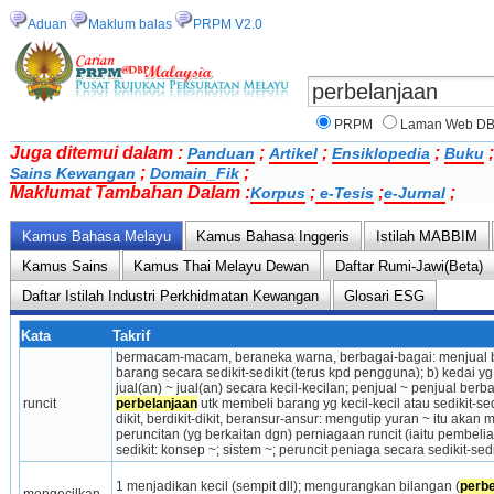
Aduan
Maklum balas
PRPM V2.0
PRPM
Laman Web D
Juga ditemui dalam :
;
;
;
Panduan
Artikel
Ensiklopedia
Buku
;
;
Sains Kewangan
Domain_Fik
Maklumat Tambahan Dalam :
;
;
;
Korpus
e-Tesis
e-Jurnal
Kamus Bahasa Melayu
Kamus Bahasa Inggeris
Istilah MABBIM
Kamus Sains
Kamus Thai Melayu Dewan
Daftar Rumi-Jawi(Beta)
Daftar Istilah Industri Perkhidmatan Kewangan
Glosari ESG
Kata
Takrif
bermacam-macam, beraneka warna, berbagai-bagai: menjual ba
barang secara sedikit-sedikit (terus kpd pengguna); b) kedai
jual(an) ~ jual(an) secara kecil-kecilan; penjual ~ penjual berb
runcit
perbelanjaan
 utk membeli barang yg kecil-kecil atau sedikit-sedi
dikit, berdikit-dikit, beransur-ansur: mengutip yuran ~ itu aka
peruncitan (yg berkaitan dgn) perniagaan runcit (iaitu pembeli
sedikit: konsep ~; sistem ~; peruncit peniaga secara sedikit-sed
1 menjadikan kecil (sempit dll); mengurangkan bilangan (
perbe
mengecilkan