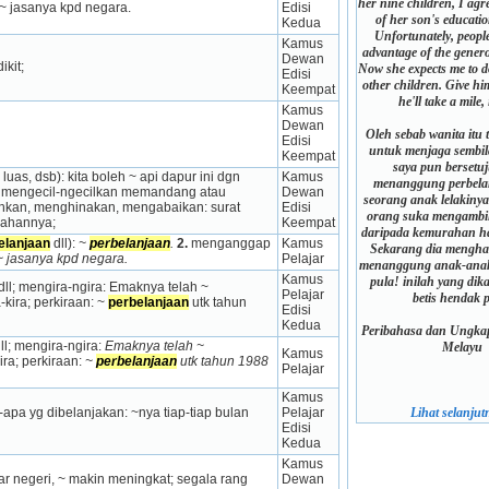
her nine children, I agr
 ~ jasanya kpd negara.
Edisi 
of her son's educati
Kedua
Unfortunately, people 
Kamus 
advantage of the generos
Dewan 
ikit;
Now she expects me to d
Edisi 
other children. Give h
Keempat
he'll take a mile,
Kamus 
Dewan 
Oleh sebab wanita itu 
Edisi 
untuk menjaga sembi
Keempat
saya pun bersetu
luas, dsb): kita boleh ~ api dapur ini dgn 
Kamus 
menanggung perbela
 = mengecil-ngecilkan memandang atau 
Dewan 
seorang anak lelakiny
ahkan, menghinakan, me­ngabaikan: surat 
Edisi 
orang suka mengambi
rahannya;
Keempat
daripada kemurahan hat
elanjaan
 dll): 
~ 
perbelanjaan
.
2.
 menganggap 
Kamus 
Sekarang dia mengha
 ~ jasanya kpd negara.
Pelajar
menanggung anak-anak
Kamus 
pula! inilah yang dik
 dll; mengira-ngira: Emaknya telah ~ 
Pelajar 
betis hendak 
ira; perkiraan: ~ 
perbelanjaan
 utk tahun 
Edisi 
Kedua
Peribahasa dan Ungkap
dll; mengira-ngira: 
Emaknya telah ~ 
Melayu
Kamus 
kira; perkiraan: 
~ 
perbelanjaan
 utk tahun 1988 
Pelajar
Kamus 
pa yg dibelanjakan: ~nya tiap-tiap bulan 
Pelajar 
Lihat selanjutn
Edisi 
Kedua
Kamus 
r negeri, ~ makin meningkat; segala rang 
Dewan 