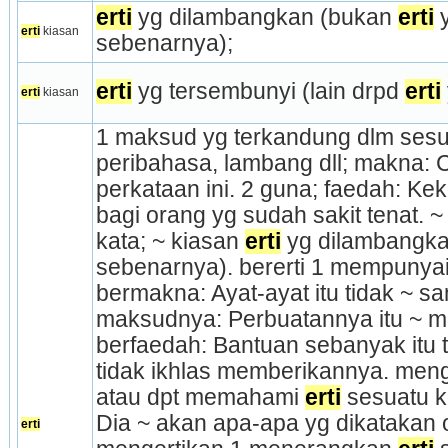
erti
 yg dilambangkan (bukan 
erti
 
erti
 kiasan
sebenarnya);
erti
 yg tersembunyi (lain drpd 
erti
erti
 kiasan
1 maksud yg terkandung dlm sesuat
peribahasa, lambang dll; makna: 
perkataan ini. 2 guna; faedah: Ke
bagi orang yg sudah sakit tenat. 
kata; ~ kiasan 
erti
 yg dilambangka
sebenarnya). bererti 1 mempunyai
bermakna: Ayat-ayat itu tidak ~ sam
maksudnya: Perbuatannya itu ~ men
berfaedah: Bantuan sebanyak itu ti
tidak ikhlas memberikannya. meng
atau dpt memahami 
erti
 sesuatu ka
Dia ~ akan apa-apa yg dikatakan o
erti