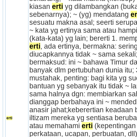
kiasan 
erti
 yg dilambangkan (buk
sebenarnya); ~ (yg) mendatang 
er
sesuatu makna asal; seerti serupa 
~ kata yg ertinya sama atau hamp
erti
, ada ertinya, bermakna: sering
diucapkannya tidak ~ sama sekali; 
bermaksud: ini ~ bahawa Timur da
banyak dlm pertubuhan dunia itu; 
mustahak, penting: bagi kita yg su
bantuan yg sebanyak itu tidak ~ l
sama halnya dgn: membiarkan sa
dianggap berbahaya ini ~ mendeda
anasir jahat;keberertian keadaan be
iltizam mereka yg sentiasa beruba
erti
atau memahami 
erti
 (kepentingan 
perkataan, ucapan, perbuatan, dll