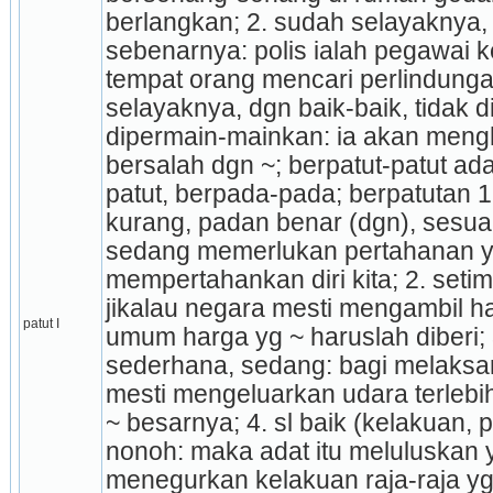
berlangkan; 2. sudah selayaknya, 
sebenarnya: polis ialah pegawai 
tempat orang mencari perlindungan
selayak­nya, dgn baik-baik, tidak
dipermain-mainkan: ia akan mengh
bersalah dgn ~; berpatut-patut ad
patut, berpada-pada; berpatutan 1. 
kurang, padan benar (dgn), sesuai: 
sedang memerlukan pertahanan yg
mempertahankan diri kita; 2. setim
jikalau negara mesti mengambil har
patut I
umum harga yg ~ haruslah diberi; 3.
sederhana, sedang: bagi melaksan
mesti mengeluarkan udara terlebih 
~ besarnya; 4. sl baik (kelakuan, pe
nonoh: maka adat itu meluluskan 
menegurkan kelakuan raja-raja yg t