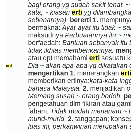
bagi orang yg sudah sakit tenat. 
kata; ~ kiasan 
erti
 yg dilambangka
sebenarnya).
bererti
1.
 mempunya
bermakna: 
Ayat-ayat itu tidak ~ s
maksudnya:
Perbuatannya itu ~ men
berfaedah: 
Bantuan sebanyak itu ti
tidak ikhlas memberikannya.
meng
atau dpt memahami 
erti
Dia ~ akan apa-apa yg dikatakan 
erti
mengertikan
1.
 menerangkan 
ert
memberikan ertinya:
kata-kata Ingg
bahasa Malaysia.
2.
Memang susah ~ orang bodoh.
pe
pengetahuan dlm fikiran atau gamb
faham: 
Tidak mudah menanam ~ tt
murid-murid.
2.
 tanggapan; konsep
luas ini, perkahwinan merupakan s