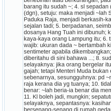
berlebihan atau berkurangan, pada
barang itu sudah ~; 4. sl sepadan 
(dgn), setuju: maka menjadi ~lah S
Paduka Raja, menjadi berkasih-ka
sejalan tadi; 5. berpadanan, seimb
dosanya Hang Tuah ini dibunuh; ka
kaya-kaya orang Lampung itu; 6. ti
wajib: ukuran dada ~ bertambah kir
sentimeter apabila dikembangkan; 7
diberitahu di sini bahawa ...; 8. s
selayaknya: jika orang bergelar it
gajah; tetapi Menteri Muda bukan o
sebenarnya, sesungguhnya: pd ~ny
raja kerana dia yg tuanya; 10. tid
benar: ~lah beria-ia benar dia mem
11. Kl boleh jadi, mungkin; sepatut
selayaknya, sepantasnya: kasihan
bersenang-senang di rumah gedan