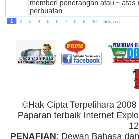
memberi penerangan atau ~ atas n
perbuatan.
1
2
3
4
5
6
7
8
9
10
Selepas >
©Hak Cipta Terpelihara 2008
Paparan terbaik Internet Explo
12
PENAFIAN
: Dewan Bahasa dan