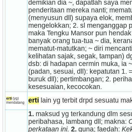
demikian dia ~, dapatlah saya me
penderitaan mereka nanti; mematu
(menyusun dll) supaya elok, memba
mengelokkan; 2. sl menganggap pat
maka Tengku Mansor pun hendak m
banyak orang tua-tua ~ dia, kerana 
mematut-matutkan; ~ diri mencanti
kelihatan sajak, segak, tampan) d
dsb: di hadapan cermin muka, ia ~ d
(padan, sesuai, dll): kepatutan 1. 
buruk dll); pertimbangan; 2. perihal
kesesuaian, kecocokan.
erti
 (yg) 
erti
 lain yg terbit drpd sesuatu ma
mendatang
1.
 maksud yg terkandung dlm sesua
peribahasa, lambang dll; makna: 
C
perkataan ini.
2.
 guna; faedah: 
Kek