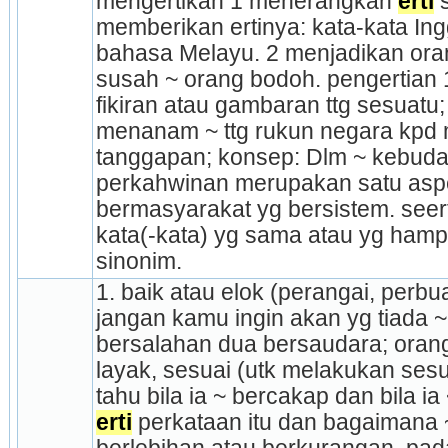
mengertikan 1 menerangkan 
erti
 
memberikan ertinya: kata-kata Ingg
bahasa Melayu. 2 menjadikan oran
susah ~ orang bodoh. pengertian 
fikiran atau gambaran ttg sesuatu
menanam ~ ttg rukun negara kpd m
tanggapan; konsep: Dlm ~ kebudaya
perkahwinan merupakan satu aspe
bermasyarakat yg bersistem. seerti
kata(-kata) yg sama atau yg hampi
sinonim.
1. baik atau elok (perangai, perbua
jangan kamu ingin akan yg tiada ~
bersalahan dua bersaudara; orang 
layak, sesuai (utk melakukan sesu
tahu bila ia ~ bercakap dan bila ia
erti
 perkataan itu dan bagaimana ~ 