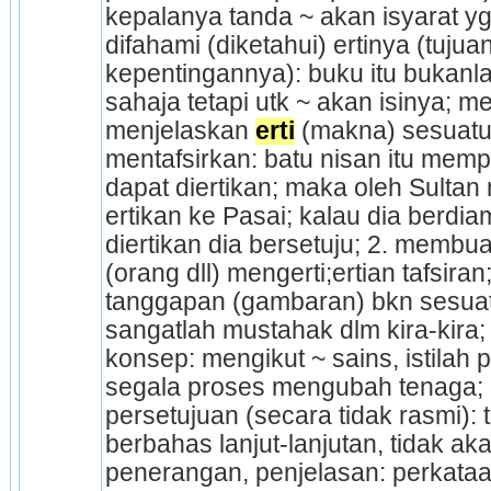
kepalanya tanda ~ akan isyarat yg 
difahami (diketahui) ertinya (tuju
kepentingannya): buku itu bukanla
sahaja tetapi utk ~ akan isinya; me
menjelaskan 
erti
 (makna) sesuatu
mentafsirkan: batu nisan itu mempu
dapat diertikan; maka oleh Sultan 
ertikan ke Pasai; kalau dia berdiam
diertikan dia bersetuju; 2. membua
(orang dll) mengerti;ertian tafsiran
tanggapan (gambar­an) bkn sesuat
sangatlah mustahak dlm kira-kira; 
konsep: mengikut ~ sains, istilah p
segala proses mengubah tenaga; 
persetujuan (secara tidak rasmi): t
berbahas lanjut-lanjutan, tidak akan
penerangan, penjelasan: perkataa