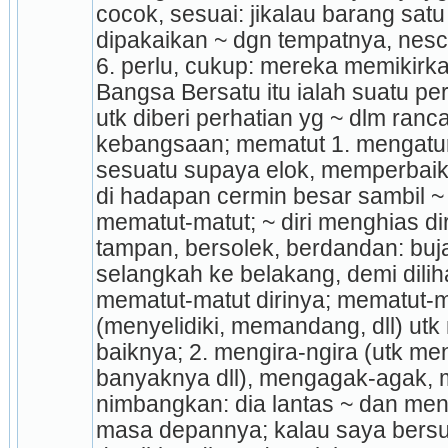
cocok, sesuai: jikalau barang satu 
dipakaikan ~ dgn tempatnya, nesc
6. perlu, cukup: mereka memikir
Bangsa Bersatu itu ialah suatu per
utk diberi perhatian yg ~ dlm ranc
kebangsaan; mematut 1. mengatu
sesuatu supaya elok, memperbaik, 
di hadapan cermin besar sambil ~ 
mematut-matut; ~ diri menghias dir
tampan, bersolek, berdandan: buja
selangkah ke belakang, demi dilih
mematut-matut dirinya; mematut-ma
(menye­lidiki, memandang, dll) utk
baiknya; 2. mengira-ngira (utk me
banyaknya dll), mengagak-agak,
nimbangkan: dia lantas ~ dan me
masa depannya; kalau saya bersu