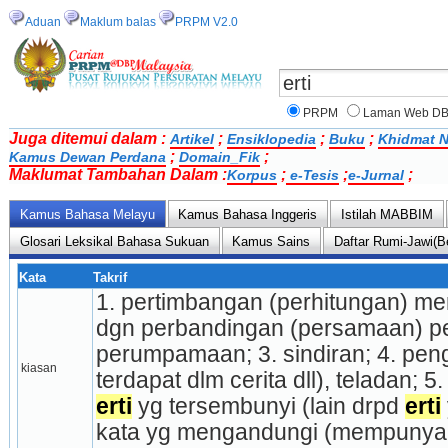
Aduan
Maklum balas
PRPM V2.0
PRPM
Laman Web D
Juga ditemui dalam :
;
;
;
Artikel
Ensiklopedia
Buku
Khidmat N
;
;
Kamus Dewan Perdana
Domain_Fik
Maklumat Tambahan Dalam :
;
;
;
Korpus
e-Tesis
e-Jurnal
Kamus Bahasa Melayu
Kamus Bahasa Inggeris
Istilah MABBIM
Glosari Leksikal Bahasa Sukuan
Kamus Sains
Daftar Rumi-Jawi(B
Kata
Takrif
1. pertimbangan (perhitungan) me­
dgn perbandingan (persamaan) perka
perum­pamaan; 3. sindiran; 4. peng
kiasan
terdapat dlm cerita dll), teladan; 5
erti
 yg tersembunyi (lain drpd 
erti
kata yg mengandungi (mempunyai