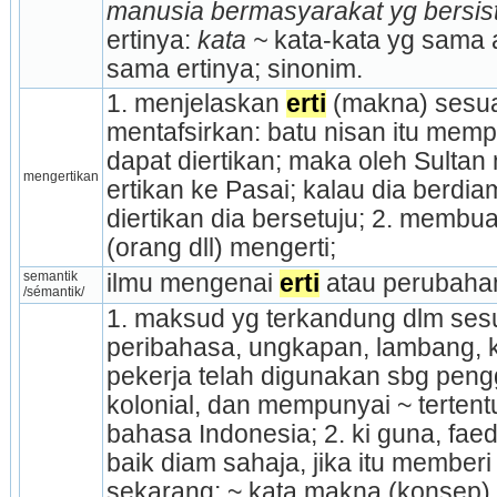
manusia bermasyarakat yg bersis
ertinya: 
kata ~
 kata-kata yg sama 
sama ertinya; sinonim.
1. menjelaskan 
erti
 (makna) sesu
mentafsirkan: batu nisan itu mempu
dapat diertikan; maka oleh Sultan 
mengertikan
ertikan ke Pasai; kalau dia berdiam
diertikan dia bersetuju; 2. membua
(orang dll) mengerti;
semantik 
ilmu mengenai 
erti
 atau perubaha
/sémantik/
1. maksud yg terkandung dlm sesu
peribahasa, ungkapan, lambang, ki
pekerja telah digunakan sbg pengg
kolonial, dan mempunyai ~ tertent
bahasa Indonesia; 2. ki guna, faed
baik diam sahaja, jika itu memberi
sekarang; ~ kata makna (konsep) ka