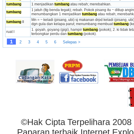
tumbang
1 menjadikan 
tumbang
 atau rebah; merebahkan.
1 jatuh (ttg benda tegak); rebah. Pokok pisang itu ~ ditiup angin. 
tumbang
menumbangkan 1 menjadikan 
tumbang
 atau rebah; merebahka
Mn = ~ keladi (pisang, ubi) sj makanan drpd keladi (pisang, ubi
tumbang
 II
dgn gula dan kelapa parut; menumbang membuat 
tumbang
 (k
1. goyah, goyang (gigi), hampir 
tumbang
 (pokok); 2. ki tidak te
ruat I
terbongkar perdu dan 
tumbang
 (pokok).
1
2
3
4
5
6
Selepas >
©Hak Cipta Terpelihara 2008
Paparan terbaik Internet Explo