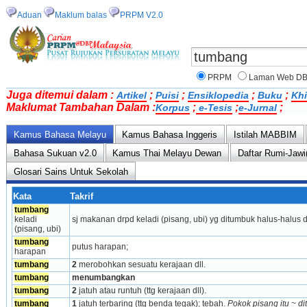
Aduan
Maklum balas
PRPM V2.0
PRPM
Laman Web D
Juga ditemui dalam :
;
;
;
;
Artikel
Puisi
Ensiklopedia
Buku
Khi
Maklumat Tambahan Dalam :
;
;
;
Korpus
e-Tesis
e-Jurnal
Kamus Bahasa Melayu
Kamus Bahasa Inggeris
Istilah MABBIM
Bahasa Sukuan v2.0
Kamus Thai Melayu Dewan
Daftar Rumi-Jawi
Glosari Sains Untuk Sekolah
Kata
Takrif
tumbang
keladi 
sj makanan drpd keladi (pisang, ubi) yg ditum­buk halus-halus 
(pisang, ubi)
tumbang
putus harapan;
harapan
tumbang
2
 merobohkan sesuatu kerajaan dll.
tumbang
menumbangkan
tumbang
2
 jatuh atau runtuh (ttg kerajaan dll).
tumbang
1
 jatuh terbaring (ttg benda tegak); tebah. 
Pokok pisang itu ~ di