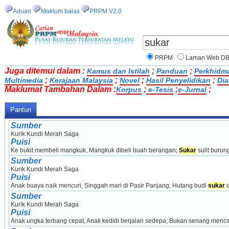
Aduan
Maklum balas
PRPM V2.0
PRPM
Laman Web D
Juga ditemui dalam :
;
;
Kamus dan Istilah
Panduan
Perkhidm
;
;
;
;
Multimedia
Kerajaan Malaysia
Novel
Hasil Penyelidikan
Dia
Maklumat Tambahan Dalam :
;
;
;
Korpus
e-Tesis
e-Jurnal
Pantun
Sumber
Kurik Kundi Merah Saga
Puisi
Ke bukit membeli mangkuk, Mangkuk dibeli buah berangan; 
Sukar
 sulit buru
Sumber
Kurik Kundi Merah Saga
Puisi
Anak buaya naik mencuri, Singgah mari di Pasir Panjang; Hutang budi 
sukar
 
Sumber
Kurik Kundi Merah Saga
Puisi
Anak ungka terbang cepat, Anak kedidi berjalan sedepa; Bukan senang mencar