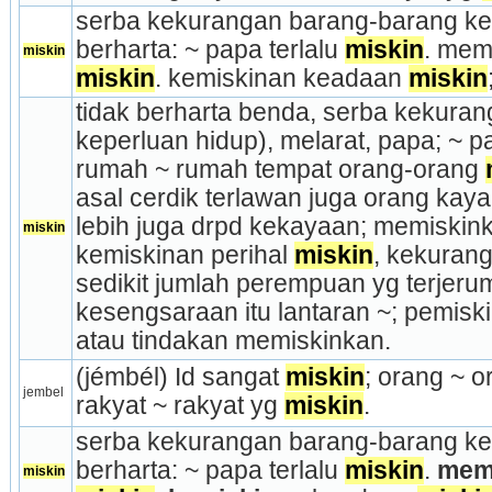
serba kekurangan barang-barang kepe
berharta: ~ papa terlalu 
miskin
miskin
miskin
. kemiskinan keadaan 
miskin
tidak berharta benda, serba kekuran
keperluan hidup), me­larat, papa; ~ pa
rumah ~ rumah tempat orang-orang 
asal cerdik terlawan juga orang kaya 
lebih juga drpd kekayaan; memiskin
miskin
kemiskinan perihal 
miskin
, kekuran
sedikit jumlah perempuan yg terjerum
kesengsaraan itu lantaran ~; pemiski
atau tin­dakan memiskinkan.
(jémbél) Id sangat 
miskin
; orang ~ o
jembel
rakyat ~ rakyat yg 
miskin
.
serba kekurangan barang-barang kepe
berharta: ~ papa terlalu 
miskin
. 
memi
miskin