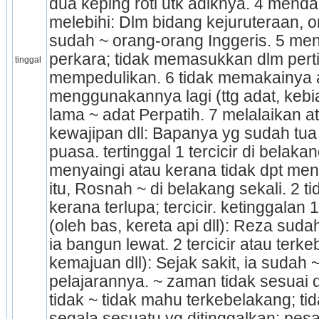
dua keping roti utk adiknya. 4 menda
melebihi: Dlm bidang kejuruteraan, 
sudah ~ orang-orang Inggeris. 5 men
perkara; tidak memasukkan dlm pertim
tinggal
mem­pedulikan. 6 tidak memakainya a
menggunakannya lagi (ttg adat, kebia
lama ~ adat Perpatih. 7 melalaikan 
kewajipan dll: Bapanya yg sudah tua i
puasa. tertinggal 1 tercicir di belakan
menyaingi atau kerana tidak dpt men
itu, Rosnah ~ di belakang sekali. 2 t
kerana terlupa; tercicir. ke­ting­galan
(oleh bas, kereta api dll): Reza suda
ia bangun lewat. 2 ter­cicir atau terke
kemajuan dll): Sejak sakit, ia sudah
pelajarannya. ~ zaman tidak sesuai
tidak ~ tidak mahu terkebelakang; tida
segala se­suatu yg ditinggalkan; pesak