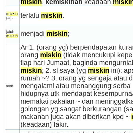
miskin
. 
kemiskinan 
keadaan 
miski
miskin
terlalu 
miskin
.
papa
jatuh 
menjadi 
miskin
;
miskin
Ar 1. (orang yg) berpendapatan kura
orang 
miskin
 (tidak mencukupi keper
miskin
; 2. sl saya (yg 
miskin
 ini): a
rumah ~? 3. orang yg sengaja atau dg
mengalami atau menanggung serba 
fakir
hidupnya utk mendapat kesempurnaan
memakai pakaian ~ dan meninggalkan
golongan yg sangat berkurangan (sa
makanan juga akan diberikan kpd ~ 
(keadaan) fakir.