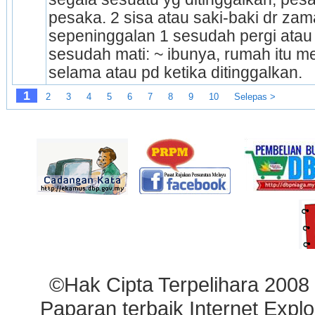
pesaka. 2 sisa atau saki-baki dr zam
sepeninggalan 1 sesudah pergi atau
sesudah mati: ~ ibunya, rumah itu men
selama atau pd ketika ditinggalkan.
1
2
3
4
5
6
7
8
9
10
Selepas >
©Hak Cipta Terpelihara 2008
Paparan terbaik Internet Explo