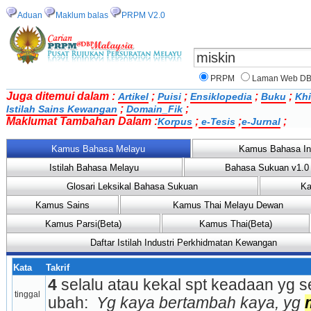
Aduan
Maklum balas
PRPM V2.0
PRPM
Laman Web D
Juga ditemui dalam :
;
;
;
;
Artikel
Puisi
Ensiklopedia
Buku
Khi
;
;
Istilah Sains Kewangan
Domain_Fik
Maklumat Tambahan Dalam :
;
;
;
Korpus
e-Tesis
e-Jurnal
Kamus Bahasa Melayu
Kamus Bahasa In
Istilah Bahasa Melayu
Bahasa Sukuan v1.0
Glosari Leksikal Bahasa Sukuan
Ka
Kamus Sains
Kamus Thai Melayu Dewan
Kamus Parsi(Beta)
Kamus Thai(Beta)
Daftar Istilah Industri Perkhidmatan Kewangan
Kata
Takrif
4
 selalu atau kekal spt keadaan yg s
tinggal
ubah: 
 Yg kaya bertambah kaya, yg 