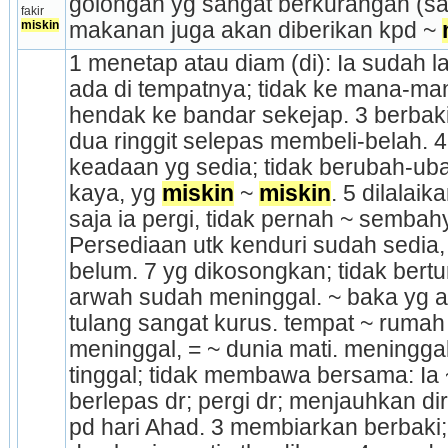
golongan yg sangat berkurangan (sa
fakir 
miskin
makanan juga akan diberikan kpd ~ 
1 menetap atau diam (di): Ia sudah l
ada di tempatnya; tidak ke mana-mana
hendak ke bandar sekejap. 3 berbaki;
dua ringgit selepas membeli-belah. 4 
keadaan yg sedia; tidak berubah-ub
kaya, yg 
miskin
 ~ 
miskin
. 5 dilalai
saja ia pergi, tidak pernah ~ sembah
Persediaan utk kenduri sudah sedia, 
belum. 7 yg di­kosongkan; tidak bertu
arwah sudah meninggal. ~ baka yg a
tulang sangat kurus. tempat ~ rumah 
meninggal, = ~ dunia mati. meningga
tinggal; tidak membawa bersama: Ia 
berlepas dr; pergi dr; menjauhkan diri 
pd hari Ahad. 3 membiarkan berbaki;