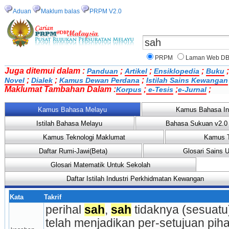
Aduan
Maklum balas
PRPM V2.0
PRPM
Laman Web D
Juga ditemui dalam :
;
;
;
Panduan
Artikel
Ensiklopedia
Buku
;
;
;
Novel
Dialek
Kamus Dewan Perdana
Istilah Sains Kewangan
Maklumat Tambahan Dalam :
;
;
;
Korpus
e-Tesis
e-Jurnal
Kamus Bahasa Melayu
Kamus Bahasa In
Istilah Bahasa Melayu
Bahasa Sukuan v2.0
Kamus Teknologi Maklumat
Kamus T
Daftar Rumi-Jawi(Beta)
Glosari Sains 
Glosari Matematik Untuk Sekolah
Daftar Istilah Industri Perkhidmatan Kewangan
Kata
Takrif
perihal 
sah
, 
sah
 tidaknya (sesuatu
telah menjadikan per-setujuan pih