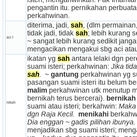
pengantin itu. pernikahan perbuatan
perkah­winan.
diterima, jadi, 
sah
, (dlm permainan, 
tidak jadi, tidak 
sah
; lebih kurang s
aci I
~ sangat lebih kurang sedikit jangan
mengacikan mengakui sbg aci atau
ikatan yg 
sah
 antara lelaki dgn pe
suami isteri; perkahwinan: 
sah
. 
 ~ 
gantung 
perkahwinan yg s
pasangan suami isteri itu belum ber
malim 
perkahwinan utk menutup ma
bernikah terus bercerai). 
bernikah
nikah
suami atau isteri; berkahwin: 
Maka 
dgn Raja Kecil. 
menikahi 
Dia enggan ~ gadis pilihan ibunya.
menjadikan sbg suami isteri; meng