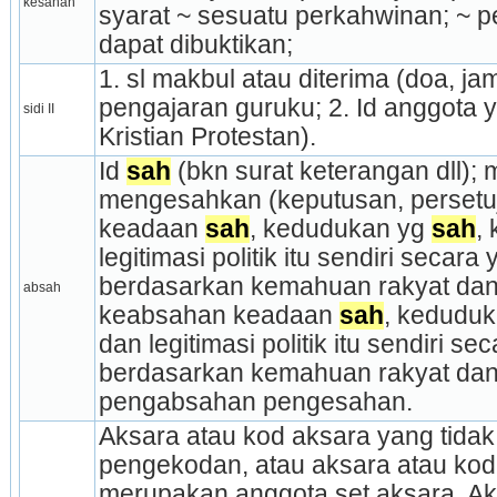
kesahan
syarat ~ sesuatu perkahwinan; ~ pe
dapat dibuktikan;
1. sl makbul atau diterima (doa, jamp
pengajaran guruku; 2. Id anggota y
sidi II
Kristian Protestan).
Id 
sah
 (bkn surat keterangan dll)
mengesahkan (keputusan, persetuju
keadaan 
sah
, kedudukan yg 
sah
,
legitimasi politik itu sendiri secara
berdasarkan kemahuan rakyat dan
absah
keabsahan keadaan 
sah
, keduduk
dan legitimasi politik itu sendiri s
berdasarkan kemahuan rakyat dan
pengabsahan pengesahan.
Aksara atau kod aksara yang tidak
pengekodan, atau aksara atau kod
merupakan anggota set aksara. Aksa