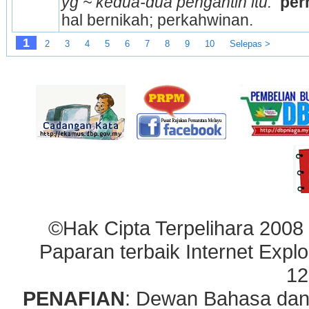
yg ~ kedua-dua pengantin itu. 
per
hal bernikah; perkahwinan.
1
2
3
4
5
6
7
8
9
10
Selepas >
©Hak Cipta Terpelihara 2008
Paparan terbaik Internet Explo
12
PENAFIAN
: Dewan Bahasa dan