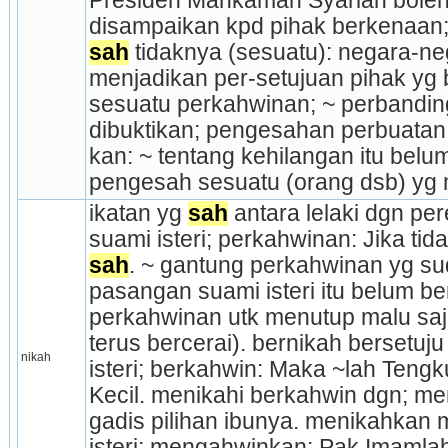
Presiden Mahkamah Syariah boleh 
disampaikan kpd pihak berkenaan;
sah
 tidaknya (sesuatu): negara-neg
menjadikan per-setujuan pihak yg 
sesuatu perkahwinan; ~ perbandinga
dibuktikan; pengesahan perbuatan
kan: ~ tentang kehilangan itu belum 
pengesah sesuatu (orang dsb) yg
ikatan yg 
sah
 antara lelaki dgn pe
sah
. ~ gantung perkahwinan yg su
pasangan suami isteri itu belum ber
perkahwinan utk menutup malu saja
terus ber­cerai). bernikah bersetuju
nikah
isteri; berkahwin: Maka ~lah Teng
Kecil. menikahi berkahwin dgn; men
gadis pilihan ibunya. menikahkan 
isteri; mengahwinkan: Pak Imamlah