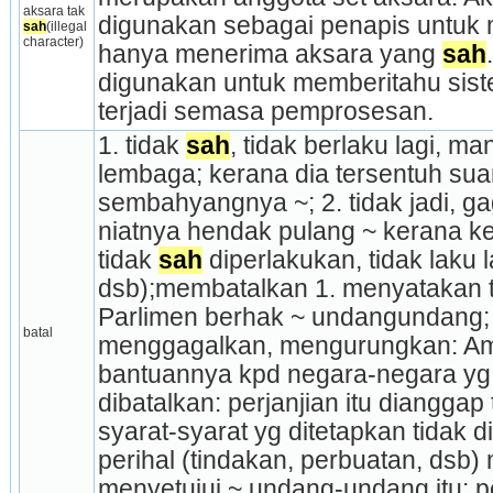
aksara tak 
digunakan sebagai penapis untuk 
sah
(illegal 
character)
hanya menerima aksara yang 
sah
digunakan untuk memberitahu siste
terjadi semasa pemprosesan.
1. tidak 
sah
, tidak berlaku lagi, ma
lembaga; kerana dia tersentuh suam
sembahyangnya ~; 2. tidak jadi, gaga
niatnya hendak pulang ~ kerana ke
tidak 
sah
 diperlakukan, tidak laku la
dsb);membatalkan 1. menyatakan t
Parlimen berhak ~ undangundang; 
batal
menggagalkan, mengurungkan: Amer
bantuannya kpd negara-negara yg 
dibatalkan: perjanjian itu dianggap 
syarat-syarat yg ditetapkan tidak d
perihal (tindakan, perbuatan, dsb)
menyetujui ~ undang-undang itu; p