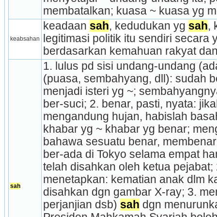
membatalkan; kuasa ~ kuasa yg m
keadaan 
sah
, kedudukan yg 
sah
,
legitimasi politik itu sendiri secara
keabsahan
berdasarkan kemahuan rakyat da
1. lulus pd sisi undang-undang (adat
(puasa, sembahyang, dll): sudah ber
menjadi isteri yg ~; sembahyangnya 
ber-suci; 2. benar, pasti, nyata: jik
mengandung hujan, habislah basah
khabar yg ~ khabar yg benar; men
bahawa sesuatu benar, membenarka
ber-ada di Tokyo selama empat ha
telah disahkan oleh ketua pejabat; 
menetapkan: kematian anak dlm ka
sah
disahkan dgn gambar X-ray; 3. me
perjanjian dsb) 
sah
 dgn menurunka