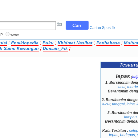
Carian Spesifik
BP
www
;
;
;
;
;
uisi
Ensiklopedia
Buku
Khidmat Nasihat
Peribahasa
Multim
;
;
lah Sains Kewangan
Domain_Fik
Tesaur
lepas
(
adje
1.
Bersinonim den
ucul
,
merde
Berantonim den
2.
Bersinonim denga
lucut
,
tanggal
,
lolos
,
3.
Bersinonim de
lampau
Berantonim denga
Kata Terbitan :
sele
lepas
,
berlepas
,