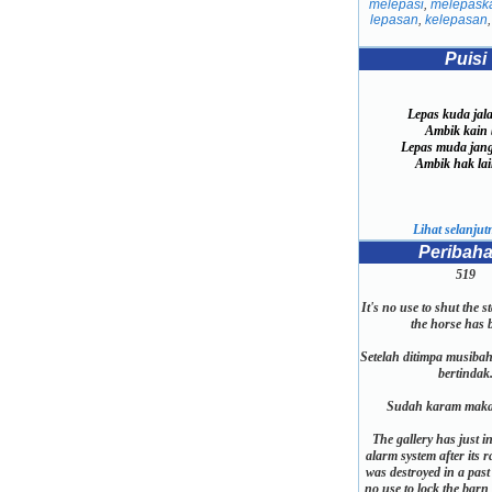
melepasi
,
melepask
lepasan
,
kelepasan
Puisi
Lepas kuda jala
Ambik kain bu
Lepas muda jang
Ambik hak lain 
Lihat selanjutn
Peribah
519
It's no use to shut the s
the horse has 
Setelah ditimpa musiba
bertindak
Sudah karam maka
The gallery has just in
alarm system after its r
was destroyed in a past 
no use to lock the barn 