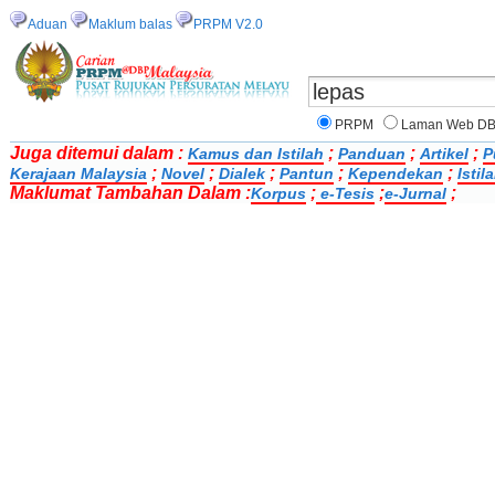
Aduan
Maklum balas
PRPM V2.0
PRPM
Laman Web D
Juga ditemui dalam :
;
;
;
Kamus dan Istilah
Panduan
Artikel
P
;
;
;
;
;
Kerajaan Malaysia
Novel
Dialek
Pantun
Kependekan
Isti
Maklumat Tambahan Dalam :
;
;
;
Korpus
e-Tesis
e-Jurnal