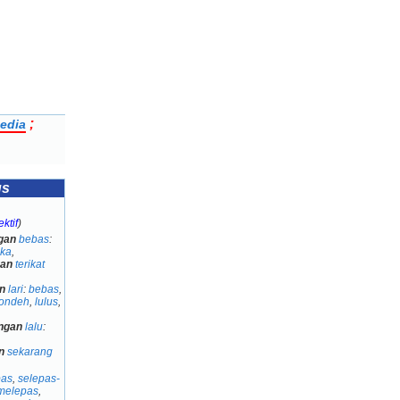
;
edia
us
ktif
)
gan
bebas
:
ka
,
gan
terikat
n
lari
:
bebas
,
londeh
,
lulus
,
ngan
lalu
:
n
sekarang
pas
,
selepas-
melepas
,