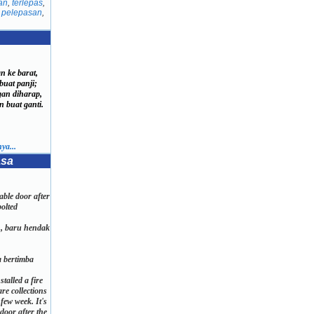
an
,
terlepas
,
,
pelepasan
,
n ke barat,
at panji;
an diharap,
buat ganti.
ya...
asa
table door after
bolted
h, baru hendak
.
 bertimba
stalled a fire
are collections
few week. It's
door after the