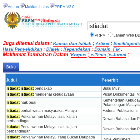
Aduan
Maklum balas
PRPM V2.0
PRPM
Laman Web D
Juga ditemui dalam :
;
;
Kamus dan Istilah
Artikel
Ensiklopedi
;
;
;
;
Hasil Penyelidikan
Dialek
Kependekan
Domain_Fik
Maklumat Tambahan Dalam :
;
;
;
Korpus
e-Tesis
e-Jurnal
Buku
Judul
Penerbit
Istiadat
istiadat
 pengakap
Buku Must
Istiadat
istiadat
 mengenai kebudayaan
Pusat Dokumentasi M
Kementerian Kebuday
Istiadat
 naik buai
Pelancongan Malaysi
Istiadat
 perkahwinan masyarakat Melayu
Federal Publications
Istiadat
 Perkahwinan Melayu: satu kajian 
Dewan Bahasa dan Pus
perbandingan
Istiadat
 Perkahwinan Melayu: satu kajian 
Dewan Bahasa dan Pus
perbandingan
Istiadat
 Perkahwinan Melayu Yang Bukan Daripada 
Dinie Publishers