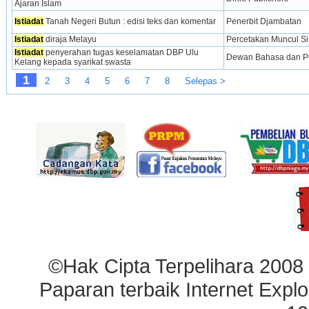
Ajaran Islam
Istiadat
 Tanah Negeri Butun : edisi teks dan komentar
Penerbit Djambatan
Istiadat
 diraja Melayu
Percetakan Muncul S
Istiadat
 penyerahan tugas keselamatan DBP Ulu 
Dewan Bahasa dan P
Kelang kepada syarikat swasta
1
2
3
4
5
6
7
8
Selepas >
©Hak Cipta Terpelihara 2008
Paparan terbaik Internet Explo