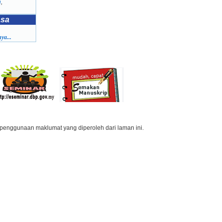
h
,
asa
ya...
penggunaan maklumat yang diperoleh dari laman ini.