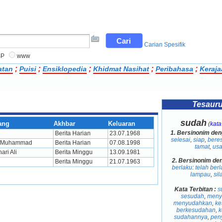
Carian Spesifik
BP
www
;
;
;
;
;
atan
Puisi
Ensiklopedia
Khidmat Nasihat
Peribahasa
Keraja
Tesaur
sudah
ang
Akhbar
Keluaran
(
kata
1.
Bersinonim den
Berita Harian
23.07.1968
selesai
,
siap
,
bere
i Muhammad
Berita Harian
07.08.1998
tamat
,
usa
ri Ali
Berita Minggu
13.09.1981
2.
Bersinonim de
Berita Minggu
21.07.1963
berlaku
:
telah berl
lampau
,
si
Kata Terbitan :
s
sesudah
,
meny
menyudahkan
,
ke
berkesudahan
,
k
sudahannya
,
pen