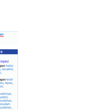
an
us
 tugas
)
gan
habis
:
s
,
berakhir
,
i
,
ngan
telah
alu
,
lepas
,
lam
,
udahnya
,
udahi
,
sudahan
,
esudah-
yudahan
,