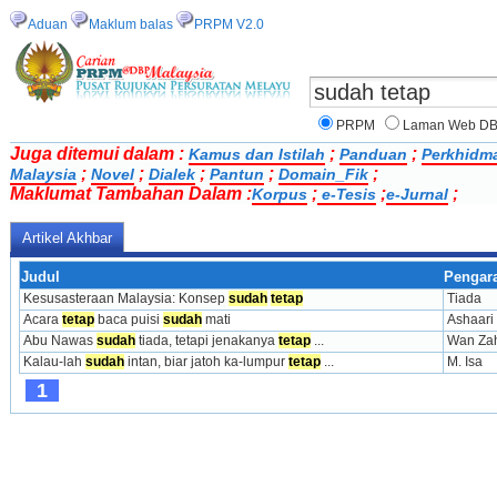
Aduan
Maklum balas
PRPM V2.0
PRPM
Laman Web D
Juga ditemui dalam :
;
;
Kamus dan Istilah
Panduan
Perkhidm
;
;
;
;
;
Malaysia
Novel
Dialek
Pantun
Domain_Fik
Maklumat Tambahan Dalam :
;
;
;
Korpus
e-Tesis
e-Jurnal
Artikel Akhbar
Judul
Pengar
Kesusasteraan Malaysia: Konsep 
sudah
tetap
Tiada
Acara 
tetap
 baca puisi 
sudah
 mati
Ashaar
Abu Nawas 
sudah
 tiada, tetapi jenakanya 
tetap
 ...
Wan Zaha
Kalau-lah 
sudah
 intan, biar jatoh ka-lumpur 
tetap
 ...
M. Isa
1