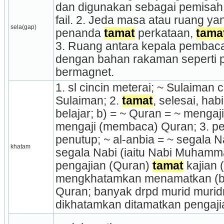
dan digunakan sebagai pemisah p
fail. 2. Jeda masa atau ruang ya
sela(gap)
penanda 
tamat
 perkataan, 
tama
3. Ruang antara kepala pembaca
dengan bahan rakaman seperti pi
bermagnet.
1. sl cincin meterai; ~ Sulaiman c
Sulaiman; 2. 
tamat
, selesai, habi
belajar; b) = ~ Quran = ~ mengaji
mengaji (mem­baca) Quran; 3. pen
penu­tup; ~ al-anbia = ~ segala Na
khatam
segala Nabi (iaitu Nabi Muhamm
pengajian (Quran) 
tamat
 kajian 
mengkhatamkan menamatkan (bacaa
Quran; banyak drpd murid murid
dikhatamkan ditamatkan pengaji