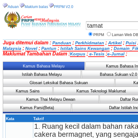
Aduan
Maklum balas
PRPM V2.0
PRPM
Laman Web D
Juga ditemui dalam :
;
;
;
Panduan
Perkhidmatan
Artikel
Puisi
;
;
;
;
Malaysia
Novel
Pantun
Istilah Sains Kewangan
Domain_Fi
Maklumat Tambahan Dalam :
;
;
;
Korpus
e-Tesis
e-Jurnal
Kamus Bahasa Melayu
Kamus Bahasa In
Istilah Bahasa Melayu
Bahasa Sukuan v2.0
Glosari Leksikal Bahasa Sukuan
Ka
Kamus Sains
Kamus Teknologi Maklumat
Kamus Thai Melayu Dewan
Daftar Ru
Kamus Parsi(Beta)
Daftar Istilah 
Kata
Takrif
1. Ruang kecil dalam bahan rakam
cakera bermagnet, yang sengaja 