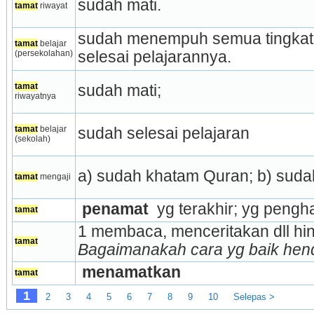
sudah mati.
tamat
 riwayat
sudah menempuh semua tingkata
tamat
 belajar 
(persekolahan)
selesai pelajarannya.
tamat
sudah mati;
riwayatnya
tamat
 belajar 
sudah selesai pelajaran
(sekolah)
a) sudah khatam Quran; b) sudah
tamat
 mengaji
 penamat 
 yg terakhir; yg pengh
tamat
tamat
Bagaimanakah cara yg baik henda
 menamatkan
tamat
1
2
3
4
5
6
7
8
9
10
Selepas >