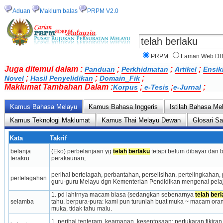
Aduan
Maklum balas
PRPM V2.0
PRPM
Laman Web D
Juga ditemui dalam :
;
;
;
Panduan
Perkhidmatan
Artikel
Ensik
;
;
;
Novel
Hasil Penyelidikan
Domain_Fik
Maklumat Tambahan Dalam :
;
;
;
Korpus
e-Tesis
e-Jurnal
Kamus Bahasa Melayu
Kamus Bahasa Inggeris
Istilah Bahasa Me
Kamus Teknologi Maklumat
Kamus Thai Melayu Dewan
Glosari S
Kata
Takrif
belanja 
(Eko) perbelanjaan yg 
telah
berlaku
 tetapi belum dibayar dan 
terakru
perakaunan;
perihal bertelagah, perbantahan, perselisihan, pertelingkahan, pe
pertelagahan
guru-guru Melayu dgn Kementerian Pendidikan mengenai pel
1. pd lahirnya macam biasa (sedang­kan sebenarnya 
telah
berl
selamba
tahu, berpura-pura: kami pun turunlah buat muka ~ macam orang a
muka, tidak tahu malu.
1. perihal tenteram, ke­aman­an, kesentosaan: pertukaran fikiran