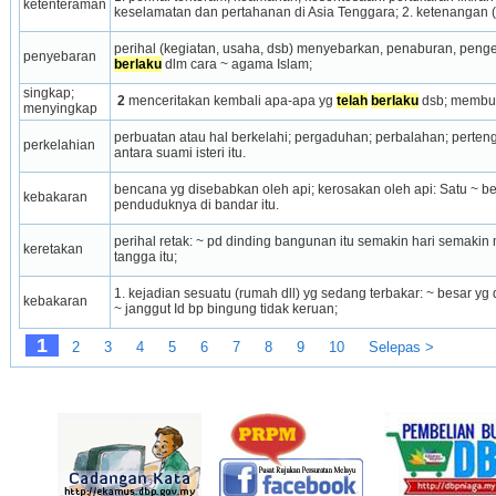
ketenteraman
keselamat­an dan pertahanan di Asia Tenggara; 2. ketenangan (fi
perihal (kegiatan, usaha, dsb) menyebarkan, penaburan, pen
penyebaran
berlaku
 dlm cara ~ agama Islam;
singkap; 
 2
 menceritakan kembali apa-apa yg 
telah
berlaku
 dsb; membuk
menyingkap
perbuatan atau hal berkelahi; pergaduhan; perbalahan; perteng
perkelahian
antara suami isteri itu.
bencana yg disebabkan oleh api; kerosakan oleh api: Satu ~ be
kebakaran
penduduknya di bandar itu.
perihal retak: ~ pd dinding bangunan itu semakin hari semakin 
keretakan
tangga itu;
1. kejadian sesuatu (rumah dll) yg sedang terbakar: ~ besar yg 
kebakaran
~ janggut Id bp bingung tidak keruan;
1
2
3
4
5
6
7
8
9
10
Selepas >