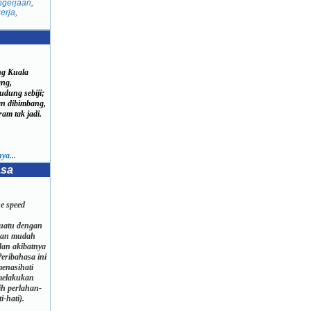
ngerjaan
,
erja
,
g Kuala
ng,
dung sebiji;
n dibimbang,
m tak jadi.
ya...
asa
e speed
suatu dengan
akan mudah
dan akibatnya
Peribahasa ini
enasihati
melakukan
ih perlahan-
i-hati).