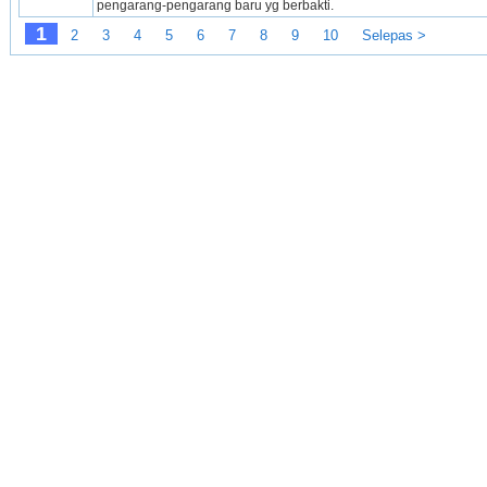
pengarang-­pengarang baru yg berbakti.
1
2
3
4
5
6
7
8
9
10
Selepas >