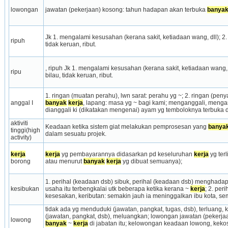
lowongan
jawatan (pekerjaan) kosong: tahun hadapan akan terbuka 
banya
Jk 1. mengalami kesusahan (kerana sakit, ketiadaan wang, dll); 2.
ripuh
tidak keruan, ribut.
, ripuh Jk 1. mengalami kesusahan (kerana sakit, ketiadaan wang, d
ripu
bilau, tidak keruan, ribut.
anggal I
banyak
kerja
, lapang: masa yg ~ bagi kami; menganggali, mengangg
dianggali ki (dikata­kan mengenai) ayam yg temboloknya ter­buka 
aktiviti 
Keadaan ketika sistem giat melakukan pemprosesan yang 
banya
tinggi(high 
dalam sesuatu projek.
activity)
kerja
kerja
 yg pembayarannya didasarkan pd keseluruhan 
kerja
 yg ter
borong
atau menurut 
banyak
kerja
 yg dibuat semuanya);
1. perihal (keadaan dsb) sibuk, perihal (keadaan dsb) menghadapi
kesibukan
usaha itu terbengkalai utk beberapa ketika kerana ~ 
kerja
; 2. per
kesesakan, keributan: semakin jauh ia meninggalkan ibu kota, sema
tidak ada yg menduduki (jawatan, pangkat, tugas, dsb), terluan
lowong
banyak
 ~ 
kerja
 di jabatan itu; kelowongan keadaan lowong, kekoso