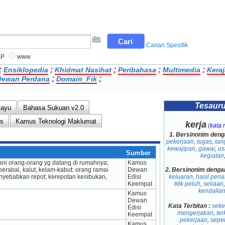
Carian Spesifik
BP
www
;
;
;
;
;
Ensiklopedia
Khidmat Nasihat
Peribahasa
Multimedia
Kera
;
;
ewan Perdana
Domain_Fik
Tesaur
layu
Bahasa Sukuan v2.0
ns
Kamus Teknologi Maklumat
kerja
(
kata
1.
Bersinonim deng
pekerjaan
,
tugas
,
tan
kewajipan
,
gawai
,
us
Sumber
kegiatan
ani orang-orang yg datang di rumahnya; 
Kamus 
berabai, kalut, kelam-kabut: orang ramai 
Dewan 
2.
Bersinonim denga
nyebabkan repot; kerepotan kesibukan, 
Edisi 
keluaran
,
hasil penat
Keempat
titik peluh
,
seliaan
kendalia
Kamus 
Dewan 
Kata Terbitan :
seke
Edisi 
mengerjakan
,
ter
Keempat
pekerjaan
,
sepe
Kamus 