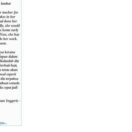
i lambat
r teacher for
akes in her
had done her
lly, she would
go home early
. Now, she has
do her work.
aste.
nya kerana
lapan dalam
 Kalaulah dia
rhati-hati,
ia tentu akan
wal seperti
 dia terpaksa
embuat semula
lu cepat jadi
an Inggeris -
ya...