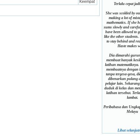
Keempat
Terlalu cepat jad
She was scolded by ou
making a lot of mist
mathematics. If she 
sums slowly and carefu
have been allowed to 
like the other students
to stay behind and re
Haste makes w
Dia dimarahi guru
membuat banyak kesi
latihan matematiknya.
membuatnya dengan be
tanpa tergesa-gesa, d
dibenarkan pulang a
pelajar lain. Sekarang
duduk di kelas dan m
latihan tersebut. Terla
lambat.
Peribahasa dan Ungkap
Melayu
Lihat selanjutn