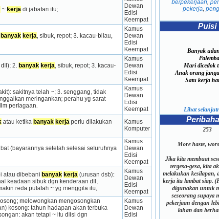
berpekerjaan
,
pe
Dewan 
pekerja
,
peng
k
 ~ 
kerja
 di jabatan itu;
Edisi 
Keempat
Puisi
Kamus 
 
banyak
kerja
, sibuk, repot; 3. kacau-bilau, 
Dewan 
Edisi 
Keempat
Banyak udan
Palemba
Kamus 
ll); 2. 
banyak
kerja
, sibuk, repot; 3. kacau-
Dewan 
Mari dicedok tu
Edisi 
Anak orang janga
Keempat
Satu kerja hara
Kamus 
1. ringan (muatan perahu), lwn sarat: perahu yg ~; 2. ringan (penyakit): sakitnya telah ~; 3. senggang, tidak 
Dewan 
alkan meri­ng­an­­­­kan; perahu yg sarat 
Edisi 
dlm perlagaan.
Keempat
Lihat selanjutn
Peribah
k
 atau ketika 
banyak
kerja
 perlu dilakukan 
Kamus 
Komputer
253
Kamus 
More haste, wors
libat (bayarannya setelah selesai seluruhnya 
Dewan 
Edisi 
Jika kita membuat se
Keempat
tergesa-gesa, kita 
Kamus 
melakukan kesilapan, 
 atau di­bebani 
banyak
kerja
 (urusan dsb): 
Dewan 
kerja itu lambat siap. (
ihal keadaan sibuk dgn kenderaan dll, 
Edisi 
kin reda pula­lah ~ yg menggila itu;
digunakan untuk m
Keempat
seseorang supaya 
g, kosong; melowongkan mengosongkan 
Kamus 
pekerjaan dengan leb
(jawatan, pangkat, dsb), meluangkan; lowongan jawatan (pekerjaan) kosong: tahun hadapan akan terbuka 
Dewan 
lahan dan berhat
ngan: akan tetapi ~ itu diisi dgn 
Edisi 