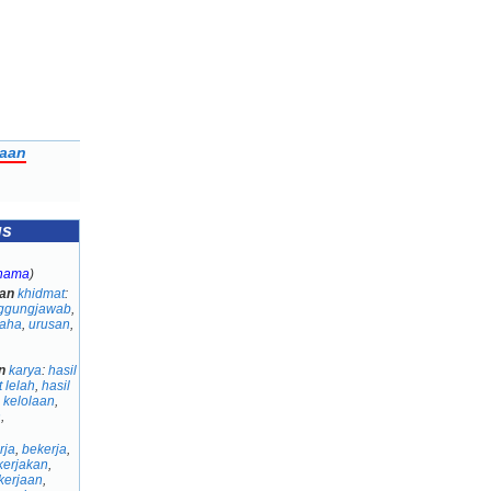
jaan
us
 nama
)
an
khidmat
:
ggungjawab
,
aha
,
urusan
,
,
n
karya
:
hasil
 lelah
,
hasil
,
kelolaan
,
n
,
rja
,
bekerja
,
kerjakan
,
kerjaan
,