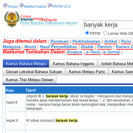
Aduan
Maklum balas
PRPM V2.0
PRPM
Laman Web D
Juga ditemui dalam :
;
;
;
Panduan
Perkhidmatan
Artikel
Puisi
;
;
;
;
;
Malaysia
Novel
Hasil Penyelidikan
Dialek
Pantun
Kamus D
Maklumat Tambahan Dalam :
;
;
;
Korpus
e-Tesis
e-Jurnal
Kamus Bahasa Melayu
Kamus Bahasa Inggeris
Istilah Bahasa Me
Glosari Leksikal Bahasa Sukuan
Kamus Melayu Parsi
Kamus Sai
Kamus Thai Melayu Dewan
Kata
Takrif
(répot) IB 1. 
banyak
kerja
, sibuk: ia begitu ~ mengurus dan melay
mereka akan membenarkan kita lewat tanpa ~; 2. dlm k­­e­­sukaran, 
repot II
mulai ~ kerana harga beras telah meningkat naik; merepotkan me
kekalutan.
legak II
Kl sibuk (urusan), 
banyak
kerja
.