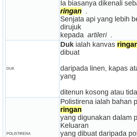
Ia biasanya dikenali seb
ringan
 .
Senjata api yang lebih b
dirujuk
kepada 
 artileri 
 .
Duk
 ialah kanvas 
ringa
dibuat
daripada linen, kapas ata
DUK
yang
ditenun kosong atau tid
ringan
yang digunakan dalam pe
Keluaran
yang dibuat daripada poli
POLISTIRENA