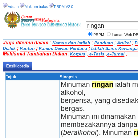
Aduan
Maklum balas
PRPM V2.0
PRPM
Laman Web D
Juga ditemui dalam :
;
;
;
Kamus dan Istilah
Panduan
Artikel
P
;
;
;
Dialek
Pantun
Kamus Dewan Perdana
Istilah Sains Kewang
Maklumat Tambahan Dalam :
;
;
;
Korpus
e-Tesis
e-Jurnal
Ensiklopedia
Tajuk
Sinopsis
Minuman 
ringan
 ialah 
alkohol,
berperisa, yang disediak
bergas.
Minuman ini dinamakan 
membezakannya daripa
(
beralkohol
). Minuman 
r