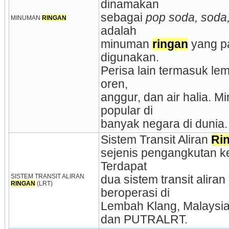
dinamakan
sebagai 
pop soda, soda,
MINUMAN 
RINGAN
adalah
minuman 
ringan
 yang p
digunakan.
Perisa lain termasuk lemo
oren,
anggur, dan air halia. M
popular di
banyak negara di dunia.
Sistem Transit Aliran 
Ri
sejenis pengangkutan kere
Terdapat
SISTEM TRANSIT ALIRAN 
dua sistem transit aliran 
RINGAN
 (LRT)
beroperasi di
Lembah Klang, Malaysia,
dan PUTRALRT.