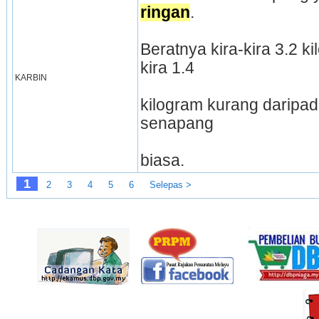
ringan
.
Beratnya kira-kira 3.2 ki
kira 1.4
KARBIN
kilogram kurang daripad
senapang
biasa. 
1
2
3
4
5
6
Selepas >