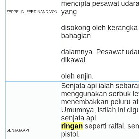
mencipta pesawat udara 
yang
ZEPPELIN, FERDINAND VON
disokong oleh kerangka
bahagian
dalamnya. Pesawat udara
dikawal
oleh enjin.
Senjata api ialah sebar
menggunakan serbuk le
menembakkan peluru at
Umumnya, istilah ini dig
senjata api
ringan
 seperti raifal, s
SENJATA API
pistol.