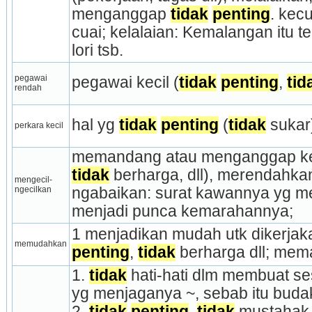
menganggap 
tidak
penting
. kecu
cuai; kelalaian: Kemalangan itu t
lori tsb.
pegawai 
pegawai kecil (
tidak
penting
, 
tid
rendah
hal yg 
tidak
penting
 (
tidak
 sukar
perkara kecil
memandang atau menganggap kec
tidak
 ber­harga, dll), merendahk
mengecil-
ngecilkan
ngabaikan: surat kawannya yg men
menjadi punca kemarahannya;
1 menjadikan mudah utk dikerja
memudahkan
penting
, 
tidak
 berharga dll; me
1. 
tidak
 hati-hati dlm membuat sesu
yg menjaganya ~, sebab itu budak-
2. 
tidak
penting
, 
tidak
 mustahak,