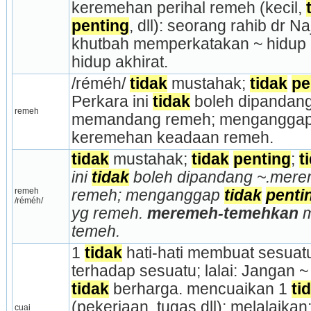
keremehan perihal remeh (kecil, 
penting
, dll): seorang rahib dr N
khutbah memperkata­kan ~ hidup 
hidup akhirat.
/réméh/ 
tidak
 mustahak; 
tidak
pe
Perkara ini 
tidak
 boleh dipandan
remeh
memandang remeh; menganggap
keremehan keadaan remeh.
tidak
 mustahak; 
tidak
penting
; 
t
ini 
tidak
 boleh dipandang ~.mer
remeh 
remeh; menganggap 
tidak
penti
/réméh/
yg remeh. 
meremeh-temehkan
 
temeh.
1 
tidak
 hati-hati membuat se­suatu
terhadap sesuatu; lalai: Jangan ~ 
tidak
 berharga. mencuaikan 1 
ti
(pekerjaan, tugas dll); melalaikan
cuai