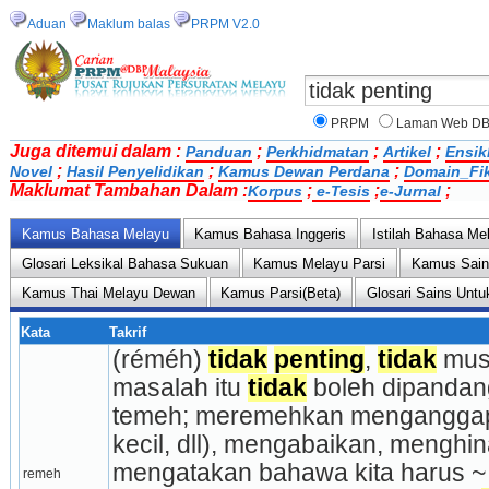
Aduan
Maklum balas
PRPM V2.0
PRPM
Laman Web D
Juga ditemui dalam :
;
;
;
Panduan
Perkhidmatan
Artikel
Ensik
;
;
;
Novel
Hasil Penyelidikan
Kamus Dewan Perdana
Domain_Fi
Maklumat Tambahan Dalam :
;
;
;
Korpus
e-Tesis
e-Jurnal
Kamus Bahasa Melayu
Kamus Bahasa Inggeris
Istilah Bahasa Me
Glosari Leksikal Bahasa Sukuan
Kamus Melayu Parsi
Kamus Sai
Kamus Thai Melayu Dewan
Kamus Parsi(Beta)
Glosari Sains Untu
Kata
Takrif
(réméh) 
tidak
penting
, 
tidak
 mus
masalah itu 
tidak
 boleh dipandan
temeh; meremehkan menganggap
kecil, dll), mengabaikan, meng­hin
mengatakan bahawa kita harus ~
remeh