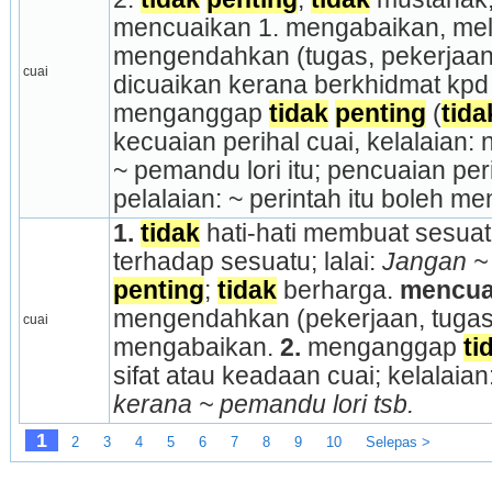
mencuaikan 1. mengabaikan, mela
mengendahkan (tugas, pekerjaan, 
cuai
dicuaikan kerana berkhidmat kpd t
menganggap 
tidak
penting
 (
tida
kecuaian perihal cuai, kelalaian: 
~ pemandu lori itu; pencuaian per
pelalaian: ~ perintah itu boleh 
1.
tidak
 hati-hati membuat sesuatu
terhadap sesuatu; lalai: 
Jangan ~ 
penting
; 
tidak
 berharga. 
mencua
mengendahkan (pekerjaan, tugas d
cuai
mengabaikan. 
2.
 menganggap 
ti
sifat atau keadaan cuai; kelalaian:
kerana ~ pemandu lori tsb.
1
2
3
4
5
6
7
8
9
10
Selepas >