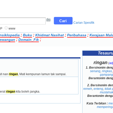
Carian Spesifik
BP
www
;
;
;
;
nsiklopedia
Buku
Khidmat Nasihat
Peribahasa
Kerajaan Mal
;
;
 Kewangan
Domain_Fik
Tesaur
ringan
(
adj
1.
Bersinonim den
senang
,
ringkas
it nan 
ringan
, Mati kempunan lamun tak sampai.
gampang
Berantonim den
2.
Bersinonim de
remeh
,
enteng
,
tidak 
erat 
ringan
 kita boleh jangka.
mustaha
Berantonim deng
Kata Terbitan :
me
mempering