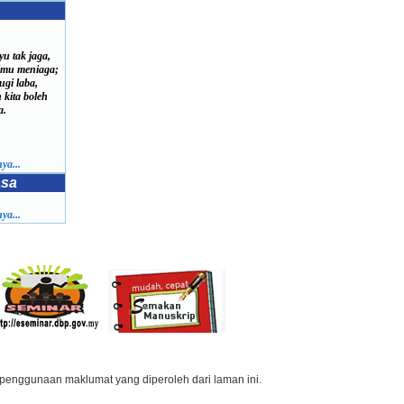
u tak jaga,
lmu meniaga;
ugi laba,
kita boleh
a.
ya...
asa
ya...
penggunaan maklumat yang diperoleh dari laman ini.