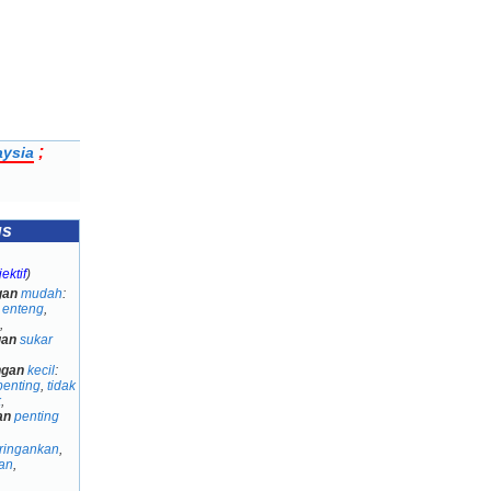
;
aysia
us
ektif
)
gan
mudah
:
,
enteng
,
,
gan
sukar
ngan
kecil
:
penting
,
tidak
k
,
an
penting
ringankan
,
an
,