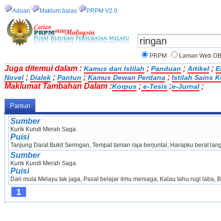
Aduan
Maklum balas
PRPM V2.0
PRPM
Laman Web D
Juga ditemui dalam :
;
;
;
Kamus dan Istilah
Panduan
Artikel
E
;
;
;
;
Novel
Dialek
Pantun
Kamus Dewan Perdana
Istilah Sains
Maklumat Tambahan Dalam :
;
;
;
Korpus
e-Tesis
e-Jurnal
Pantun
Sumber
Kurik Kundi Merah Saga
Puisi
Tanjung Darat Bukit Seringan, Tempat taman raja berjuntai; Harapku berat lang
Sumber
Kurik Kundi Merah Saga
Puisi
Dari mula Melayu tak jaga, Pasal belajar ilmu meniaga; Kalau tahu rugi laba, B
1