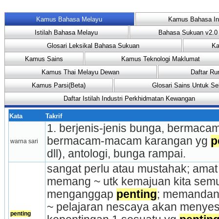
Kamus Bahasa Melayu
Kamus Bahasa In
Istilah Bahasa Melayu
Bahasa Sukuan v2.0
Glosari Leksikal Bahasa Sukuan
Ka
Kamus Sains
Kamus Teknologi Maklumat
Kamus Thai Melayu Dewan
Daftar Ru
Kamus Parsi(Beta)
Glosari Sains Untuk Se
Daftar Istilah Industri Perkhidmatan Kewangan
Kata
Takrif
1. berjenis-jenis bunga, bermaca
bermacam-macam karangan yg 
p
warna sari
dll), antologi, bunga rampai.
sangat perlu atau mustahak; amat 
memang ~ utk kemajuan kita sem
menganggap 
penting
; memandang
~ pelajaran nescaya akan menyesa
penting