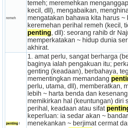
temeh; meremehkan menganggap 
kecil, dll), mengabaikan, meng­hinak
mengatakan bahawa kita harus ~ 
remeh
penting
, dll): seorang rahib dr N
memperkata­kan ~ hidup dunia ser
akhirat.
1. amat perlu, sangat berharga (be
baginya ialah pengakuan itu; perka
genting (keadaan), berbahaya, teg
mementingkan memandang 
penti
perlu, utama, dll), memberatkan,
lebih ~ harta benda dan kesenangan
memi­kirkan hal (keuntungan) diri s
perihal, keadaan atau sifat 
pentin
keperluan: ia sedar akan ~ bandar
menekankan ~ berjimat cermat dan
penting
 I