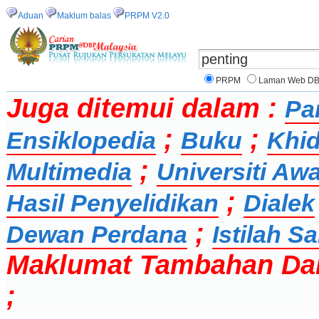
Aduan
Maklum balas
PRPM V2.0
PRPM
Laman Web D
Juga ditemui dalam :
Pa
;
;
Ensiklopedia
Buku
Khid
;
Multimedia
Universiti Aw
;
Hasil Penyelidikan
Dialek
;
Dewan Perdana
Istilah 
Maklumat Tambahan Da
;