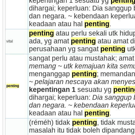
kepentingan 1 sesuatu yg 
pentin
dihargai; keperluan: Dia sanggup 
dan negara. ~ kebendaan keperlua
keadaan atau hal 
penting
.
penting
 atau perlu sekali utk hidup
ada, yg amat 
penting
 atau amat d
vital
perusahaan yg sangat 
penting
 ut
sangat perlu atau mustahak; amat
memang ~ utk kemajuan kita sem
menganggap 
penting
; memandang
~ pelajaran nescaya akan menyes
penting
kepentingan
1 
sesuatu yg 
pentin
dihargai; keperluan: 
Dia sanggup b
dan negara. ~ kebendaan keperlu
keadaan atau hal 
penting
.
(réméh) tidak 
penting
, tidak must
masalah itu tidak boleh dipandan