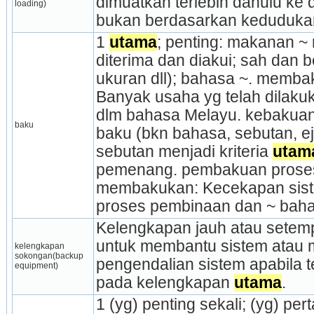
dimuatkan terlebih dahulu ke 
loading)
bukan berdasarkan kedudukan
1 
utama
; penting: makanan ~
diterima dan diakui; sah dan be
ukuran dll); bahasa ~. memba
Banyak usaha yg telah dilakuk
dlm bahasa Melayu. kebakuan 
baku
baku (bkn bahasa, sebutan, ej
sebutan menjadi kriteria 
utam
pemenang. pembakuan proses 
membakukan: Kecekapan siste
proses pembinaan dan ~ baha
Kelengkapan jauh atau setemp
untuk membantu sistem atau m
kelengkapan 
sokongan(backup 
pengendalian sistem apabila t
equipment)
pada kelengkapan 
utama
.
1 (yg) penting sekali; (yg) pe