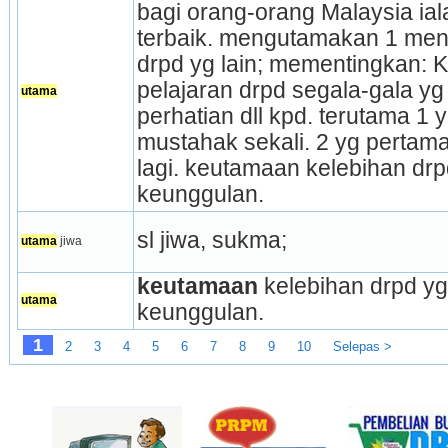
bagi orang-orang Malaysia ialah
terbaik. mengutamakan 1 meng
drpd yg lain; mementingkan: K
pelajaran drpd segala-gala yg
utama
perhatian dll kpd. terutama 1 y
mustahak sekali. 2 yg pertama s
lagi. keutamaan kelebihan drpd
keunggulan.
sl jiwa, sukma;
utama
 jiwa
keutamaan
 kelebihan drpd yg
utama
keunggulan.
1
2
3
4
5
6
7
8
9
10
Selepas >