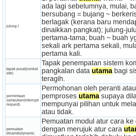
ada lagi sebelumnya, mulai, ba
bersubang = bujang ~ berkeris
berlagak (kerana baru mendap
julung I
dinaikkan pangkat); julung-jul
pertama-tama; buah ~ buah yg 
sekali ark pertama sekali, mula
pertama kali.
Tapak penempatan sistem kom
tapak pusat(central 
pangkalan data 
utama
 bagi s
site)
teragih.
Permohonan oleh peranti atau
pemproses 
utama
 supaya di
permintaan 
sampukan(interrupt 
mempunyai pilihan untuk mela
request)
atau tidak.
Pemuatan modul atur cara ke 
dengan merujuk atur cara 
ut
pemuatan 
dinamik(dynamic 