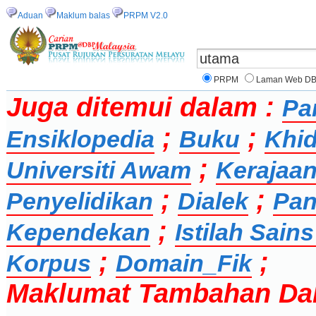
Aduan
Maklum balas
PRPM V2.0
PRPM
Laman Web D
Juga ditemui dalam :
Pa
;
;
Ensiklopedia
Buku
Khid
;
Universiti Awam
Kerajaan
;
;
Penyelidikan
Dialek
Pan
;
Kependekan
Istilah Sai
;
;
Korpus
Domain_Fik
Maklumat Tambahan Da