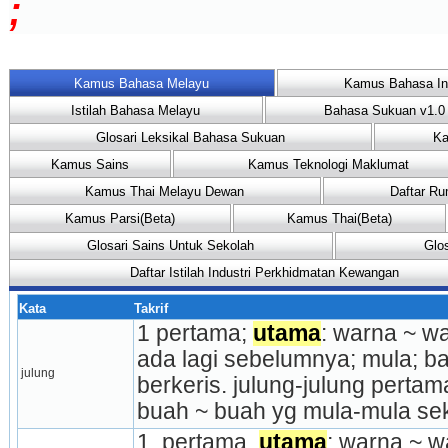
;
Kamus Bahasa Melayu
Kamus Bahasa In
Istilah Bahasa Melayu
Bahasa Sukuan v1.0
Glosari Leksikal Bahasa Sukuan
Ka
Kamus Sains
Kamus Teknologi Maklumat
Kamus Thai Melayu Dewan
Daftar Ru
Kamus Parsi(Beta)
Kamus Thai(Beta)
Glosari Sains Untuk Sekolah
Glo
Daftar Istilah Industri Perkhidmatan Kewangan
Kata
Takrif
1 pertama; 
utama
: warna ~ w
ada lagi sebelumnya; mula; ba
julung
berkeris. julung-julung pertama
buah ~ buah yg mula-mula sek
1. pertama, 
utama
; warna ~ w