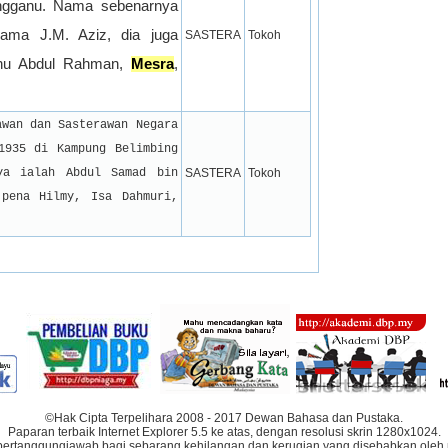
engganu. Nama sebenarnya 
ama J.M. Aziz, dia juga 
SASTERA
Tokoh
nu Abdul Rahman, 
Mesra
, 
wan dan Sasterawan Negara 
935 di Kampung Belimbing 
ya ialah Abdul Samad bin 
SASTERA
Tokoh
pena Hilmy, Isa Dahmuri, 
©Hak Cipta Terpelihara 2008 - 2017 Dewan Bahasa dan Pustaka.
Paparan terbaik Internet Explorer 5.5 ke atas, dengan resolusi skrin 1280x1024.
bertanggungjawab bagi sebarang kehilangan dan kerugian yang disebabkan oleh 