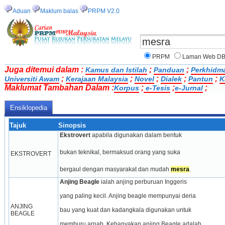
Aduan
Maklum balas
PRPM V2.0
PRPM
Laman Web D
Juga ditemui dalam :
;
;
Kamus dan Istilah
Panduan
Perkhidm
;
;
;
;
;
Universiti Awam
Kerajaan Malaysia
Novel
Dialek
Pantun
K
Maklumat Tambahan Dalam :
;
;
;
Korpus
e-Tesis
e-Jurnal
Ensiklopedia
Tajuk
Sinopsis
Ekstrovert 
apabila digunakan dalam bentuk
bukan teknikal, bermaksud orang yang suka
EKSTROVERT
bergaul dengan masyarakat dan mudah 
mesra
.
Anjing Beagle
 ialah anjing perburuan Inggeris
yang paling kecil. Anjing beagle mempunyai deria
ANJING 
bau yang kuat dan kadangkala digunakan untuk
BEAGLE
memburu arnab. Kebanyakan anjing Beagle adalah