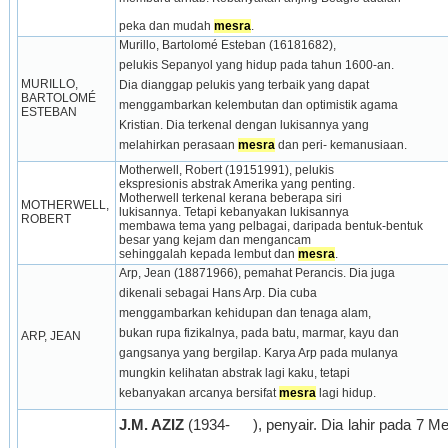
peka dan mudah 
mesra
.
Murillo, Bartolomé Esteban (16181682),
pelukis Sepanyol yang hidup pada tahun 1600-an.
MURILLO, 
Dia dianggap pelukis yang terbaik yang dapat
BARTOLOMÉ 
menggambarkan kelembutan dan optimistik agama
ESTEBAN
Kristian. Dia terkenal dengan lukisannya yang
melahirkan perasaan 
mesra
 dan peri- kemanusiaan.
Motherwell, Robert (19151991), pelukis
ekspresionis abstrak Amerika yang penting.
Motherwell terkenal kerana beberapa siri
MOTHERWELL, 
lukisannya. Tetapi kebanyakan lukisannya
ROBERT
membawa tema yang pelbagai, daripada bentuk-bentuk
besar yang kejam dan mengancam
sehinggalah kepada lembut dan 
mesra
.
Arp, Jean (18871966), pemahat Perancis. Dia juga
dikenali sebagai Hans Arp. Dia cuba
menggambarkan kehidupan dan tenaga alam,
bukan rupa fizikalnya, pada batu, marmar, kayu dan
ARP, JEAN
gangsanya yang bergilap. Karya Arp pada mulanya
mungkin kelihatan abstrak lagi kaku, tetapi
kebanyakan arcanya bersifat 
mesra
 lagi hidup.
J.M. AZIZ 
(1934-
), penyair. Dia lahir pada 7 