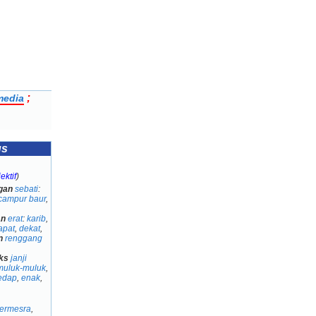
;
media
us
ektif
)
gan
sebati
:
campur baur
,
an
erat
:
karib
,
apat
,
dekat
,
n
renggang
ks
janji
muluk-muluk
,
edap
,
enak
,
ermesra
,