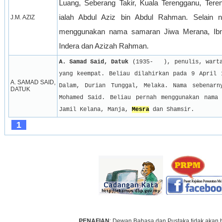
Luang, Seberang Takir, Kuala Terengganu, Ter
ialah Abdul Aziz bin Abdul Rahman. Selain n
J.M. AZIZ
menggunakan nama samaran Jiwa Merana, Ib
Indera dan Azizah Rahman.
A. Samad Said, Datuk
 (1935-
), penulis, warta
yang keempat. Beliau dilahirkan pada 9 April 1
A. SAMAD SAID, 
Dalam, Durian Tunggal, Melaka. Nama sebenarn
DATUK
Mohamed Said. Beliau pernah menggunakan nama 
Jamil Kelana, Manja, 
Mesra
 dan Shamsir. 
1
PENAFIAN
: Dewan Bahasa dan Pustaka tidak akan 