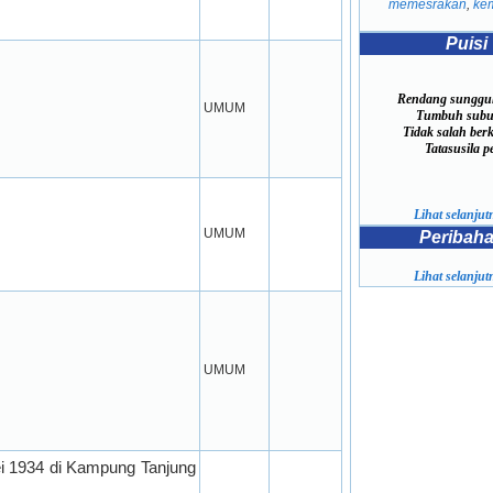
memesrakan
,
ke
Puisi
Rendang sungguh
UMUM
Tumbuh subur t
Tidak salah ber
Tatasusila per
Lihat selanjutn
UMUM
Peribah
Lihat selanjutn
UMUM
Mei 1934 di Kampung Tanjung 