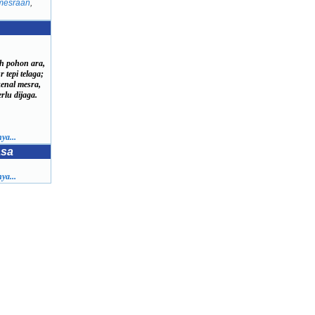
mesraan
,
 pohon ara,
epi telaga;
kenal mesra,
lu dijaga.
ya...
asa
ya...