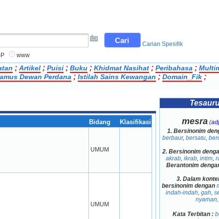
Carian Spesifik
BP
www
;
;
;
;
;
;
atan
Artikel
Puisi
Buku
Khidmat Nasihat
Peribahasa
Multi
;
;
;
amus Dewan Perdana
Istilah Sains Kewangan
Domain_Fik
Tesaur
mesra
Bidang
Klasifikasi
(
adj
1.
Bersinonim den
berbaur
,
bersatu
,
ber
UMUM
2.
Bersinonim deng
akrab
,
ikrab
,
intim
,
r
Berantonim denga
3.
Dalam konte
bersinonim dengan
indah-indah
,
gah
,
s
nyaman
,
UMUM
Kata Terbitan :
b