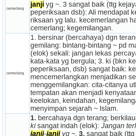
janji
 yg ~. 3 sangat baik (ttg keja
cemerlang
peperiksaan dsb): Ali mendapat k
riksaan yg lalu. kecemerlangan ha
cemerlang; kegemilangan.
1. bersinar (bercahaya) dgn terang
gemilang: bintang-bintang ~ pd mal
(elok) sekali: jangan lekas percay
kata-kata yg bergula; 3. ki (bkn k
peperiksaan, dsb) sangat baik: ke
cemerlang
mencemerlangkan menjadikan ses
menggemilangkan: cita-citanya ut
tempatan akan menjadi kenyataan
keelokan, keindahan, kegemilanga
menyimpan sejarah ~ Islam.
1.
 bercahaya dgn terang; berkilau
ki
 sangat indah (elok): 
janji
-
janji
 yg ~.
3.
 sangat baik (tt