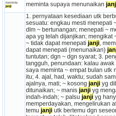
meminta 
meminta supaya menunaikan 
janj
janji
1. pernyataan kesediaan utk berb
sesuatu: engkau mesti menepati ~
dlm ~ bertunangan; me­nepati ~ 
apa yg telah dijanjikan; mengikat
~ tidak dapat menepati 
janji
, me­m
dapat menepati (me­nunaikan) 
jan
tun­tutan; dgn ~ dgn syarat; 3. pe
tangguh, penundaan: kalau awak t
saya meminta ~ empat bulan utk
itu; 4. ajal, had, waktu; sudah s
ajalnya, mati; ~ kosong 
janji
 yg di
ditunaikan; ~ manis 
janji
 yg meng
indah-indah; ~ palsu 
janji
 yg hany
memperdayakan, menge­lirukan at
temu 
janji
 utk bertemu dgn seseo