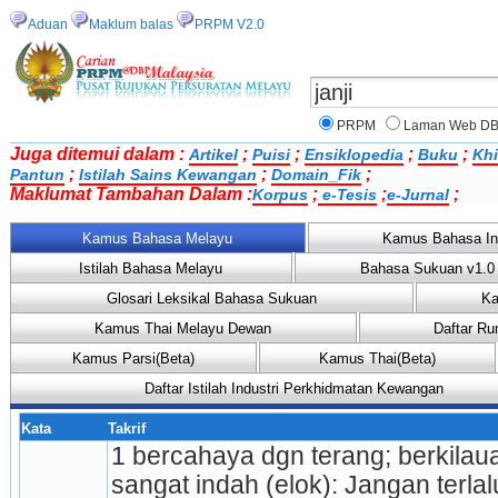
Aduan
Maklum balas
PRPM V2.0
PRPM
Laman Web D
Juga ditemui dalam :
;
;
;
;
Artikel
Puisi
Ensiklopedia
Buku
Khi
;
;
;
Pantun
Istilah Sains Kewangan
Domain_Fik
Maklumat Tambahan Dalam :
;
;
;
Korpus
e-Tesis
e-Jurnal
Kamus Bahasa Melayu
Kamus Bahasa In
Istilah Bahasa Melayu
Bahasa Sukuan v1.0
Glosari Leksikal Bahasa Sukuan
Ka
Kamus Thai Melayu Dewan
Daftar Ru
Kamus Parsi(Beta)
Kamus Thai(Beta)
Daftar Istilah Industri Perkhidmatan Kewangan
Kata
Takrif
1 bercahaya dgn terang; berkilauan
sangat indah (elok): Jangan terl