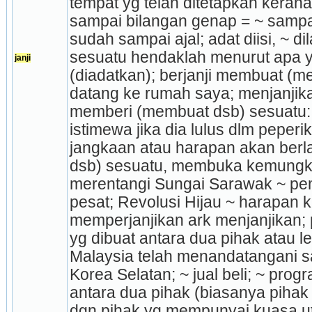
tempat yg telah ditetapkan kerana
sampai bilangan genap = ~ sampa
sudah sampai ajal; adat diisi, ~ d
sesuatu hendaklah menurut apa yg
janji
(diadatkan); berjanji membuat (me
datang ke rumah saya; menjanjikan 
memberi (mem­­­­­buat dsb) sesuatu
istimewa jika dia lulus dlm pe­peri
jangkaan atau harapan akan berla
dsb) sesuatu, membuka kemungkin
merentangi Sungai Sarawak ~ pe
pesat; Revolusi Hijau ~ harapan kp
memperjanjikan ark menjanjikan; p
yg dibuat antara dua pihak atau le
Malaysia telah menandatangani sa
Korea Selatan; ~ jual beli; ~ progr
antara dua pihak (biasanya pihak p
dgn pihak yg mempunyai kuasa ut