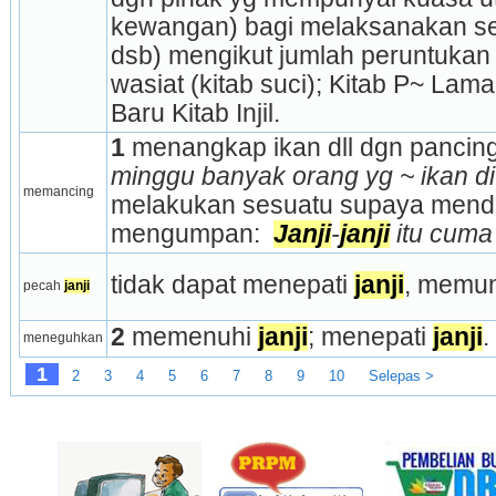
kewangan) bagi melaksanakan sesu
dsb) mengikut jumlah peruntukan yg
wasiat (kitab suci); Kitab P~ Lama 
Baru Kitab Injil.
1
 menangkap ikan dll dgn pancing
minggu banyak orang yg ~ ikan di 
memancing
melakukan sesuatu supaya mendap
mengumpan: 
Janji
-
janji
 itu cuma
tidak dapat menepati 
janji
, me­mung
pecah 
janji
2
 memenuhi 
janji
; menepati 
janji
.
meneguhkan
1
2
3
4
5
6
7
8
9
10
Selepas >