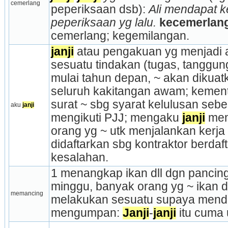
cemerlang
peperiksaan dsb): 
Ali mendapat k
peperiksaan yg lalu.
kecemerlan
cemerlang; kegemilangan.
janji
 atau pengakuan yg menjadi 
sesuatu tindakan (tugas, tanggung
mulai tahun depan, ~ akan dikuat
seluruh kakitangan awam; kementer
surat ~ sbg syarat kelulusan se­b
aku 
janji
mengikuti PJJ; mengaku 
janji
 me
orang yg ~ utk menjalankan kerja 
didaftarkan sbg kontraktor berdaf
kesalahan.
1 menangkap ikan dll dgn pancing;
minggu, banyak orang yg ~ ikan di l
memancing
melakukan sesuatu supaya mendap
mengumpan: 
Janji
-
janji
 itu cuma 