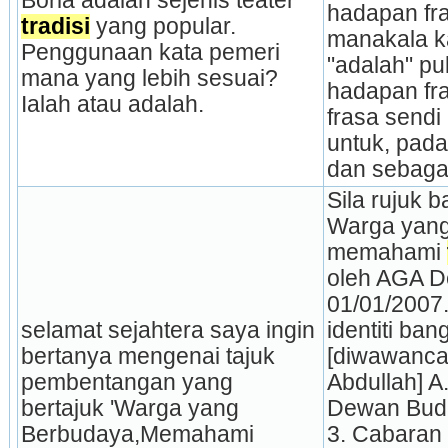
Boria adalah sejenis teater 
hadapan fra
tradisi
 yang popular. 
manakala ka
Penggunaan kata pemeri 
"adalah" pul
mana yang lebih sesuai? 
hadapan fras
Ialah atau adalah.
frasa sendi
untuk, pada
dan sebaga
Sila rujuk ba
Warga yang
memahami 
oleh AGA D
01/01/2007.
selamat sejahtera saya ingin 
identiti bang
bertanya mengenai tajuk 
[diwawancar
pembentangan yang 
Abdullah] A
bertajuk 'Warga yang 
Dewan Buda
Berbudaya,Memahami 
3. Cabaran