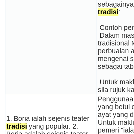
tradisi
: 
 Contoh pe
 Dalam masyarakat 
tradisional 
perbualan a
mengenai s
sebagai tab
 Untuk maklumat tambahan, 
sila rujuk 
Penggunaan
yang betul 
ayat yang di
1. Boria ialah sejenis teater 
Untuk maklu
tradisi
 yang popular. 2. 
pemeri "ialah