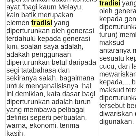
tradisi
 yang
ayat "bagi kaum Melayu, 
oleh genera
kain batik merupakan 
kepada gener
elemen 
tradisi
 yang 
diperturunk
diperturunkan oleh generasi 
turun) mem
terdahulu kepada generasi 
maksud 
kini. soalan saya adalah, 
antaranya 
adakah penggunaan 
sesuatu kep
diperturunkan betul daripada 
cucu, dan lai
segi tatabahasa dan 
mewariskan
sekiranya salah, bagaimana 
kepada..., 
untuk menganalisisnya. hal 
maksud ters
ini demikian, kata dasar bagi 
diperturunk
diperturunkan adalah turun 
tersebut be
yang membawa pelbagai 
diwariskan 
definisi seperti perbuatan, 
digunakan. 
warna, ekonomi. terima 
kasih.