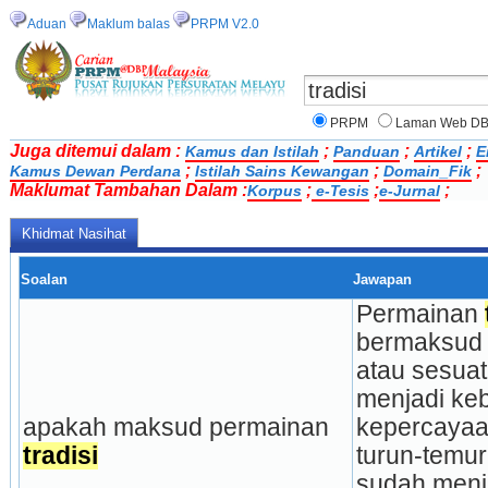
Aduan
Maklum balas
PRPM V2.0
PRPM
Laman Web D
Juga ditemui dalam :
;
;
;
Kamus dan Istilah
Panduan
Artikel
E
;
;
;
Kamus Dewan Perdana
Istilah Sains Kewangan
Domain_Fik
Maklumat Tambahan Dalam :
;
;
;
Korpus
e-Tesis
e-Jurnal
Khidmat Nasihat
Soalan
Jawapan
Permainan 
bermaksud 
atau sesuat
menjadi keb
apakah maksud permainan 
kepercayaan,
tradisi
turun-temur
sudah menja