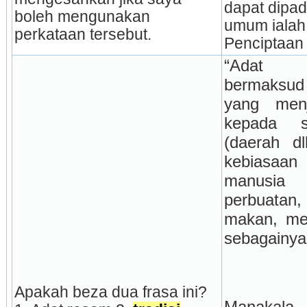
dapat dipad
boleh mengunakan 
umum ialah
perkataan tersebut.
Penciptaan
“Adat
bermaksud 
yang menj
kepada s
(daerah dl
kebiasaan 
manusia d
perbuatan
makan, men
sebagainya
Apakah beza dua frasa ini? 
Manakala 