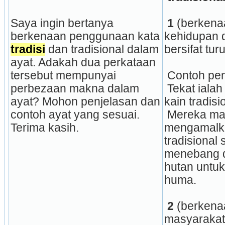
Saya ingin bertanya 
 1
 (berkena
berkenaan penggunaan kata 
kehidupan da
tradisi
 dan tradisional dalam 
bersifat tur
ayat. Adakah dua perkataan 
tersebut mempunyai 
 Contoh pe
perbezaan makna dalam 
 Tekat ialah seni menghias 
ayat? Mohon penjelasan dan 
kain tradisi
contoh ayat yang sesuai. 
 Mereka masih 
Terima kasih.
mengamalka
tradisional s
menebang 
hutan untu
huma. 
2
 (berkena
masyarakat