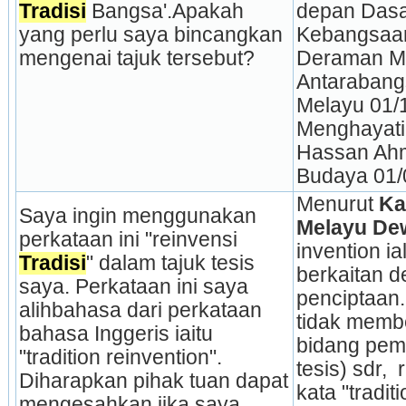
Tradisi
 Bangsa'.Apakah 
depan Dasa
yang perlu saya bincangkan 
Kebangsaan 
mengenai tajuk tersebut?
Deraman Mel
Antarabang
Melayu 01/1
Menghayati
Hassan Ah
Budaya 01/
Menurut
 Ka
Saya ingin menggunakan 
Melayu De
perkataan ini "reinvensi 
invention ia
Tradisi
" dalam tajuk tesis 
berkaitan d
saya. Perkataan ini saya 
penciptaan.
alihbahasa dari perkataan 
tidak membe
bahasa Inggeris iaitu 
bidang pemb
"tradition reinvention". 
tesis) sdr,  
Diharapkan pihak tuan dapat 
kata "traditi
mengesahkan jika saya 