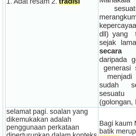
1. Adat resam 2. 
tradisi
 sesuatu
merangkumi
kepercayaa
dll) yang  
sejak lam
secara t
daripada g
 generasi 
 menjadi
sudah se
sesuatu 
(golongan,
selamat pagi. soalan yang 
dikemukakan adalah 
Bagi kaum M
penggunaan perkataan 
diperturunkan dalam konteks 