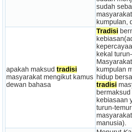
sudah sebat
masyarakat 
kumpulan, 
Tradisi
 ber
kebiasan(ad
kepercayaan,
kekal turun
Masyarakat
apakah maksud 
tradisi
kumpulan m
masyarakat mengikut kamus 
dewan bahasa
tradisi
 mas
bermaksud 
kebiasaan y
turun-temur
masyarakat
manusia). 