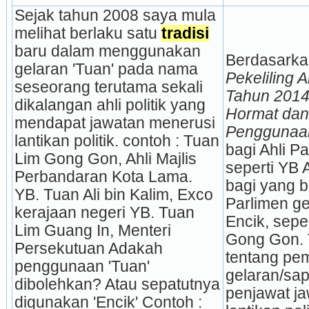
Sejak tahun 2008 saya mula 
melihat berlaku satu 
tradisi
baru dalam menggunakan 
Berdasarka
gelaran 'Tuan' pada nama 
Pekeliling 
seseorang terutama sekali 
Tahun 2014,
dikalangan ahli politik yang 
Hormat dan
mendapat jawatan menerusi 
Penggunaa
lantikan politik. contoh : Tuan 
bagi Ahli Pa
Lim Gong Gon, Ahli Majlis 
seperti YB A
Perbandaran Kota Lama. 
bagi yang b
YB. Tuan Ali bin Kalim, Exco 
Parlimen ge
kerajaan negeri YB. Tuan 
Encik, seper
Lim Guang In, Menteri 
Gong Gon. T
Persekutuan Adakah 
tentang pem
penggunaan 'Tuan' 
gelaran/sap
dibolehkan? Atau sepatutnya 
penjawat ja
digunakan 'Encik' Contoh : 