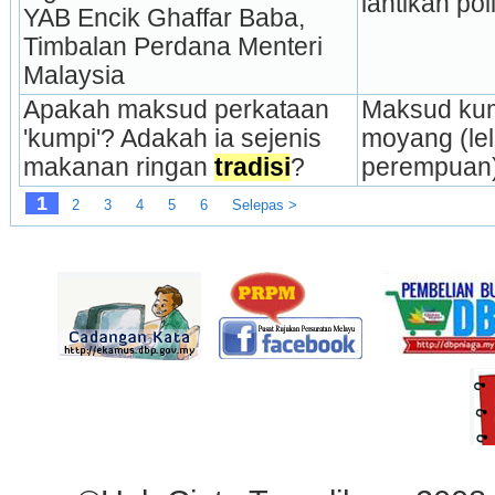
lantikan poli
YAB Encik Ghaffar Baba, 
Timbalan Perdana Menteri 
Malaysia
Apakah maksud perkataan 
Maksud kump
'kumpi'? Adakah ia sejenis 
moyang (lel
makanan ringan 
tradisi
?
perempuan)
1
2
3
4
5
6
Selepas >