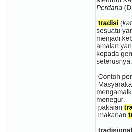
Menurut 
Ka
Perdana
 (D
tradisi
(
ka
sesuatu yan
menjadi keb
amalan yang
kepada gene
seterusnya:
 Contoh pe
 Masyarakat dahulu 
mengamalk
menegur. 
 pakaian 
tr
 makanan 
t
tradisional