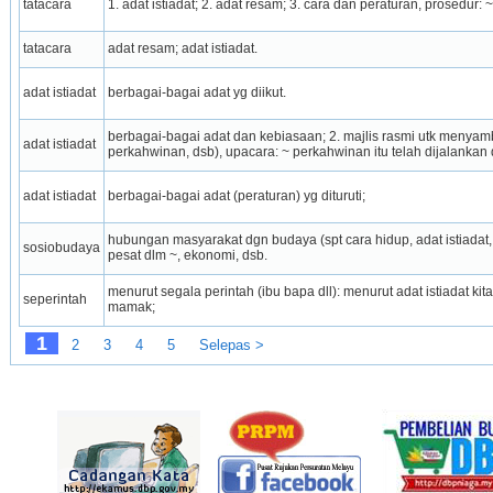
tatacara
1. adat istiadat; 2. adat resam; 3. cara dan peraturan, prosedur
tatacara
adat resam; adat istiadat.
adat istiadat
berbagai-bagai adat yg diikut.
berbagai-bagai adat dan kebiasaan; 2. majlis rasmi utk menyambu
adat istiadat
perkahwinan, dsb), upacara: ~ perkahwinan itu telah dijalanka
adat istiadat
berbagai-bagai adat (peraturan) yg dituruti;
hubungan masyarakat dgn budaya (spt cara hidup, adat istiadat
sosiobudaya
pesat dlm ~, ekonomi, dsb.
menurut segala perintah (ibu bapa dll): menurut adat istiadat k
seperintah
mamak;
1
2
3
4
5
Selepas >