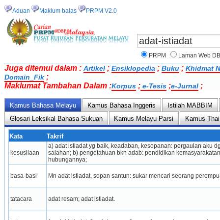
Aduan
Maklum balas
PRPM V2.0
PRPM
Laman Web D
Juga ditemui dalam :
;
;
;
Artikel
Ensiklopedia
Buku
Khidmat N
;
Domain_Fik
Maklumat Tambahan Dalam :
;
;
;
Korpus
e-Tesis
e-Jurnal
Kamus Bahasa Melayu
Kamus Bahasa Inggeris
Istilah MABBIM
Glosari Leksikal Bahasa Sukuan
Kamus Melayu Parsi
Kamus Thai
Kata
Takrif
a) adat istiadat yg baik, keadaban, kesopanan: pergaulan aku d
kesusilaan
salahan; b) pengetahuan bkn adab: pen­didikan kemasyarakatan 
hubungannya;
basa-basi
Mn adat istiadat, sopan santun: sukar mencari seorang perempua
tatacara
adat resam; adat istiadat.