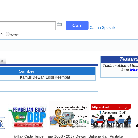
Carian Spesifik
BP
www
Tesaur
a)
Tiada maklumat tes
kata
lelur
Sumber
Kamus Dewan Edisi Keempat
©Hak Cipta Terpelihara 2008 - 2017 Dewan Bahasa dan Pustaka.