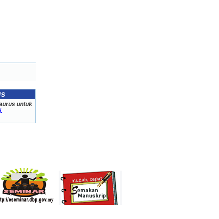
us
aurus untuk
i.