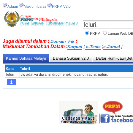
Aduan
Maklum balas
PRPM V2.0
PRPM
Laman Web D
Juga ditemui dalam :
;
Domain_Fik
Maklumat Tambahan Dalam :
;
;
;
Korpus
e-Tesis
e-Jurnal
Kamus Bahasa Melayu
Bahasa Sukuan v2.0
Daftar Rumi-Jawi(Bet
Kata
Takrif
leluri
Jw adat yg diwarisi drpd nenek moyang, tradisi; naluri.
1