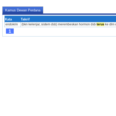
Kamus Dewan Perdana
Kata
Takrif
endokrin
(bkn kelenjar, sistem dsb) merembeskan hormon dsb 
terus
 ke dlm 
1