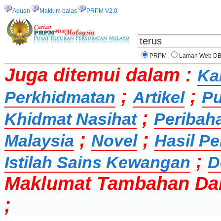
Aduan
Maklum balas
PRPM V2.0
PRPM
Laman Web D
Juga ditemui dalam :
Ka
;
;
Perkhidmatan
Artikel
Pu
;
Khidmat Nasihat
Peribah
;
;
Malaysia
Novel
Hasil Pe
;
Istilah Sains Kewangan
D
Maklumat Tambahan Da
;