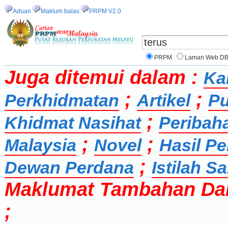
Aduan
Maklum balas
PRPM V2.0
PRPM
Laman Web D
Juga ditemui dalam :
Ka
;
;
Perkhidmatan
Artikel
Pu
;
Khidmat Nasihat
Peribah
;
;
Malaysia
Novel
Hasil Pe
;
Dewan Perdana
Istilah 
Maklumat Tambahan Da
;