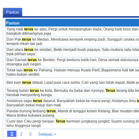
Pantun
Pantun
Yang naik 
terus
 ke atas, Pergi untuk melapangkan dada; Orang baik tulus dan i
bangkok ditimangnya juga.
Dari Pak 
terus
 ke Medan, Membawa kerepek emping padi; Sungguh celaka nas
tempek nikah tak jadi.
Dari utara 
terus
 ke selatan, Betik menjadi buah papaya; Satu mutiara satu int
baik pilihan saya.
Dari Damak 
terus
 ke Bentan, Pergi berburu balik hari; Desa semak dahulunya 
disangka jadi negeri.
Tolak laju 
terus
 ke Pahang, Haluan menuju Kuala Parit; Bagaimana hati tak sa
habis bukan sedikit.
Beli kain 
terus
 dilipat, Lipat pula cara sedia; Cari yang lain tidak dapat, Balik 
Terang bulan 
terus
 ke kota, Bersuka ria baba dan nyonya; 
Terus
 terang kita be
hendak menyunting bunga.
Andainya sagu 
terus
 diparut, Banyaklah bekal ke mana pergi; Andainya ilmu 
t
Banyaklah bekal hidup dan mati.
Pandai burung terbang 
terus
, Mandi di tunggul kolam Kelang; Biar muatan dik
Mana timbul kubawa pulang.
Cumi dan Ciku pergi belajar, 
Terus
 bermain jungkang jungkit; Suami curang ditu
tahu tingginya langit.
1
2
3
Selepas >