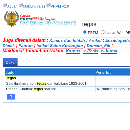
Aduan
Maklum balas
PRPM V2.0
PRPM
Laman Web D
Juga ditemui dalam :
;
;
Kamus dan Istilah
Artikel
Ensiklopedi
;
;
;
;
Dialek
Pantun
Istilah Sains Kewangan
Domain_Fik
Maklumat Tambahan Dalam :
;
;
;
Korpus
e-Tesis
e-Jurnal
Buku
Judul
Penerbit
Tegas
Said Ibrahim : mufti 
tegas
 dan terbilang 1923-2001
Umar al-Khattab: 
tegas
 dan adil
'K' Publishing Sdn. B
1