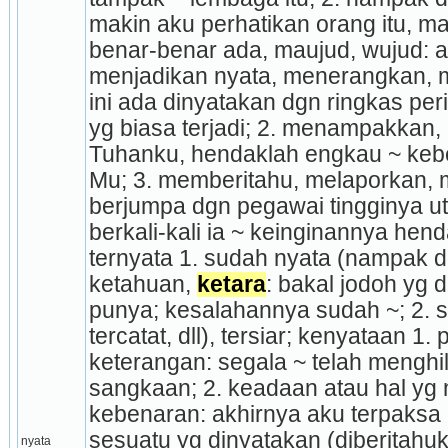
makin aku perhatikan orang itu, mak
benar-benar ada, maujud, wujud: a
menjadikan nyata, me­ne­rangkan, m
ini ada dinyatakan dgn ringkas per
yg biasa terjadi; 2. menampakkan,
Tuhanku, hendaklah engkau ~ ke
Mu; 3. mem­beritahu, melaporkan, 
berjumpa dgn pegawai tingginya utk
berkali-kali ia ~ keinginannya henda
ternyata 1. sudah nyata (nampak dgn
ketahuan, 
ketara
: bakal jodoh yg d
punya; ke­sa­lahannya sudah ~; 2. su
tercatat, dll), tersiar; kenyataan 1. 
keterangan: segala ~ telah menghi
sangkaan; 2. keadaan atau hal yg ny
kebenaran: akhirnya aku terpaksa m
sesuatu yg dinyatakan (diberitahuk
nyata