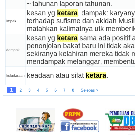
~ tahunan laporan ta­hunan.
kesan yg 
ketara
, dampak: karyany
terhadap sufisme dan akidah Musl
impak
matahkan kalimatnya utk memberik
kesan yg 
ketara
 sama ada positif a
penonjolan bakat baru ini tidak ak
dampak
sekiranya kelahiran mereka tidak m
mendampak melanggar, membentu
keadaan atau sifat 
ketara
.
keketaraan
1
2
3
4
5
6
7
8
Selepas >