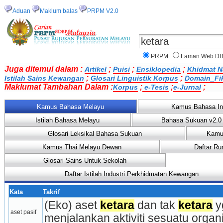
Aduan
Maklum balas
PRPM V2.0
PRPM
Laman Web D
Juga ditemui dalam :
;
;
;
Artikel
Puisi
Ensiklopedia
Khidmat N
;
;
Istilah Sains Kewangan
Glosari Linguistik Korpus
Domain_Fi
Maklumat Tambahan Dalam :
;
;
;
Korpus
e-Tesis
e-Jurnal
Kamus Bahasa Melayu
Kamus Bahasa In
Istilah Bahasa Melayu
Bahasa Sukuan v2.0
Glosari Leksikal Bahasa Sukuan
Kamu
Kamus Thai Melayu Dewan
Daftar Ru
Glosari Sains Untuk Sekolah
Daftar Istilah Industri Perkhidmatan Kewangan
Kata
Takrif
(Eko) aset 
ketara
 dan tak 
ketara
 y
aset pasif
menjalankan aktiviti sesuatu organi