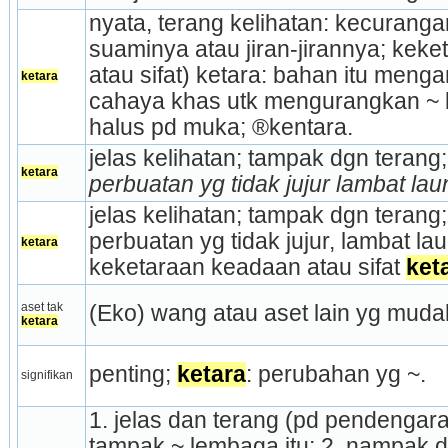
nyata, terang kelihatan: kecuranga
suaminya atau jiran-jirannya; keke
atau sifat) ke­tara: bahan itu meng
ketara
cahaya khas utk mengurangkan ~ li
halus pd muka; ®kentara.
jelas kelihatan; tampak dgn terang;
ketara
perbuatan yg tidak jujur lambat lau
jelas kelihatan; tampak dgn terang;
perbuatan yg tidak jujur, lambat lau
ketara
keketaraan keadaan atau sifat 
ket
aset tak 
(Eko) wang atau aset lain yg mudah
ketara
penting; 
ketara
: perubahan yg ~.
signifikan
1. jelas dan terang (pd pendengaran
tampak ~ lembaga itu; 2. nampak d