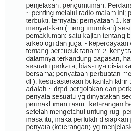
penjelasan, pengumuman: Perdana
~ penting melalui radio malam ini; 
terbukti, ternyata; pernyataan 1. ka
menyatakan (mengumumkan) sesua
pemakluman: satu kajian tentang b
arkeologi dan juga ~ ke­percayaan
tentang ber­cucuk tanam; 2. kenyata
dalamnya terkandung gagasan, hasr
sesuatu perkara, biasanya disiarka
bersama; penyataan perbuatan meny
dll): kesusasteraan bukanlah lahir 
adalah ~ drpd pergolakan dan per
penyata sesuatu yg dinyatakan sec
permakluman rasmi, keterangan bert
setelah mengetahui untung rugi pe
masa itu, maka perlulah disiapkan pu
penyata (keterangan) yg menjelaska