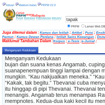
Aduan
Maklum balas
PRPM V2.0
PRPM
Laman Web D
Juga ditemui dalam :
;
;
;
Kamus dan Istilah
Artikel
Puisi
Ensik
;
;
;
Pantun
Kamus Dewan Perdana
Istilah Sains Kewangan
Doma
Maklumat Tambahan Dalam :
;
;
;
Korpus
e-Tesis
e-Jurnal
Menganyam Kedukaan
Menganyam Kedukaan
bujan dan suana kenas Angamab, cupin
suanapenempuan tinggi lampai dengan mu
mungkin. “Kau nakjualkan meneka.” “Kau 
“Kakak, tak begitu.” Tbevanai cuba meny
itu hinggap di pipi Thevanai. Thevanai ten
menangis. Angamab terus menampas Ravi
mempnotes. Kedua-dua kaki kecil itu me