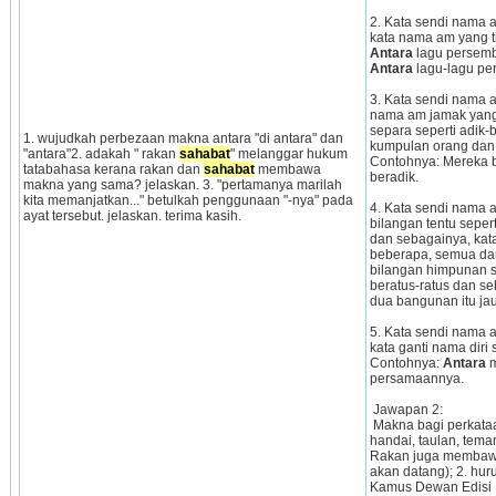
2. Kata sendi nama an
Antara 
Antara
 lagu-lagu pe
3. Kata sendi nama an
nama am jamak yan
separa seperti adik
1. wujudkah perbezaan makna antara "di antara" dan 
kumpulan orang dan s
"antara"2. adakah " rakan 
sahabat
" melanggar hukum 
Contohnya: Mereka 
tatabahasa kerana rakan dan 
sahabat
 membawa 
beradik.
makna yang sama? jelaskan. 3. "pertamanya marilah 
kita memanjatkan..." betulkah penggunaan "-nya" pada 
4. Kata sendi nama an
ayat tersebut. jelaskan. terima kasih.
bilangan tentu seperti
dan sebagainya, kata 
beberapa, semua dan
bilangan himpunan se
beratus-ratus dan s
dua bangunan itu ja
5. Kata sendi nama an
kata ganti nama diri s
Contohnya: 
Antara 
m
persamaannya. 
 Jawapan 2:
 Makna bagi perkataa
handai, taulan, teman
Rakan juga membawa
akan datang); 2. huru
Kamus Dewan Edisi 