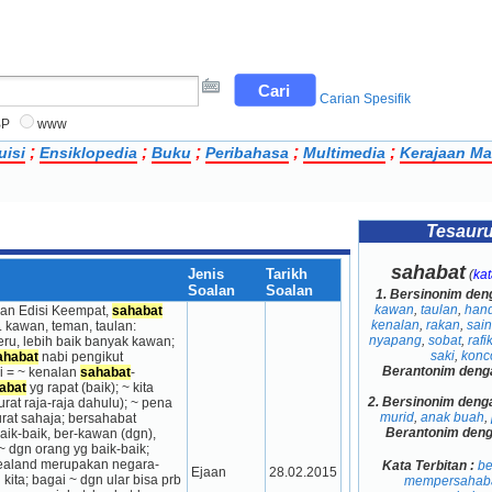
Carian Spesifik
BP
www
;
;
;
;
;
uisi
Ensiklopedia
Buku
Peribahasa
Multimedia
Kerajaan Ma
Tesaur
sahabat
Jenis
Tarikh
(
ka
Soalan
Soalan
1.
Bersinonim den
kawan
,
taulan
,
han
n Edisi Keempat, 
sahabat
kenalan
,
rakan
,
sai
awan, teman, taulan: 
nyapang
,
sobat
,
rafi
ru, lebih baik banyak kawan; 
saki
,
konc
ahabat
 nabi pengikut 
Berantonim deng
i = ~ kenalan 
sahabat
-
abat
 yg rapat (baik); ~ kita 
2.
Bersinonim deng
(beta) bh tuan (dlm surat raja-raja dahulu); ~ pena 
murid
,
anak buah
,
rat sahaja; bersahabat 
Berantonim den
ik-baik, ber-kawan (dgn), 
~ dgn orang yg baik-baik; 
Zealand merupakan negara-
Kata Terbitan :
be
Ejaan
28.02.2015
kita; bagai ~ dgn ular bisa prb 
mempersahab