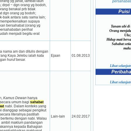
rang yg jahat, lambat-laun 
persahabat
a; drpd ~ dgn orang yg bodoh, 
rang berakal prb tidak 
Puisi
t dgn orang yg bodoh; 
-baik antara satu sama lain; 
emperkenalkan su­paya 
kan bersahabat (orang yg 
Tanam ubi di t
ersahabatan perihal 
Orang menjala
udah menjadi begitu erat 
Ulu;
Hidup mati bers
Sahabat seti
malu
a nama am dan ditulis dengan 
rang Kaya Jelebu ialah kata 
Ejaan
01.08.2013
gan huruf besar.
Lihat selanjutn
Peribah
Lihat selanjutn
, 
Kamus Dewan
 hanya 
secara umum bagi 
sahabat
bat
 nabi. Dalam konteks yang 
bi dianggap sebagai pengikut 
ecara literalnya pastilah 
Lain-lain
24.02.2017
bertemu dengan nabi. Walau 
 ambil maklum pandangan 
kannya kepada Bahagian 
enambahbaikan maklumat 