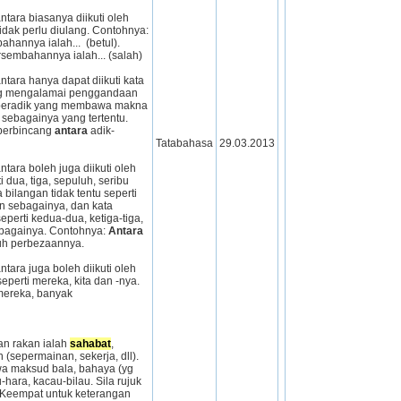
tara biasanya diikuti oleh 
kata nama am yang tidak perlu diulang. Contohnya: 
lagu persembahannya ialah...  (betul). 
rsembahannya ialah... (salah)
tara hanya dapat diikuti kata 
g mengalamai penggandaan 
-beradik yang membawa makna 
ebagainya yang tertentu. 
berbincang 
antara
 adik-
Tatabahasa
29.03.2013
tara boleh juga diikuti oleh 
 dua, tiga, sepuluh, seribu 
bilangan tidak tentu seperti 
 sebagainya, dan kata 
perti kedua-dua, ketiga-tiga, 
ebagainya. Contohnya: 
Antara
uh perbezaannya. 
tara juga boleh diikuti oleh 
eperti mereka, kita dan -nya. 
ereka, banyak 
n rakan ialah 
sahabat
, 
 (sepermainan, sekerja, dll). 
 maksud bala, bahaya (yg 
-hara, kacau-bilau. Sila rujuk 
Keempat untuk keterangan 