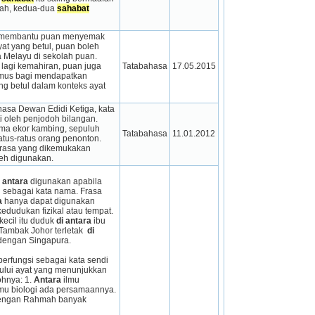
ah, kedua-dua 
sahabat
uk membantu puan menyemak 
t yang betul, puan boleh 
 Melayu di sekolah puan. 
agi kemahiran, puan juga 
Tatabahasa
17.05.2015
us bagi mendapatkan 
g betul dalam konteks ayat 
asa Dewan Edidi Ketiga, kata 
i oleh penjodoh bilangan. 
ma ekor kambing, sepuluh 
Tatabahasa
11.01.2012
tus-ratus orang penonton. 
frasa yang dikemukakan 
leh digunakan.
i antara
 digunakan apabila 
i sebagai kata nama. Frasa 
a
 hanya dapat digunakan 
dudukan fizikal atau tempat.  
ecil itu duduk 
di antara
 ibu 
ambak Johor terletak  
di 
dengan Singapura.
erfungsi sebagai kata sendi 
lui ayat yang menunjukkan 
hnya: 1. 
Antara
 ilmu 
mu biologi ada persamaannya. 
engan Rahmah banyak 