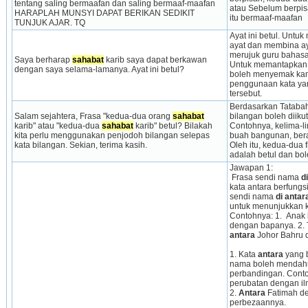
tentang saling bermaafan dan saling bermaaf-maafan 
atau Sebelum berpis
HARAPLAH MUNSYI DAPAT BERIKAN SEDIKIT 
itu bermaaf-maafan
TUNJUK AJAR. TQ
Ayat ini betul. Unt
ayat dan membina aya
merujuk guru bahasa
Saya berharap 
sahabat
 karib saya dapat berkawan 
Untuk memantapkan l
dengan saya selama-lamanya. Ayat ini betul?
boleh menyemak kam
penggunaan kata yan
tersebut.
Berdasarkan Tatabah
Salam sejahtera, Frasa "kedua-dua orang 
sahabat
bilangan boleh diikut
karib" atau "kedua-dua 
sahabat
 karib" betul? Bilakah 
Contohnya, kelima-li
kita perlu menggunakan penjodoh bilangan selepas 
buah bangunan, bera
kata bilangan. Sekian, terima kasih.
Oleh itu, kedua-dua 
adalah betul dan bo
Jawapan 1:
 Frasa sendi nama 
d
kata antara berfungs
sendi nama 
di antar
untuk menunjukkan ke
Contohnya: 1.  Anak k
dengan bapanya. 2. T
antara
 Johor Bahru 
1. Kata 
antara 
yang b
nama boleh mendahu
perbandingan. Conto
perubatan dengan il
2. 
Antara 
Fatimah d
perbezaannya.