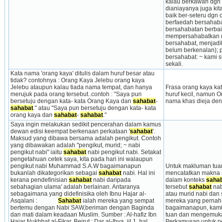
kalau berkawan dgn o
dianiayanya juga kit
baik ber-seteru dgn o
berfaedah bersahaba
bersahabatan berbaik
mempersahabatkan m
bersahabat, menjadi
belum berkenalan); p
bersahabat: ~ kami s
sekali.
Kata nama 'orang kaya' ditulis dalam huruf besar atau 
tidak? contohnya : Orang Kaya Jelebu orang kaya 
Jelebu ataupun kalau tiada nama tempat, dan hanya 
Frasa orang kaya kat
merujuk pada orang tersebut..contoh : "Saya pun 
huruf kecil, namun O
bersetuju dengan kata- kata Orang Kaya dan 
sahabat
- 
nama khas dieja den
sahabat
." atau "Saya pun bersetuju dengan kata- kata 
orang kaya dan 
sahabat
- 
sahabat
."
Saya ingin melakukan sedikit pencerahan dalam kamus 
dewan edisi keempat berkenaan perkataan '
sahabat
'. 
Maksud yang dibawa bersama adalah pengikut. Contoh 
yang dibawakan adalah "pengikut, murid; ~ nabi 
pengikut nabi" iaitu 
sahabat
 nabi pengikut nabi. Setakat 
pengetahuan cetek saya, kita pada hari ini walaupun 
pengikut nabi Muhammad S.A.W bagaimanapun 
Untuk makluman tuan
bukanlah dikategorikan sebagai 
sahabat
 nabi. Hal ini 
mencatatkan makna 
kerana pendefinisian 
sahabat
 nabi daripada 
dalam konteks 
saha
sebahagian ulama' adalah berlainan. Antaranya 
tersebut 
sahabat
 na
sebagaimana yang didefinisika oleh Ibnu Hajar al-
atau murid nabi dan s
Asqalani :              
Sahabat
 ialah mereka yang sempat 
mereka yang pernah 
bertemu dengan Nabi SAW,beriman dengan Baginda 
bagaimanapun, kami
dan mati dalam keadaan Muslim. Sumber : Al-hafiz Ibn 
tuan dan mengemuka
Hajar Nukhbat al-Fikar, Beirut : Dar al-Ihya, jil 1, hal. 
Perkamusan untuk p