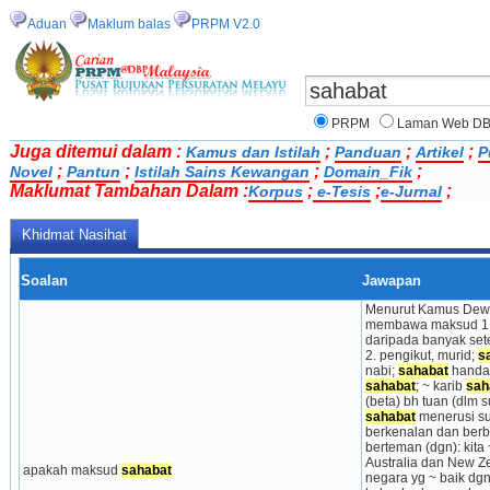
Aduan
Maklum balas
PRPM V2.0
PRPM
Laman Web D
Juga ditemui dalam :
;
;
;
Kamus dan Istilah
Panduan
Artikel
P
;
;
;
;
Novel
Pantun
Istilah Sains Kewangan
Domain_Fik
Maklumat Tambahan Dalam :
;
;
;
Korpus
e-Tesis
e-Jurnal
Khidmat Nasihat
Soalan
Jawapan
Menurut Kamus Dewa
membawa maksud 1. k
daripada banyak sete
2. pengikut, murid; 
s
nabi; 
sahabat
 handa
sahabat
; ~ karib 
sah
sahabat
 menerusi su
berkenalan dan berba
berteman (dgn): kita 
Australia dan New 
apakah maksud 
sahabat
negara yg ~ baik dgn 