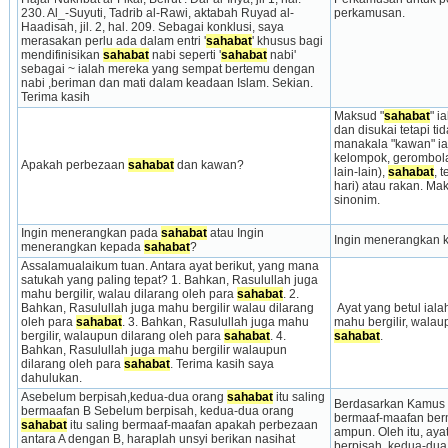
230. Al_-Suyuti, Tadrib al-Rawi, aktabah Ruyad al-
perkamusan.
Haadisah, jil. 2, hal. 209. Sebagai konklusi, saya 
merasakan perlu ada dalam entri '
sahabat
' khusus bagi 
mendifinisikan 
sahabat
 nabi seperti '
sahabat
 nabi' 
sebagai ~ ialah mereka yang sempat bertemu dengan 
nabi ,beriman dan mati dalam keadaan Islam. Sekian. 
Terima kasih
Maksud "
sahabat
" i
dan disukai tetapi t
manakala "kawan" ial
kelompok, gerombola
Apakah perbezaan 
sahabat
 dan kawan?
lain-lain), 
sahabat
, 
hari) atau rakan. Mak
sinonim.
Ingin menerangkan pada 
sahabat
 atau Ingin 
Ingin menerangkan 
menerangkan kepada 
sahabat
?
Assalamualaikum tuan. Antara ayat berikut, yang mana 
satukah yang paling tepat? 1. Bahkan, Rasulullah juga 
mahu bergilir, walau dilarang oleh para 
sahabat
. 2. 
Bahkan, Rasulullah juga mahu bergilir walau dilarang 
 Ayat yang betul iala
oleh para 
sahabat
. 3. Bahkan, Rasulullah juga mahu 
bergilir, walaupun dilarang oleh para 
sahabat
. 4. 
sahabat
. 
Bahkan, Rasulullah juga mahu bergilir walaupun 
dilarang oleh para 
sahabat
. Terima kasih saya 
dahulukan.
Asebelum berpisah,kedua-dua orang 
sahabat
 itu saling 
Berdasarkan Kamus 
bermaafan B Sebelum berpisah, kedua-dua orang 
bermaaf-maafan ber
sahabat
 itu saling bermaaf-maafan apakah perbezaan 
ampun. Oleh itu, ayat
antara A dengan B, haraplah unsyi berikan nasihat 
berpisah, kedua-dua