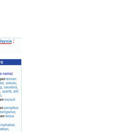
;
laysia
us
ta nama
)
gan
teman
:
dai
,
sekutu
,
ng
,
saudara
,
k
,
syarik
,
alif
,
o
,
an
musuh
an
pengikut
:
penganut
,
gan
ketua
rsahabat
,
atkan
,