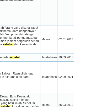
alah "orang yang dikenal rapat 
idak bersaudara dengannya." 
ah "kumpulan (binatang), 
n (penjahat, pengganas, dan 
Makna
02.01.2023
teman (dalam pergaulan sehari-
a 
sahabat
 dan kawan ialah 
kepada 
sahabat
.
Tatabahasa
20.09.2011
h Bahkan, Rasulullah juga 
mahu bergilir, walaupun dilarang oleh para 
Tatabahasa
02.09.2021
Dewan Edisi Keempat, 
maksud saling memberi 
 yang betul ialah: Sebelum 
Makna
25.03.2012
 
sahabat
 itu saling bermaafan 