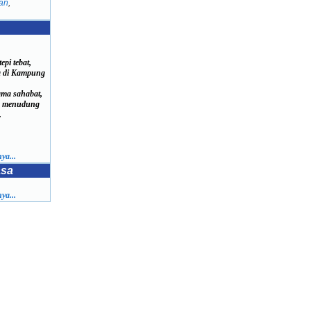
an
,
epi tebat,
 di Kampung
ama sahabat,
a menudung
.
ya...
asa
ya...