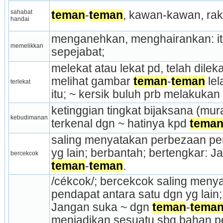
sahabat 
teman
-
teman
, kawan-kawan, rak
handai
menganehkan, menghairankan: itu
memelikkan
sepejabat;
melekat atau lekat pd, telah dileka
melihat gambar 
teman
­-
teman
 le
terlekat
itu; ~ kersik buluh prb melakukan 
ketinggian tingkat bijaksana (mur
kebudimanan
terkenal dgn ~ hatinya kpd 
tema
saling menyatakan perbezaan pen
bercekcok
teman
-
teman
.
/cékcok/; bercekcok saling meny
pendapat antara satu dgn yg lain;
Jangan suka ~ dgn 
teman
-
tema
menjadikan sesuatu sbg bahan pe