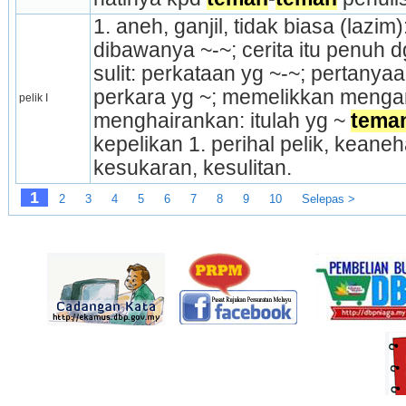
1. aneh, ganjil, tidak biasa (lazim
dibawanya ~-~; cerita itu penuh dg
sulit: perkataan yg ~-~; pertanyaan
perkara yg ~; memelikkan menga
pelik I
menghairankan: itulah yg ~ 
tema
kepelikan 1. perihal pelik, keanehan
kesukaran, kesulitan.
1
2
3
4
5
6
7
8
9
10
Selepas >