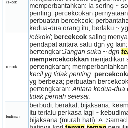
cekcok
memperbantahkan: Ia sering ~ soal
penting. percekcokan pernyataan
perbuatan ber­cekcok; perbantaha
kedua-dua orang itu, berlaku ~ yg
/cékok/; 
bercekcok
 saling menya
pendapat antara satu dgn yg lain;
bertengkar:
Jangan suka ~ dgn 
t
mempercekcokkan
 menjadikan 
pertengkaran; memperbantahkan
cekcok
kecil yg tidak penting.
percekcok
yg berbeza; perbuatan bercekcok;
pertengkaran: 
Antara kedua-dua o
tidak pernah selesai.
berbudi, berakal, bijaksana: kee
itu terlalu perkasa lagi ~;kebudim
budiman
bijaksana (murah hati): A. Samad 
hatinya kpd 
teman
-
teman
 penuli