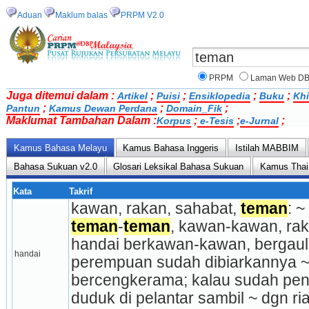
Aduan
Maklum balas
PRPM V2.0
PRPM
Laman Web D
Juga ditemui dalam :
;
;
;
;
Artikel
Puisi
Ensiklopedia
Buku
Khi
;
;
;
Pantun
Kamus Dewan Perdana
Domain_Fik
Maklumat Tambahan Dalam :
;
;
;
Korpus
e-Tesis
e-Jurnal
Kamus Bahasa Melayu
Kamus Bahasa Inggeris
Istilah MABBIM
Bahasa Sukuan v2.0
Glosari Leksikal Bahasa Sukuan
Kamus Thai
Kata
Takrif
kawan, rakan, sahabat, 
teman
teman
-
teman
, kawan-kawan, rak
handai berkawan-kawan, ber­gaul: 
handai
perempuan sudah dibiarkannya ~,
ber­cengkerama; kalau sudah pena
duduk di pelantar sambil ~ dgn ri