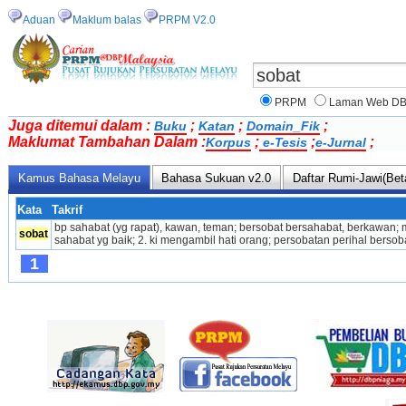
Aduan
Maklum balas
PRPM V2.0
PRPM
Laman Web D
Juga ditemui dalam :
;
;
;
Buku
Katan
Domain_Fik
Maklumat Tambahan Dalam :
;
;
;
Korpus
e-Tesis
e-Jurnal
Kamus Bahasa Melayu
Bahasa Sukuan v2.0
Daftar Rumi-Jawi(Bet
Kata
Takrif
bp sahabat (yg rapat), kawan, teman; bersobat bersahabat, berkawan; 
sobat
saha­bat yg baik; 2. ki mengambil hati orang; persobatan perihal bersob
1