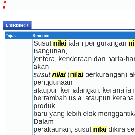
;
Ensiklopedia
Tajuk
Sinopsis
Susut 
nilai
 ialah pengurangan 
ni
Bangunan,
jentera, kenderaan dan harta-hart
akan
susut 
nilai
(
nilai
 berkurangan) ak
penggunaan
ataupun kemalangan, kerana ia 
bertambah usia, ataupun kerana
produk
baru yang lebih elok menggantik
Dalam
perakaunan, susut 
nilai
 dikira se