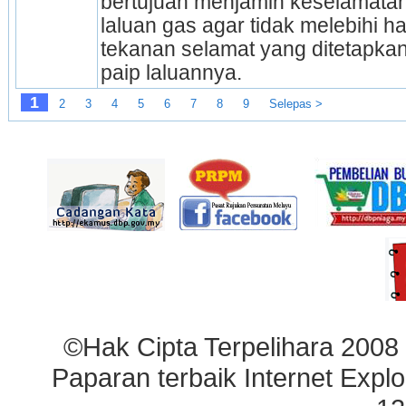
bertujuan menjamin keselamatan
laluan gas agar tidak melebihi ha
tekanan selamat yang ditetapkan
paip laluannya.
1
2
3
4
5
6
7
8
9
Selepas >
©Hak Cipta Terpelihara 2008
Paparan terbaik Internet Explo