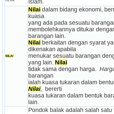
ISLAM
Islam.
Nilai
 dalam bidang ekonomi, ber
kuasa
yang ada pada sesuatu baranga
membolehkannya ditukar dengan
barangan lain.
Nilai
 berkaitan dengan syarat ya
dikenakan apabila
menukar sesuatu barangan deng
NILAI
yang lain. 
Nilai
tidak sama dengan harga. 
 Harg
barangan
Nilai
, 
 bererti
kuasa tukaran dalam bentuk bar
lain.
Pondok balak adalah salah satu 