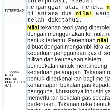
Interpolasi, 
kaedah 
menganggar atau meneka 
n
INTERPOLASI
di antara dua 
nilai
 wang
telah diketahui.
Nilai
 tekanan teori yang diperoleh
dengan menggunakan formula re
bentuk tertentu. Penentuan 
nilai
 
dibuat dengan mengambil kira as
keperluan penggunaan gas di sek
hiliran dan keupayaan sistem 
pembekalan untuk menampung 
keperluan pelanggan. Tekanan r
TEKANAN 
REKA 
bentuk diperkenalkan bagi menja
BENTUK 
PENGAGIHAN 
kemantapan bekalan gas kepada
GAS
pengguna, khususnya industri ya
memerlukan bekalan gas secara 
berterusan. Tekanan reka bentuk 