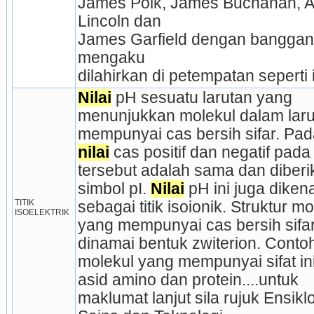
James Polk, James Buchanan, A
Lincoln dan
James Garfield dengan banggan
mengaku
dilahirkan di petempatan seperti i
Nilai
 pH sesuatu larutan yang 
menunjukkan molekul dalam larut
nilai
 cas positif dan negatif pada
tersebut adalah sama dan diberi
simbol pI. 
Nilai
 pH ini juga dikenal
TITIK 
sebagai titik isoionik. Struktur mo
ISOELEKTRIK
yang mempunyai cas bersih sifar 
dinamai bentuk zwiterion. Contoh
molekul yang mempunyai sifat ini 
asid amino dan protein....untuk 
maklumat lanjut sila rujuk Ensikl