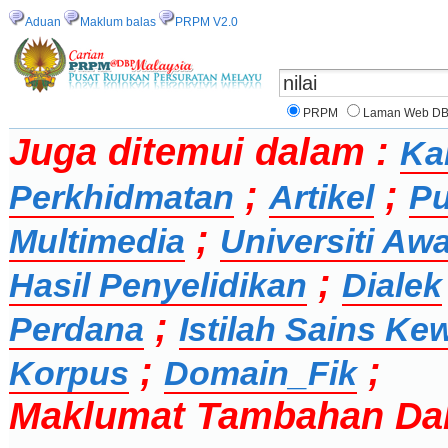
Aduan
Maklum balas
PRPM V2.0
PRPM
Laman Web D
Juga ditemui dalam :
Ka
;
;
Perkhidmatan
Artikel
Pu
;
Multimedia
Universiti Aw
;
Hasil Penyelidikan
Dialek
;
Perdana
Istilah Sains K
;
;
Korpus
Domain_Fik
Maklumat Tambahan Da