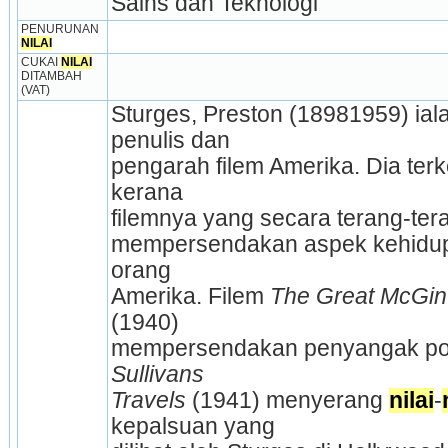
Sains dan Teknologi
PENURUNAN 
NILAI
CUKAI 
NILAI
DITAMBAH 
(VAT)
Sturges, Preston (18981959) iala
penulis dan
pengarah filem Amerika. Dia terk
kerana
filemnya yang secara terang-ter
mempersendakan aspek kehidup
orang
Amerika. Filem 
(1940)
Sullivans
Travels 
(1941) menyerang 
nilai
-
kepalsuan yang