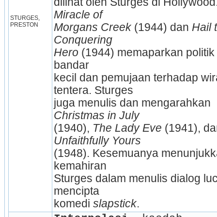
dilihat oleh Sturges di Hollywood.
Miracle of
STURGES, 
PRESTON
Morgans Creek 
(1944) dan 
Hail t
Conquering
Hero 
(1944) memaparkan politik
bandar
kecil dan pemujaan terhadap wira
tentera. Sturges
juga menulis dan mengarahkan 
Christmas in July
(1940), 
The Lady Eve 
Unfaithfully Yours
(1948). Kesemuanya menunjukk
kemahiran
Sturges dalam menulis dialog luc
mencipta
komedi 
slapstick
.