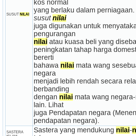
kos normal
SUSUT 
NILAI
susut 
nilai
juga digunakan untuk menyataka
pengurangan
nilai
 atau kuasa beli yang diseb
peningkatan tahap harga domestik
bererti
bahawa 
nilai
 mata wang sesebua
negara
menjadi lebih rendah secara relati
berbanding
dengan 
nilai
 mata wang negara-
lain. Lihat
juga Pendapatan negara (Mene
pendapatan negara).
Sastera yang mendukung 
nilai
-
n
SASTERA 