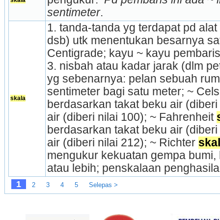
sentimeter
.
1. tanda-tanda yg terdapat pd alat
dsb) utk menentukan besarnya sat
Centigrade; kayu ~ kayu pembaris; 2.
3. nisbah atau kadar jarak (dlm peta
yg sebenarnya: pelan sebuah rumah
sentimeter bagi satu meter; ~ Cels
skala
berdasarkan takat beku air (diberi n
air (diberi nilai 100); ~ Fahrenheit 
berdasarkan takat beku air (diberi n
air (diberi nilai 212); ~ Rich­ter 
ska
mengukur kekuatan gempa bumi, be
atau lebih; penskalaan penghasila
1
2
3
4
5
Selepas >