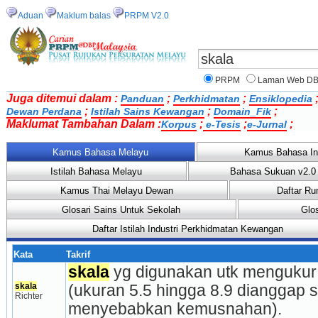
Aduan
Maklum balas
PRPM V2.0
PRPM
Laman Web D
Juga ditemui dalam :
;
;
Panduan
Perkhidmatan
Ensiklopedia
;
;
;
Dewan Perdana
Istilah Sains Kewangan
Domain_Fik
Maklumat Tambahan Dalam :
;
;
;
Korpus
e-Tesis
e-Jurnal
Kamus Bahasa Melayu
Kamus Bahasa In
Istilah Bahasa Melayu
Bahasa Sukuan v2.0
Kamus Thai Melayu Dewan
Daftar Ru
Glosari Sains Untuk Sekolah
Glo
Daftar Istilah Industri Perkhidmatan Kewangan
Kata
Takrif
skala
 yg digunakan utk mengukur
skala
(ukuran 5.5 hingga 8.9 dianggap 
Richter
menyebabkan kemusnahan).