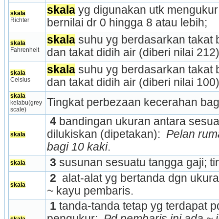
skala
 yg digunakan utk mengukur
skala
Richter
bernilai dr 0 hingga 8 atau lebih;
skala
 suhu yg berdasarkan takat bek
skala
Fahrenheit
dan takat didih air (diberi nilai 212)
skala
 suhu yg berdasarkan takat bek
skala
Celsius
dan takat didih air (diberi nilai 100)
skala
Tingkat perbezaan kecerahan bagi
kelabu(grey 
scale)
 4
 bandingan ukuran antara sesuat
dilukiskan (dipetakan): 
 Pelan ruma
skala
bagi 10 kaki
.
 3
 susunan sesuatu tangga gaji; ti
skala
 2 
 alat-alat yg bertanda dgn ukura
skala
~
 kayu pembaris.
 1
 tanda-tanda tetap yg terdapat pd
pengukur: 
 Pd pembaris ini ada ~ i
skala