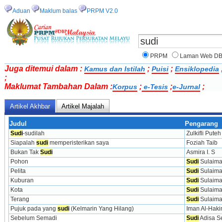
Aduan
Maklum balas
PRPM V2.0
PRPM
Laman Web D
Juga ditemui dalam :
;
;
Kamus dan Istilah
Puisi
Ensiklopedia
;
Maklumat Tambahan Dalam :
;
;
;
Korpus
e-Tesis
e-Jurnal
Artikel Akhbar
Artikel Majalah
Judul
Pengarang
Sudi
-sudilah
Zulkifli Puteh
Siapalah 
sudi
 memperisterikan saya
Foziah Taib
Bukan Tak 
Sudi
Asmira I. S
Pohon
Sudi
 Sulaim
Pelita
Sudi
 Sulaim
Kuburan
Sudi
 Sulaim
Kota
Sudi
 Sulaim
Terang
Sudi
 Sulaim
Pujuk pada yang 
sudi
 (Kelmarin Yang Hilang)
Iman Al-Hak
Sebelum Semadi
Sudi
 Adisa 