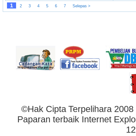
1
2
3
4
5
6
7
Selepas >
©Hak Cipta Terpelihara 2008
Paparan terbaik Internet Explo
12