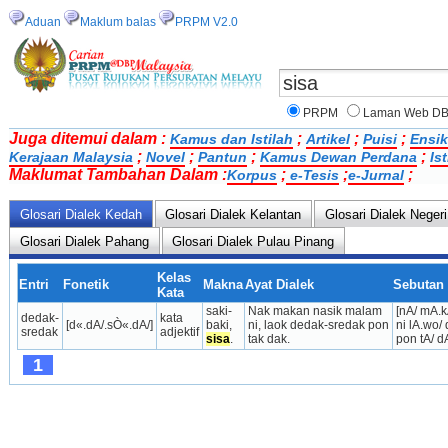
Aduan
Maklum balas
PRPM V2.0
PRPM
Laman Web D
Juga ditemui dalam :
;
;
;
Kamus dan Istilah
Artikel
Puisi
Ensik
;
;
;
;
Kerajaan Malaysia
Novel
Pantun
Kamus Dewan Perdana
Is
Maklumat Tambahan Dalam :
;
;
;
Korpus
e-Tesis
e-Jurnal
Glosari Dialek Kedah
Glosari Dialek Kelantan
Glosari Dialek Neger
Glosari Dialek Pahang
Glosari Dialek Pulau Pinang
Kelas
Entri
Fonetik
Makna
Ayat Dialek
Sebutan 
Kata
saki-
Nak makan nasik malam 
[nA/ mA.k
dedak-
kata 
[d«.dA/.sÒ«.dA/]
baki, 
ni, laok dedak-sredak pon 
ni lA.wo/ 
sredak
adjektif
sisa
.
tak dak.
pon tA/ dA
1