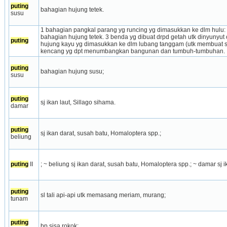
puting
bahagian hujung tetek.
susu
1 bahagian pangkal parang yg runcing yg dimasukkan ke dlm hulu: p
bahagian hujung tetek. 3 benda yg dibuat drpd getah utk dinyunyut 
puting
hujung kayu yg dimasukkan ke dlm lubang tanggam (utk membuat s
kencang yg dpt menumbangkan bangunan dan tumbuh-tumbuhan.
puting
bahagian hujung susu;
susu
puting
sj ikan laut, Sillago sihama.
damar
puting
sj ikan darat, susah batu, Homaloptera spp.;
beliung
puting
 II
; ~ beliung sj ikan darat, susah batu, Homaloptera spp.; ~ damar sj i
puting
sl tali api-api utk memasang meriam, murang;
tunam
puting
bp sisa rokok;