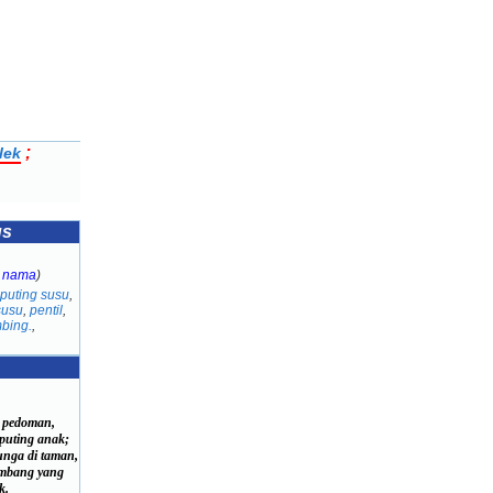
;
lek
us
a nama
)
puting susu
,
susu
,
pentil
,
bing.
,
a pedoman,
uting anak;
nga di taman,
mbang yang
k.