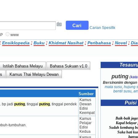
Carian Spesifik
BP
www
;
;
;
;
;
;
Ensiklopedia
Buku
Khidmat Nasihat
Peribahasa
Novel
Dia
Tesaur
Istilah Bahasa Melayu
Bahasa Sukuan v1.0
ns
Kamus Thai Melayu Dewan
puting
(
kat
Bersinonim dengan
mata susu
,
hujung 
bentil susu
,
am
Sumber
Kamus 
Puisi
 bp jadi 
puting
, tinggal 
puting
, tinggal pendek 
Dewan 
Edisi 
Keempat
Baik-baik jag
Kamus 
Pelajar 
Kapal belayar p
mbuh-tumbuhan.
Edisi 
Sudah kembang bu
Kedua
Suka hati ku
banya
Kamus 