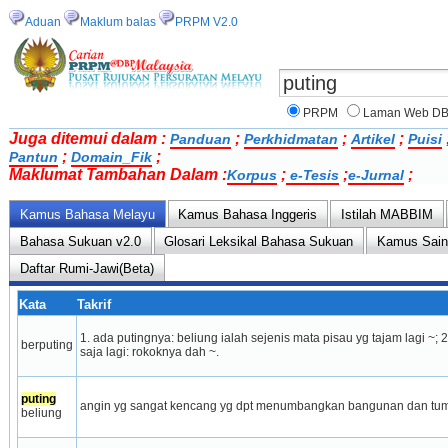
Aduan
Maklum balas
PRPM V2.0
PRPM
Laman Web D
Juga ditemui dalam :
;
;
;
Panduan
Perkhidmatan
Artikel
Puisi
;
;
Pantun
Domain_Fik
Maklumat Tambahan Dalam :
;
;
;
Korpus
e-Tesis
e-Jurnal
Kamus Bahasa Melayu
Kamus Bahasa Inggeris
Istilah MABBIM
Bahasa Sukuan v2.0
Glosari Leksikal Bahasa Sukuan
Kamus Sai
Daftar Rumi-Jawi(Beta)
Kata
Takrif
1. ada putingnya: beliung ialah sejenis mata pisau yg tajam lagi ~; 2.
berputing
saja lagi: rokoknya dah ~.
puting
angin yg sangat kencang yg dpt menumbangkan bangunan dan tu
beliung