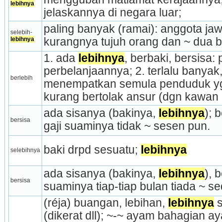
lebihnya
jelaskannya di negara luar;
paling banyak (ramai): anggota j
selebih-
lebihnya
kurangnya tujuh orang dan ~ dua b
1. ada 
lebihnya
, berbaki, bersisa:
perbelanjaannya; 2. terlalu banyak,
berlebih
menempatkan semula penduduk yg ~
kurang bertolak ansur (dgn kawan d
ada sisanya (bakinya, 
lebihnya
); 
bersisa
gaji suaminya tidak ~ sesen pun.
baki drpd sesuatu; 
lebihnya
selebihnya
ada sisanya (bakinya, 
lebihnya
), b
bersisa
suaminya tiap-tiap bulan tiada ~ sed
(réja) buangan, lebihan, 
lebihnya
 
(dikerat dll); ~-~ ayam bahagian ayam