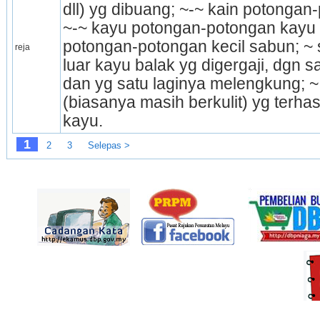
dll) yg dibuang; ~-~ kain potongan-
~-~ kayu potongan-potongan kayu y
potongan-potongan kecil sabun; ~ 
reja
luar kayu balak yg digergaji, dgn sa
dan yg satu laginya me­lengkung; ~ 
(biasanya masih berkulit) yg terhas
kayu.
1
2
3
Selepas >