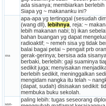
ada sisanya; membiarkan berlebih at
Siapa yg ~ makananku ini?
apa-apa yg tertinggal (sesudah dimak
(wang dll), 
lebihnya
, reja: ~ makan
lebih makanan nabi; b) ikan sebelah;
bahan buangan yg dapat mengelua
radioaktif; ~ remeh sisa yg tidak b
balai bagai petai ~ pengait prb ora
gerak-gerinya; bersisa ada sisanya
sisa
ber­baki, berlebih: gaji suaminya tia
sedikit juga; menyisakan menjadika
berlebih sedikit, meninggalkan sedik
mengidam nangka itu telah ~ nangka
(dapat, sudah) disisakan sedikit: ti
membuka buku sekolah.
paling lebih: tugas seseorang diplo
lebih-
menggubah matlamat kerajaannya, 