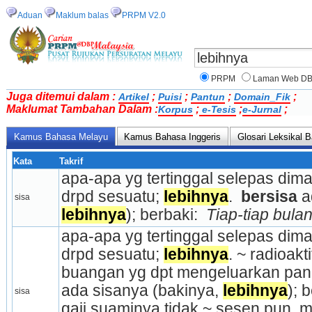
Aduan
Maklum balas
PRPM V2.0
PRPM
Laman Web D
Juga ditemui dalam :
;
;
;
;
Artikel
Puisi
Pantun
Domain_Fik
Maklumat Tambahan Dalam :
;
;
;
Korpus
e-Tesis
e-Jurnal
Kamus Bahasa Melayu
Kamus Bahasa Inggeris
Glosari Leksikal
Kata
Takrif
apa-apa yg tertinggal selepas dimaka
drpd sesuatu; 
lebihnya
. 
 bersisa
sisa
lebihnya
); berbaki: 
 Tiap-tiap bula
apa-apa yg tertinggal selepas di­mak
drpd sesuatu; 
lebihnya
. ~ radioakt
buangan yg dpt mengeluarkan pan­ca
ada sisanya (bakinya, 
lebihnya
); 
sisa
gaji suaminya tidak ~ sesen pun. 